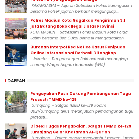
KARANGASEM – Jajaran Satreskrim Polres Karangasem
bersama Polsek jajaran berhasil mengungkap...
Polres Madiun Kota Gagalkan Pengiriman 3,1
juta Batang Rokok Ilegal Lintas Provinsi
KOTA MADIUN – Satreskrim Polres Madiun Kota Polda
Jatim bersama Bea Cukai berhasil menggagalkan...
Buronan Interpol Red Notice Kasus Penipuan
Online Internasional Berhasil Ditangkap
Jakarta – Tim gabungan Polri berhasil menangkap
seorang Warga Negara Indonesia (WNI)...
DAERAH
Pengayakan Pasir Dukung Pembangunan Tugu
Prasasti TMMD ke-129
Lumajang – Satgas TMMD ke-129 Kodim
0821/Lumajang terus melanjutkan pembangunan tugu
prasasti...
Di Sela Tugas Pengabdian, Satgas TMMD ke-129
Lumajang Gelar Khataman Al-Qur’an
Lumajang – Dalam rangka menyambut malam Jumat