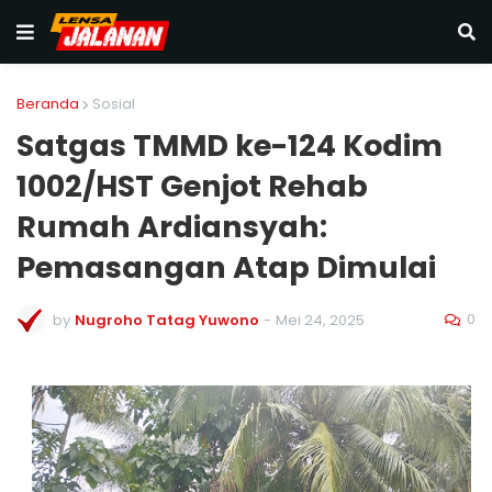
Beranda
Sosial
Satgas TMMD ke-124 Kodim
1002/HST Genjot Rehab
Rumah Ardiansyah:
Pemasangan Atap Dimulai
0
by
Nugroho Tatag Yuwono
-
Mei 24, 2025