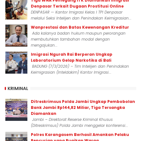
Tiga WNA Pemegang ITK Diamankan Imigrasi
Denpasar Terkait Dugaan Prostitusi Online
DENPASAR — Kantor Imigrasi Kelas I TPI Denpasar
melalui Seksi Intelijen dan Penindakan Keimigrasian...
Wanprestasi dan Batas Kewenangan Kreditur
Ada kalanya badan hukum maupun perorangan
membutuhkan tambahan modal dengan
mengajukan...
Imigrasi Ngurah Rai Berperan Ungkap
Laboratorium Gelap Narkotika di Bali
BADUNG (7/3/2026) – Tim Intelijen dan Penindakan
Keimigrasian (Inteldakim) Kantor Imigrasi...
KRIMINAL
Ditreskrimsus Polda Jambi Ungkap Pembobolan
Bank Jambi Rp144,82 Miliar, Tiga Tersangka
Diamankan
Jambi – Direktorat Reserse Kriminal Khusus
(Ditreskrimsus) Polda Jambi menggelar konferensi...
Polres Karangasem Berhasil Amankan Pelaku
Pencurian yang Rugikan Warga