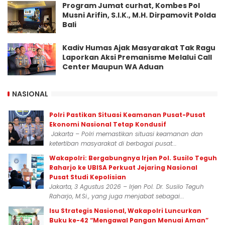
Program Jumat curhat, Kombes Pol
Musni Arifin, S.I.K., M.H. Dirpamovit Polda
Bali
Kadiv Humas Ajak Masyarakat Tak Ragu
Laporkan Aksi Premanisme Melalui Call
Center Maupun WA Aduan
NASIONAL
Polri Pastikan Situasi Keamanan Pusat-Pusat
Ekonomi Nasional Tetap Kondusif
Jakarta – Polri memastikan situasi keamanan dan
ketertiban masyarakat di berbagai pusat...
Wakapolri: Bergabungnya Irjen Pol. Susilo Teguh
Raharjo ke UBISA Perkuat Jejaring Nasional
Pusat Studi Kepolisian
Jakarta, 3 Agustus 2026 – Irjen Pol. Dr. Susilo Teguh
Raharjo, M.Si., yang juga menjabat sebagai...
Isu Strategis Nasional, Wakapolri Luncurkan
Buku ke-42 “Mengawal Pangan Menuai Aman”