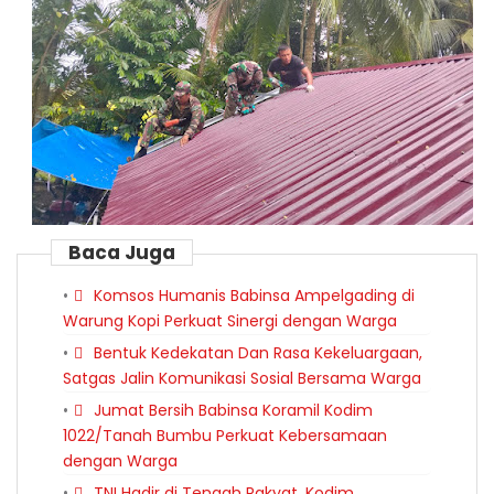
Baca Juga
Komsos Humanis Babinsa Ampelgading di
Warung Kopi Perkuat Sinergi dengan Warga
Bentuk Kedekatan Dan Rasa Kekeluargaan,
Satgas Jalin Komunikasi Sosial Bersama Warga
Jumat Bersih Babinsa Koramil Kodim
1022/Tanah Bumbu Perkuat Kebersamaan
dengan Warga
TNI Hadir di Tengah Rakyat, Kodim