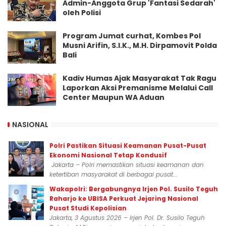
Admin-Anggota Grup 'Fantasi Sedarah'
oleh Polisi
Program Jumat curhat, Kombes Pol
Musni Arifin, S.I.K., M.H. Dirpamovit Polda
Bali
Kadiv Humas Ajak Masyarakat Tak Ragu
Laporkan Aksi Premanisme Melalui Call
Center Maupun WA Aduan
NASIONAL
Polri Pastikan Situasi Keamanan Pusat-Pusat
Ekonomi Nasional Tetap Kondusif
Jakarta – Polri memastikan situasi keamanan dan
ketertiban masyarakat di berbagai pusat...
Wakapolri: Bergabungnya Irjen Pol. Susilo Teguh
Raharjo ke UBISA Perkuat Jejaring Nasional
Pusat Studi Kepolisian
Jakarta, 3 Agustus 2026 – Irjen Pol. Dr. Susilo Teguh