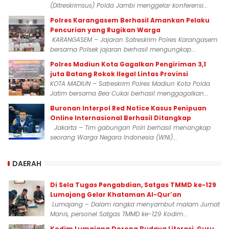
(Ditreskrimsus) Polda Jambi menggelar konferensi...
Polres Karangasem Berhasil Amankan Pelaku
Pencurian yang Rugikan Warga
KARANGASEM – Jajaran Satreskrim Polres Karangasem
bersama Polsek jajaran berhasil mengungkap...
Polres Madiun Kota Gagalkan Pengiriman 3,1
juta Batang Rokok Ilegal Lintas Provinsi
KOTA MADIUN – Satreskrim Polres Madiun Kota Polda
Jatim bersama Bea Cukai berhasil menggagalkan...
Buronan Interpol Red Notice Kasus Penipuan
Online Internasional Berhasil Ditangkap
Jakarta – Tim gabungan Polri berhasil menangkap
seorang Warga Negara Indonesia (WNI)...
DAERAH
Di Sela Tugas Pengabdian, Satgas TMMD ke-129
Lumajang Gelar Khataman Al-Qur’an
Lumajang – Dalam rangka menyambut malam Jumat
Manis, personel Satgas TMMD ke-129 Kodim...
Kodim Lumajang Dorong Budaya Literasi, Guru