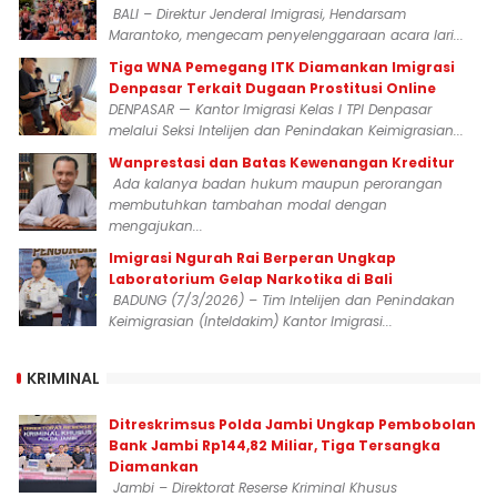
BALI – Direktur Jenderal Imigrasi, Hendarsam
Marantoko, mengecam penyelenggaraan acara lari...
Tiga WNA Pemegang ITK Diamankan Imigrasi
Denpasar Terkait Dugaan Prostitusi Online
DENPASAR — Kantor Imigrasi Kelas I TPI Denpasar
melalui Seksi Intelijen dan Penindakan Keimigrasian...
Wanprestasi dan Batas Kewenangan Kreditur
Ada kalanya badan hukum maupun perorangan
membutuhkan tambahan modal dengan
mengajukan...
Imigrasi Ngurah Rai Berperan Ungkap
Laboratorium Gelap Narkotika di Bali
BADUNG (7/3/2026) – Tim Intelijen dan Penindakan
Keimigrasian (Inteldakim) Kantor Imigrasi...
KRIMINAL
Ditreskrimsus Polda Jambi Ungkap Pembobolan
Bank Jambi Rp144,82 Miliar, Tiga Tersangka
Diamankan
Jambi – Direktorat Reserse Kriminal Khusus