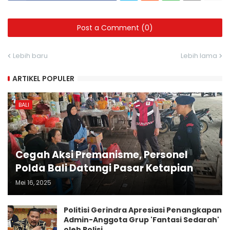
Post a Comment (0)
Lebih baru
Lebih lama
ARTIKEL POPULER
BALI
Cegah Aksi Premanisme, Personel
Polda Bali Datangi Pasar Ketapian
Mei 16, 2025
Politisi Gerindra Apresiasi Penangkapan
Admin-Anggota Grup 'Fantasi Sedarah'
oleh Polisi