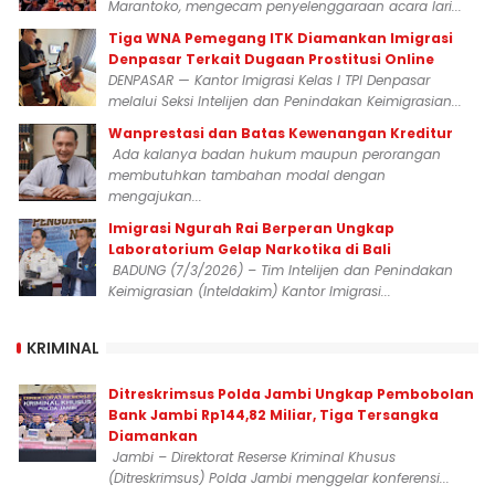
Marantoko, mengecam penyelenggaraan acara lari...
Tiga WNA Pemegang ITK Diamankan Imigrasi
Denpasar Terkait Dugaan Prostitusi Online
DENPASAR — Kantor Imigrasi Kelas I TPI Denpasar
melalui Seksi Intelijen dan Penindakan Keimigrasian...
Wanprestasi dan Batas Kewenangan Kreditur
Ada kalanya badan hukum maupun perorangan
membutuhkan tambahan modal dengan
mengajukan...
Imigrasi Ngurah Rai Berperan Ungkap
Laboratorium Gelap Narkotika di Bali
BADUNG (7/3/2026) – Tim Intelijen dan Penindakan
Keimigrasian (Inteldakim) Kantor Imigrasi...
KRIMINAL
Ditreskrimsus Polda Jambi Ungkap Pembobolan
Bank Jambi Rp144,82 Miliar, Tiga Tersangka
Diamankan
Jambi – Direktorat Reserse Kriminal Khusus
(Ditreskrimsus) Polda Jambi menggelar konferensi...