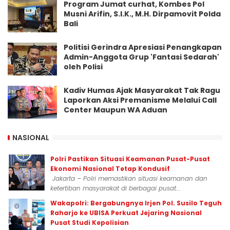
Program Jumat curhat, Kombes Pol
Musni Arifin, S.I.K., M.H. Dirpamovit Polda
Bali
Politisi Gerindra Apresiasi Penangkapan
Admin-Anggota Grup 'Fantasi Sedarah'
oleh Polisi
Kadiv Humas Ajak Masyarakat Tak Ragu
Laporkan Aksi Premanisme Melalui Call
Center Maupun WA Aduan
NASIONAL
Polri Pastikan Situasi Keamanan Pusat-Pusat
Ekonomi Nasional Tetap Kondusif
Jakarta – Polri memastikan situasi keamanan dan
ketertiban masyarakat di berbagai pusat...
Wakapolri: Bergabungnya Irjen Pol. Susilo Teguh
Raharjo ke UBISA Perkuat Jejaring Nasional
Pusat Studi Kepolisian