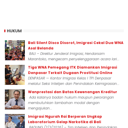
HUKUM
Bali Silent Disco Disorot, Imigrasi Cekal Dua WNA
Asal Belanda
BALI – Direktur Jenderal Imigrasi, Hendarsam
Marantoko, mengecam penyelenggaraan acara lari...
Tiga WNA Pemegang ITK Diamankan Imigrasi
Denpasar Terkait Dugaan Prostitusi Online
DENPASAR — Kantor Imigrasi Kelas I TPI Denpasar
melalui Seksi Intelijen dan Penindakan Keimigrasian...
Wanprestasi dan Batas Kewenangan Kreditur
Ada kalanya badan hukum maupun perorangan
membutuhkan tambahan modal dengan
mengajukan...
Imigrasi Ngurah Rai Berperan Ungkap
Laboratorium Gelap Narkotika di Bali
BADUNG (7/3/2026) – Tim Intelijen dan Penindakan