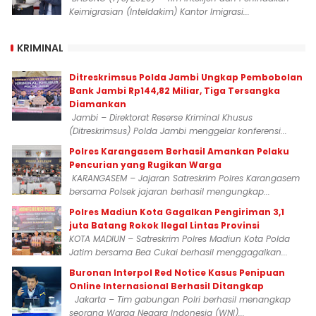
Keimigrasian (Inteldakim) Kantor Imigrasi...
KRIMINAL
Ditreskrimsus Polda Jambi Ungkap Pembobolan
Bank Jambi Rp144,82 Miliar, Tiga Tersangka
Diamankan
Jambi – Direktorat Reserse Kriminal Khusus
(Ditreskrimsus) Polda Jambi menggelar konferensi...
Polres Karangasem Berhasil Amankan Pelaku
Pencurian yang Rugikan Warga
KARANGASEM – Jajaran Satreskrim Polres Karangasem
bersama Polsek jajaran berhasil mengungkap...
Polres Madiun Kota Gagalkan Pengiriman 3,1
juta Batang Rokok Ilegal Lintas Provinsi
KOTA MADIUN – Satreskrim Polres Madiun Kota Polda
Jatim bersama Bea Cukai berhasil menggagalkan...
Buronan Interpol Red Notice Kasus Penipuan
Online Internasional Berhasil Ditangkap
Jakarta – Tim gabungan Polri berhasil menangkap
seorang Warga Negara Indonesia (WNI)...