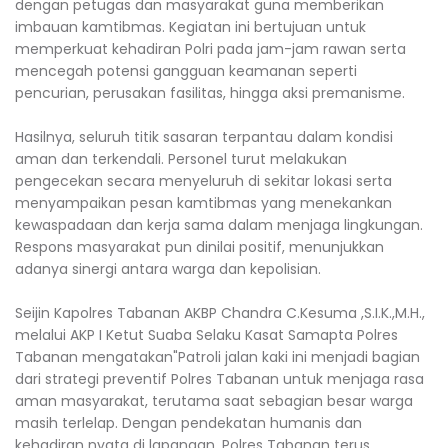
dengan petugas dan masyarakat guna memberikan
imbauan kamtibmas. Kegiatan ini bertujuan untuk
memperkuat kehadiran Polri pada jam-jam rawan serta
mencegah potensi gangguan keamanan seperti
pencurian, perusakan fasilitas, hingga aksi premanisme.
Hasilnya, seluruh titik sasaran terpantau dalam kondisi
aman dan terkendali. Personel turut melakukan
pengecekan secara menyeluruh di sekitar lokasi serta
menyampaikan pesan kamtibmas yang menekankan
kewaspadaan dan kerja sama dalam menjaga lingkungan.
Respons masyarakat pun dinilai positif, menunjukkan
adanya sinergi antara warga dan kepolisian.
Seijin Kapolres Tabanan AKBP Chandra C.Kesuma ,S.I.K.,M.H.,
melalui AKP I Ketut Suaba Selaku Kasat Samapta Polres
Tabanan mengatakan"Patroli jalan kaki ini menjadi bagian
dari strategi preventif Polres Tabanan untuk menjaga rasa
aman masyarakat, terutama saat sebagian besar warga
masih terlelap. Dengan pendekatan humanis dan
kehadiran nyata di lapangan, Polres Tabanan terus