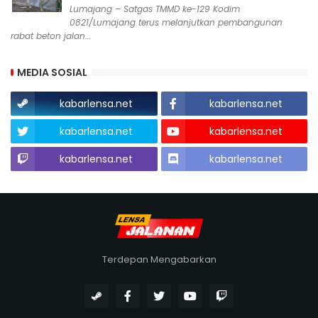
Lumajang – Satgas TMMD ke-129 Kodim
0821/Lumajang terus melanjutkan pembangunan
rabat beton jalan...
MEDIA SOSIAL
kabarlensa.net
kabarlensa.net
kabarlensa.net
kabarlensa.net
kabarlensa.net
kabarlensa.net
Terdepan Mengabarkan