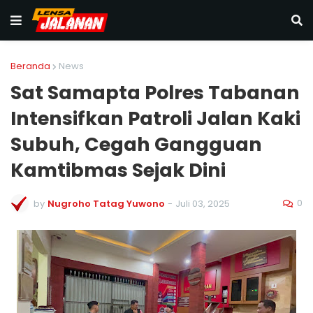
Beranda
News
Sat Samapta Polres Tabanan
Intensifkan Patroli Jalan Kaki
Subuh, Cegah Gangguan
Kamtibmas Sejak Dini
0
by
Nugroho Tatag Yuwono
-
Juli 03, 2025