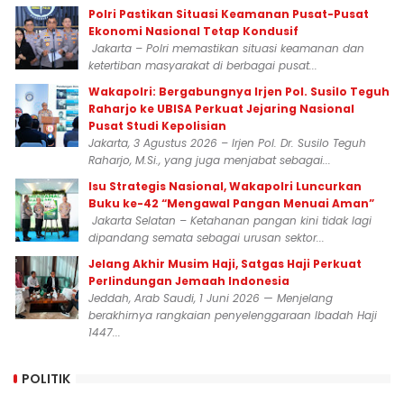
Polri Pastikan Situasi Keamanan Pusat-Pusat
Ekonomi Nasional Tetap Kondusif
Jakarta – Polri memastikan situasi keamanan dan
ketertiban masyarakat di berbagai pusat...
Wakapolri: Bergabungnya Irjen Pol. Susilo Teguh
Raharjo ke UBISA Perkuat Jejaring Nasional
Pusat Studi Kepolisian
Jakarta, 3 Agustus 2026 – Irjen Pol. Dr. Susilo Teguh
Raharjo, M.Si., yang juga menjabat sebagai...
Isu Strategis Nasional, Wakapolri Luncurkan
Buku ke-42 “Mengawal Pangan Menuai Aman”
Jakarta Selatan – Ketahanan pangan kini tidak lagi
dipandang semata sebagai urusan sektor...
Jelang Akhir Musim Haji, Satgas Haji Perkuat
Perlindungan Jemaah Indonesia
Jeddah, Arab Saudi, 1 Juni 2026 — Menjelang
berakhirnya rangkaian penyelenggaraan Ibadah Haji
1447...
POLITIK