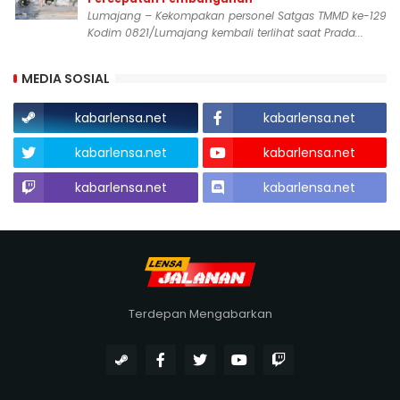
Lumajang – Kekompakan personel Satgas TMMD ke-129
Kodim 0821/Lumajang kembali terlihat saat Prada...
MEDIA SOSIAL
kabarlensa.net
kabarlensa.net
kabarlensa.net
kabarlensa.net
kabarlensa.net
kabarlensa.net
Terdepan Mengabarkan