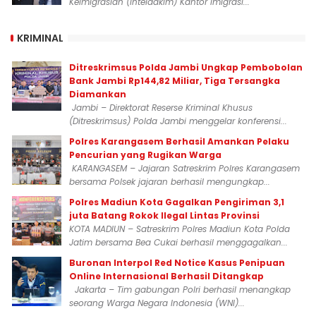
Keimigrasian (Inteldakim) Kantor Imigrasi...
KRIMINAL
Ditreskrimsus Polda Jambi Ungkap Pembobolan
Bank Jambi Rp144,82 Miliar, Tiga Tersangka
Diamankan
Jambi – Direktorat Reserse Kriminal Khusus
(Ditreskrimsus) Polda Jambi menggelar konferensi...
Polres Karangasem Berhasil Amankan Pelaku
Pencurian yang Rugikan Warga
KARANGASEM – Jajaran Satreskrim Polres Karangasem
bersama Polsek jajaran berhasil mengungkap...
Polres Madiun Kota Gagalkan Pengiriman 3,1
juta Batang Rokok Ilegal Lintas Provinsi
KOTA MADIUN – Satreskrim Polres Madiun Kota Polda
Jatim bersama Bea Cukai berhasil menggagalkan...
Buronan Interpol Red Notice Kasus Penipuan
Online Internasional Berhasil Ditangkap
Jakarta – Tim gabungan Polri berhasil menangkap
seorang Warga Negara Indonesia (WNI)...