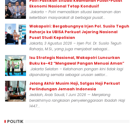
Polri Pastikan Situasi Keamanan Pusat-Pusat
Ekonomi Nasional Tetap Kondusif
Jakarta – Polri memastikan situasi keamanan dan
ketertiban masyarakat di berbagai pusat...
Wakapolri: Bergabungnya Irjen Pol. Susilo Teguh
Raharjo ke UBISA Perkuat Jejaring Nasional
Pusat Studi Kepolisian
Jakarta, 3 Agustus 2026 – Irjen Pol. Dr. Susilo Teguh
Raharjo, M.Si., yang juga menjabat sebagai...
Isu Strategis Nasional, Wakapolri Luncurkan
Buku ke-42 “Mengawal Pangan Menuai Aman”
Jakarta Selatan – Ketahanan pangan kini tidak lagi
dipandang semata sebagai urusan sektor...
Jelang Akhir Musim Haji, Satgas Haji Perkuat
Perlindungan Jemaah Indonesia
Jeddah, Arab Saudi, 1 Juni 2026 — Menjelang
berakhirnya rangkaian penyelenggaraan Ibadah Haji
1447...
POLITIK