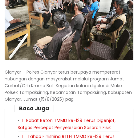
Gianyar – Polres Gianyar terus berupaya mempererat
hubungan dengan masyarakat melalui program Jumat
Curhat/Orti Krama Bali. Kegiatan kali ini digelar di Mako
Polsek Tampaksiring, Kecamatan Tampaksiring, Kabupaten
Gianyar, Jumat (15/8/2025) pagi.
Baca Juga
Rabat Beton TMMD ke-129 Terus Digenjot,
Satgas Percepat Penyelesaian Sasaran Fisik
Tahap Finishing RTLH TMMD ke-129 Terus