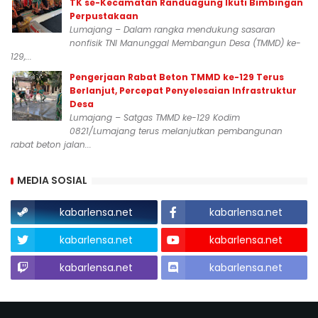
TK se-Kecamatan Randuagung Ikuti Bimbingan
Perpustakaan
Lumajang – Dalam rangka mendukung sasaran
nonfisik TNI Manunggal Membangun Desa (TMMD) ke-
129,...
Pengerjaan Rabat Beton TMMD ke-129 Terus
Berlanjut, Percepat Penyelesaian Infrastruktur
Desa
Lumajang – Satgas TMMD ke-129 Kodim
0821/Lumajang terus melanjutkan pembangunan
rabat beton jalan...
MEDIA SOSIAL
kabarlensa.net
kabarlensa.net
kabarlensa.net
kabarlensa.net
kabarlensa.net
kabarlensa.net