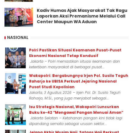
Kadiv Humas Ajak Masyarakat Tak Ragu
Laporkan Aksi Premanisme Melalui Call
Center Maupun WA Aduan
NASIONAL
Polri Pastikan Situasi Keamanan Pusat-Pusat
Ekonomi Nasional Tetap Kondusif
Jakarta – Polri memastikan situasi keamanan dan
ketertiban masyarakat di berbagai pusat...
Wakapolri: Bergabungnya Irjen Pol. Susilo Teguh
Raharjo ke UBISA Perkuat Jejaring Nasional
Pusat Studi Kepolisian
Jakarta, 3 Agustus 2026 – Irjen Pol. Dr. Susilo Teguh
Raharjo, M.Si., yang juga menjabat sebagai...
Isu Strategis Nasional, Wakapolri Luncurkan
Buku ke-42 “Mengawal Pangan Menuai Aman”
Jakarta Selatan – Ketahanan pangan kini tidak lagi
dipandang semata sebagai urusan sektor...
Jelang Akhir Musim Haji, Satgas Haji Perkuat