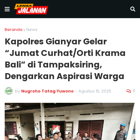
Beranda
News
Kapolres Gianyar Gelar
“Jumat Curhat/Orti Krama
Bali” di Tampaksiring,
Dengarkan Aspirasi Warga
0
by
Nugroho Tatag Yuwono
-
Agustus 15, 2025