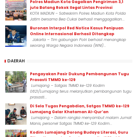
Polres Madiun Kota Gagalkan Pengiriman 3,1
juta Batang Rokok Ilegal Lintas Provinsi
KOTA MADIUN – Satreskrim Polres Madiun Kota Polda
Jatim bersama Bea Cukai berhasil menggagalkan...
Buronan Interpol Red Notice Kasus Penipuan
Online Internasional Berhasil Ditangkap
Jakarta – Tim gabungan Polri berhasil menangkap
seorang Warga Negara Indonesia (WNI)...
DAERAH
Pengayakan Pasir Dukung Pembangunan Tugu
Prasasti TMMD ke-129
Lumajang – Satgas TMMD ke-129 Kodim
0821/Lumajang terus melanjutkan pembangunan tugu
prasasti...
Di Sela Tugas Pengabdian, Satgas TMMD ke-129
Lumajang Gelar Khataman Al-Qur’an
Lumajang – Dalam rangka menyambut malam Jumat
Manis, personel Satgas TMMD ke-129 Kodim...
Kodim Lumajang Dorong Budaya Literasi, Guru