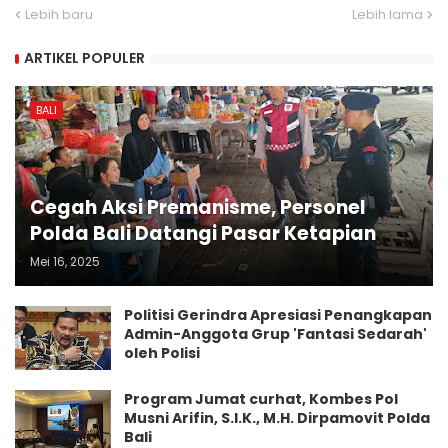
Lebih baru
Lebih lama
ARTIKEL POPULER
BALI
Cegah Aksi Premanisme, Personel
Polda Bali Datangi Pasar Ketapian
Mei 16, 2025
Politisi Gerindra Apresiasi Penangkapan
Admin-Anggota Grup 'Fantasi Sedarah'
oleh Polisi
Program Jumat curhat, Kombes Pol
Musni Arifin, S.I.K., M.H. Dirpamovit Polda
Bali