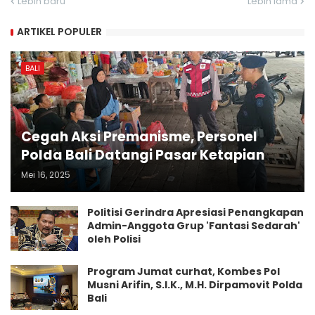
Lebih baru
Lebih lama
ARTIKEL POPULER
BALI
Cegah Aksi Premanisme, Personel
Polda Bali Datangi Pasar Ketapian
Mei 16, 2025
Politisi Gerindra Apresiasi Penangkapan
Admin-Anggota Grup 'Fantasi Sedarah'
oleh Polisi
Program Jumat curhat, Kombes Pol
Musni Arifin, S.I.K., M.H. Dirpamovit Polda
Bali