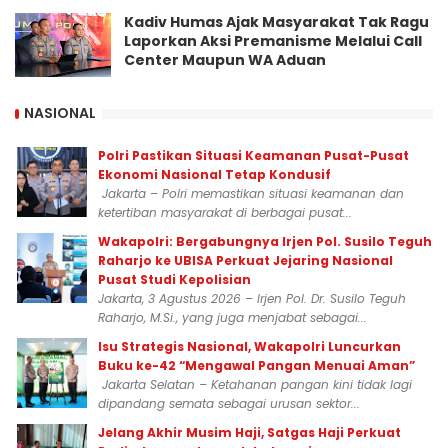
Kadiv Humas Ajak Masyarakat Tak Ragu
Laporkan Aksi Premanisme Melalui Call
Center Maupun WA Aduan
NASIONAL
Polri Pastikan Situasi Keamanan Pusat-Pusat
Ekonomi Nasional Tetap Kondusif
Jakarta – Polri memastikan situasi keamanan dan
ketertiban masyarakat di berbagai pusat...
Wakapolri: Bergabungnya Irjen Pol. Susilo Teguh
Raharjo ke UBISA Perkuat Jejaring Nasional
Pusat Studi Kepolisian
Jakarta, 3 Agustus 2026 – Irjen Pol. Dr. Susilo Teguh
Raharjo, M.Si., yang juga menjabat sebagai...
Isu Strategis Nasional, Wakapolri Luncurkan
Buku ke-42 “Mengawal Pangan Menuai Aman”
Jakarta Selatan – Ketahanan pangan kini tidak lagi
dipandang semata sebagai urusan sektor...
Jelang Akhir Musim Haji, Satgas Haji Perkuat