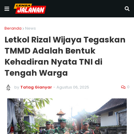
Beranda
News
Letkol Rizal Wijaya Tegaskan
TMMD Adalah Bentuk
Kehadiran Nyata TNI di
Tengah Warga
0
by
Tatag Gianyar
-
Agustus 06, 2025