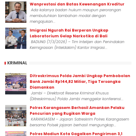
Wanprestasi dan Batas Kewenangan Kreditur
Ada kalanya badan hukum maupun perorangan
membutuhkan tambahan modal dengan
mengajukan...
Imigrasi Ngurah Rai Berperan Ungkap
Laboratorium Gelap Narkotika di Bali
BADUNG (7/3/2026) – Tim Intelijen dan Penindakan
Keimigrasian (Inteldakim) Kantor Imigrasi...
KRIMINAL
Ditreskrimsus Polda Jambi Ungkap Pembobolan
Bank Jambi Rp144,82 Miliar, Tiga Tersangka
Diamankan
Jambi – Direktorat Reserse Kriminal Khusus
(Ditreskrimsus) Polda Jambi menggelar konferensi...
Polres Karangasem Berhasil Amankan Pelaku
Pencurian yang Rugikan Warga
KARANGASEM – Jajaran Satreskrim Polres Karangasem
bersama Polsek jajaran berhasil mengungkap...
Polres Madiun Kota Gagalkan Pengiriman 3,1