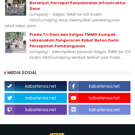
Berlanjut, Percepat Penyelesaian Infrastruktur
Desa
Lumajang – Satgas TMMD ke-129 Kodim
0821/Lumajang terus melanjutkan pembangunan
rabat beton jalan...
Prada Tri Dani dan Satgas TMMD Kompak
Laksanakan Pengecoran Rabat Beton Demi
Percepatan Pembangunan
Lumajang – Kekompakan personel Satgas TMMD ke-129
Kodim 0821/Lumajang kembali terlihat saat Prada...
MEDIA SOSIAL
kabarlensa.net
kabarlensa.net
kabarlensa.net
kabarlensa.net
kabarlensa.net
kabarlensa.net