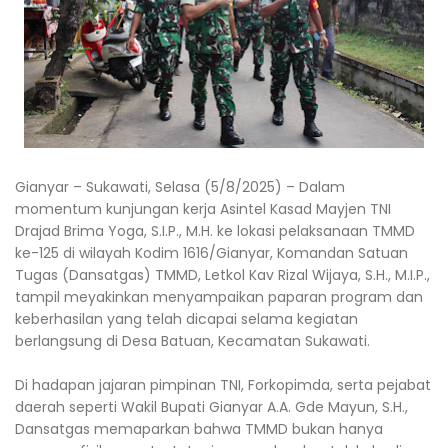
Gianyar – Sukawati, Selasa (5/8/2025) – Dalam
momentum kunjungan kerja Asintel Kasad Mayjen TNI
Drajad Brima Yoga, S.I.P., M.H. ke lokasi pelaksanaan TMMD
ke-125 di wilayah Kodim 1616/Gianyar, Komandan Satuan
Tugas (Dansatgas) TMMD, Letkol Kav Rizal Wijaya, S.H., M.I.P.,
tampil meyakinkan menyampaikan paparan program dan
keberhasilan yang telah dicapai selama kegiatan
berlangsung di Desa Batuan, Kecamatan Sukawati.
Di hadapan jajaran pimpinan TNI, Forkopimda, serta pejabat
daerah seperti Wakil Bupati Gianyar A.A. Gde Mayun, S.H.,
Dansatgas memaparkan bahwa TMMD bukan hanya