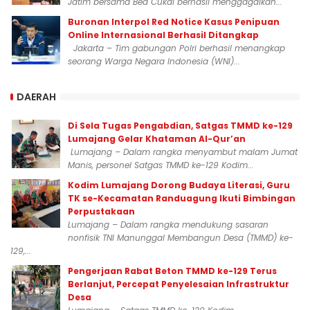
Jatim bersama Bea Cukai berhasil menggagalkan...
Buronan Interpol Red Notice Kasus Penipuan
Online Internasional Berhasil Ditangkap
Jakarta – Tim gabungan Polri berhasil menangkap
seorang Warga Negara Indonesia (WNI)...
DAERAH
Di Sela Tugas Pengabdian, Satgas TMMD ke-129
Lumajang Gelar Khataman Al-Qur’an
Lumajang – Dalam rangka menyambut malam Jumat
Manis, personel Satgas TMMD ke-129 Kodim...
Kodim Lumajang Dorong Budaya Literasi, Guru
TK se-Kecamatan Randuagung Ikuti Bimbingan
Perpustakaan
Lumajang – Dalam rangka mendukung sasaran
nonfisik TNI Manunggal Membangun Desa (TMMD) ke-
129,...
Pengerjaan Rabat Beton TMMD ke-129 Terus
Berlanjut, Percepat Penyelesaian Infrastruktur
Desa