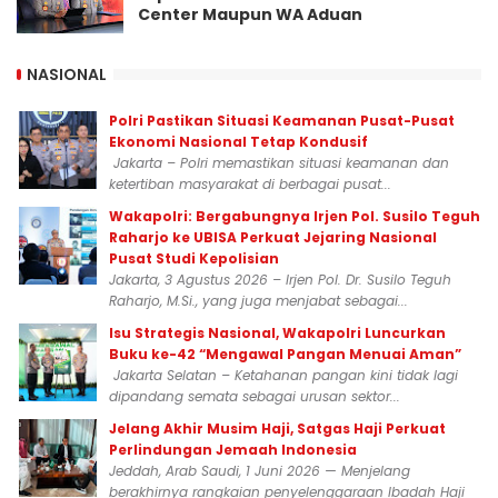
Center Maupun WA Aduan
NASIONAL
Polri Pastikan Situasi Keamanan Pusat-Pusat
Ekonomi Nasional Tetap Kondusif
Jakarta – Polri memastikan situasi keamanan dan
ketertiban masyarakat di berbagai pusat...
Wakapolri: Bergabungnya Irjen Pol. Susilo Teguh
Raharjo ke UBISA Perkuat Jejaring Nasional
Pusat Studi Kepolisian
Jakarta, 3 Agustus 2026 – Irjen Pol. Dr. Susilo Teguh
Raharjo, M.Si., yang juga menjabat sebagai...
Isu Strategis Nasional, Wakapolri Luncurkan
Buku ke-42 “Mengawal Pangan Menuai Aman”
Jakarta Selatan – Ketahanan pangan kini tidak lagi
dipandang semata sebagai urusan sektor...
Jelang Akhir Musim Haji, Satgas Haji Perkuat
Perlindungan Jemaah Indonesia
Jeddah, Arab Saudi, 1 Juni 2026 — Menjelang
berakhirnya rangkaian penyelenggaraan Ibadah Haji