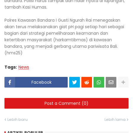
bandara. Polisi harus tampak dan hadir nyata di lapangan,"
tambah Kasi Humas.
Polres Kawasan Bandara I Gusti Ngurah Rai menegaskan
akan terus melaksanakan giat pH pagi setiap hari sebagai
bagian dari strategi pemeliharaan keamanan dan
ketertiban masyarakat (harkamtibmas) di kawasan
bandara, yang menjadi gerbang utama pariwisata Bali.
(hms25)
Tags:
News
Facebook
Post a Comment (0)
Lebih baru
Lebih lama
ARTIKEL POPULER