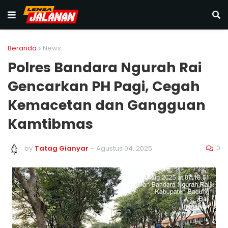
Beranda
News
Polres Bandara Ngurah Rai
Gencarkan PH Pagi, Cegah
Kemacetan dan Gangguan
Kamtibmas
0
by
Tatag Gianyar
-
Agustus 04, 2025