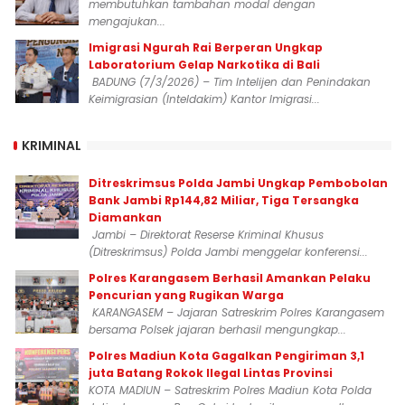
membutuhkan tambahan modal dengan
mengajukan...
Imigrasi Ngurah Rai Berperan Ungkap
Laboratorium Gelap Narkotika di Bali
BADUNG (7/3/2026) – Tim Intelijen dan Penindakan
Keimigrasian (Inteldakim) Kantor Imigrasi...
KRIMINAL
Ditreskrimsus Polda Jambi Ungkap Pembobolan
Bank Jambi Rp144,82 Miliar, Tiga Tersangka
Diamankan
Jambi – Direktorat Reserse Kriminal Khusus
(Ditreskrimsus) Polda Jambi menggelar konferensi...
Polres Karangasem Berhasil Amankan Pelaku
Pencurian yang Rugikan Warga
KARANGASEM – Jajaran Satreskrim Polres Karangasem
bersama Polsek jajaran berhasil mengungkap...
Polres Madiun Kota Gagalkan Pengiriman 3,1
juta Batang Rokok Ilegal Lintas Provinsi
KOTA MADIUN – Satreskrim Polres Madiun Kota Polda