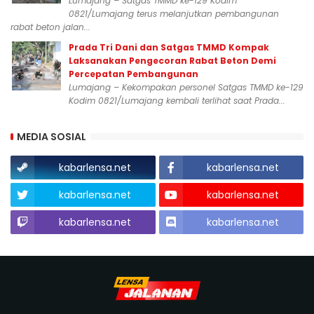
Lumajang – Satgas TMMD ke-129 Kodim
0821/Lumajang terus melanjutkan pembangunan
rabat beton jalan...
Prada Tri Dani dan Satgas TMMD Kompak
Laksanakan Pengecoran Rabat Beton Demi
Percepatan Pembangunan
Lumajang – Kekompakan personel Satgas TMMD ke-129
Kodim 0821/Lumajang kembali terlihat saat Prada...
MEDIA SOSIAL
kabarlensa.net
kabarlensa.net
kabarlensa.net
kabarlensa.net
kabarlensa.net
kabarlensa.net