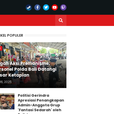
IKEL POPULER
I
gah Aksi Premanisme,
rsonel Polda Bali Datangi
sar Ketapian
16, 2025
Politisi Gerindra
Apresiasi Penangkapan
Admin-Anggota Grup
'Fantasi Sedarah' oleh