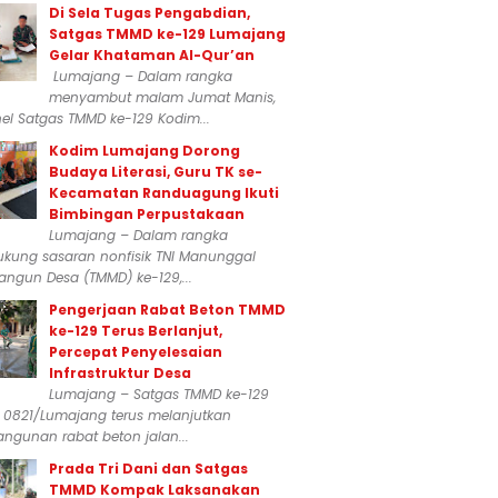
Di Sela Tugas Pengabdian,
Satgas TMMD ke-129 Lumajang
Gelar Khataman Al-Qur’an
Lumajang – Dalam rangka
menyambut malam Jumat Manis,
el Satgas TMMD ke-129 Kodim...
Kodim Lumajang Dorong
Budaya Literasi, Guru TK se-
Kecamatan Randuagung Ikuti
Bimbingan Perpustakaan
Lumajang – Dalam rangka
kung sasaran nonfisik TNI Manunggal
ngun Desa (TMMD) ke-129,...
Pengerjaan Rabat Beton TMMD
ke-129 Terus Berlanjut,
Percepat Penyelesaian
Infrastruktur Desa
Lumajang – Satgas TMMD ke-129
 0821/Lumajang terus melanjutkan
ngunan rabat beton jalan...
Prada Tri Dani dan Satgas
TMMD Kompak Laksanakan