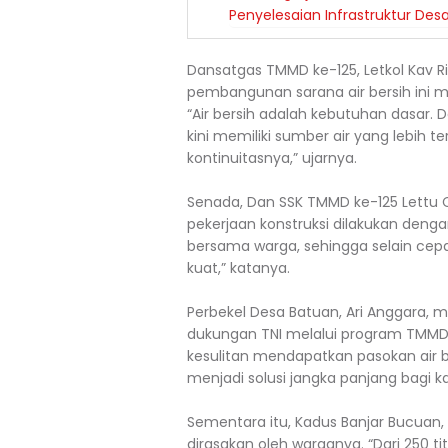
Penyelesaian Infrastruktur Des
Dansatgas TMMD ke-125, Letkol Kav Ri
pembangunan sarana air bersih ini 
“Air bersih adalah kebutuhan dasar. 
kini memiliki sumber air yang lebih t
kontinuitasnya,” ujarnya.
Senada, Dan SSK TMMD ke-125 Lettu
pekerjaan konstruksi dilakukan deng
bersama warga, sehingga selain cepat
kuat,” katanya.
Perbekel Desa Batuan, Ari Anggara, 
dukungan TNI melalui program TMMD. 
kesulitan mendapatkan pasokan air b
menjadi solusi jangka panjang bagi ka
Sementara itu, Kadus Banjar Bucuan
dirasakan oleh warganya. “Dari 250 ti