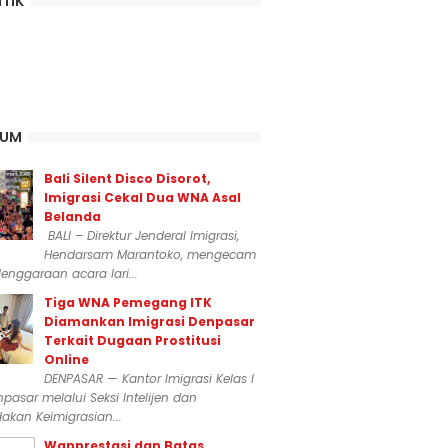
ITIK
KUM
Bali Silent Disco Disorot,
Imigrasi Cekal Dua WNA Asal
Belanda
BALI – Direktur Jenderal Imigrasi,
Hendarsam Marantoko, mengecam
enggaraan acara lari...
Tiga WNA Pemegang ITK
Diamankan Imigrasi Denpasar
Terkait Dugaan Prostitusi
Online
DENPASAR — Kantor Imigrasi Kelas I
npasar melalui Seksi Intelijen dan
akan Keimigrasian...
Wanprestasi dan Batas