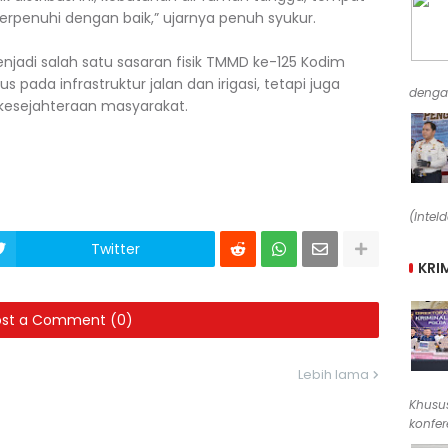
erpenuhi dengan baik,” ujarnya penuh syukur.
jadi salah satu sasaran fisik TMMD ke-125 Kodim
 pada infrastruktur jalan dan irigasi, tetapi juga
denga
 kesejahteraan masyarakat.
(Intel
Twitter
KRI
ost a Comment (0)
Lebih lama
Khusus
konfere