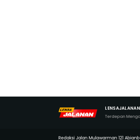
LENSAJALANA
Terdepan Meng
Redaksi Jalan Mulawarman 121 Abianb