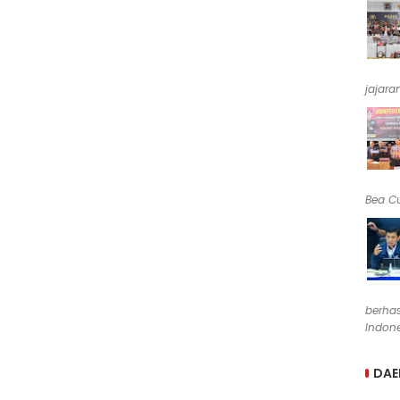
jajara
Bea Cu
berha
Indone
DAE