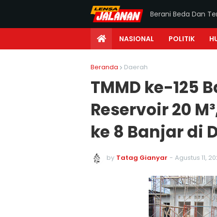
Berani Beda Dan T
NASIONAL
POLITIK
H
Beranda
Daerah
TMMD ke-125 B
Reservoir 20 M³
ke 8 Banjar di
by
Tatag Gianyar
-
Agustus 11, 2