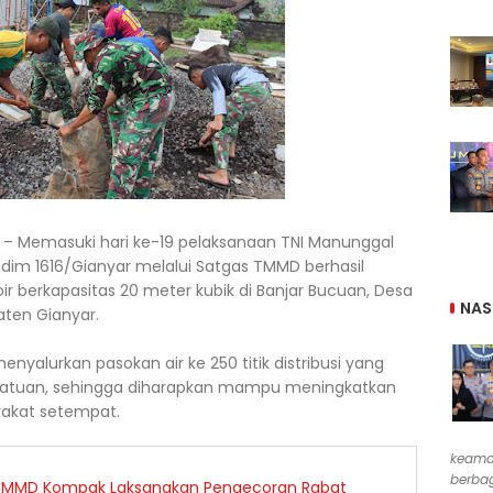
5) – Memasuki hari ke-19 pelaksanaan TNI Manunggal
im 1616/Gianyar melalui Satgas TMMD berhasil
 berkapasitas 20 meter kubik di Banjar Bucuan, Desa
NAS
ten Gianyar.
enyalurkan pasokan air ke 250 titik distribusi yang
 Batuan, sehingga diharapkan mampu meningkatkan
rakat setempat.
keama
berbag
s TMMD Kompak Laksanakan Pengecoran Rabat