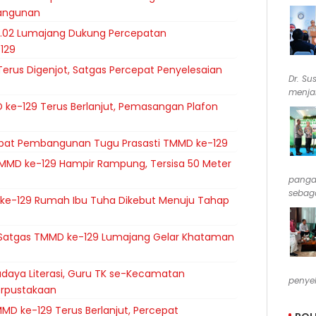
angunan
.09.02 Lumajang Dukung Percepatan
129
erus Digenjot, Satgas Percepat Penyelesaian
Dr. Su
menjab
 ke-129 Terus Berlanjut, Pemasangan Plafon
cepat Pembangunan Tugu Prasasti TMMD ke-129
MMD ke-129 Hampir Rampung, Tersisa 50 Meter
pangan
sebaga
e-129 Rumah Ibu Tuha Dikebut Menuju Tahap
, Satgas TMMD ke-129 Lumajang Gelar Khataman
daya Literasi, Guru TK se-Kecamatan
penyel
erpustakaan
MD ke-129 Terus Berlanjut, Percepat