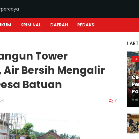
erpercaya
UKUM
KRIMINAL
DAERAH
REDAKSI
ART
angun Tower
BAL
, Air Bersih Mengalir
Ce
 Desa Batuan
Pe
Pa
Mei 
0
025