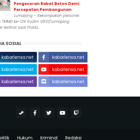
Pengecoran Rabat Beton Demi
Percepatan Pembangunan
Lumajang – Kekompakan personel
s TMMD ke-129 Kodim 0821/Lumajang
i terlihat saat Prada...
IA SOSIAL
kabarlensa.net
kabarlensa.net
kabarlensa.net
kabarlensa.net
kabarlensa.net
kabarlensa.net
olitik
Hukum
Kriminal
Redaksi