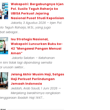
Wakapolri: Bergabungnya Irjen
Pol. Susilo Teguh Raharjo ke
UBISA Perkuat Jejaring
Nasional Pusat Studi Kepolisian
Jakarta, 3 Agustus 2026 – Irjen Pol.
silo Teguh Raharjo, M.Si., yang juga
at sebagai...
Isu Strategis Nasional,
Wakapolri Luncurkan Buku ke-
42 “Mengawal Pangan Menuai
Aman”
Jakarta Selatan – Ketahanan
 kini tidak lagi dipandang semata
i urusan sektor...
Jelang Akhir Musim Haji, Satgas
Haji Perkuat Perlindungan
Jemaah Indonesia
Jeddah, Arab Saudi, 1 Juni 2026 —
Menjelang berakhirnya rangkaian
enggaraan Ibadah Haji 1447...