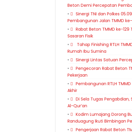
Beton Demi Percepatan Pemb
Sinergi TNI dan Polkes 05
Pembangunan Jalan TMMD ke-
Rabat Beton TMMD ke-129 T
Sasaran Fisik
Tahap Finishing RTLH TMMD
Rumah Ibu Sumina
Sinergi Lintas Satuan Per
Pengecoran Rabat Beton T
Pekerjaan
Pembangunan RTLH TMMD k
Akhir
Di Sela Tugas Pengabdian
Al-Qur’an
Kodim Lumajang Dorong Bu
Randuagung Ikuti Bimbingan P
Pengerjaan Rabat Beton TM