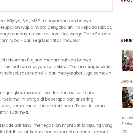
POL
a
zal Wijaya, S.H., M.I.P., menyampaikan bahwa
merupakan wujud nyata pengabdian TNI kepada rakyat.
Dengan adanya tower reservoir ini, warga Desa Batuan
erjamin, baik dari segi kuantitas maupun
HU
 Cpl I Nyoman Prajana menambahkan bahwa
an melibatkan masyarakat sekitar. “Kami mengerjakan
 selesai, rasa memiliki dari masyarakat juga semakin
penyel
mengungkapkan apresiasi dan terima kasih atas
“Selama ini warga di beberapa banjar sering
ersih, terutama di musim kemarau. Tower ini akan
mi,” tuturnya.
TPI De
Penind
, I Made Satrisna, menegaskan manfaat langsung yang
tik distribusi ini, kebutuhan air rumah tangga, tempat