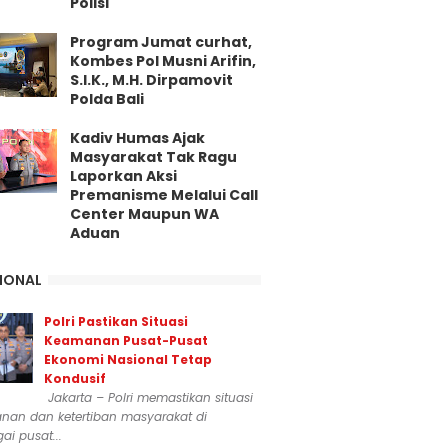
Polisi
Program Jumat curhat,
Kombes Pol Musni Arifin,
S.I.K., M.H. Dirpamovit
Polda Bali
Kadiv Humas Ajak
Masyarakat Tak Ragu
Laporkan Aksi
Premanisme Melalui Call
Center Maupun WA
Aduan
IONAL
Polri Pastikan Situasi
Keamanan Pusat-Pusat
Ekonomi Nasional Tetap
Kondusif
Jakarta – Polri memastikan situasi
nan dan ketertiban masyarakat di
ai pusat...