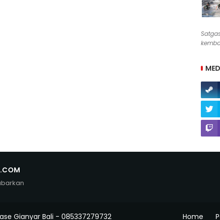
Satga
kembal
MED
N.COM
abarkan
ase Gianyar Bali - 085337279732
Home
P