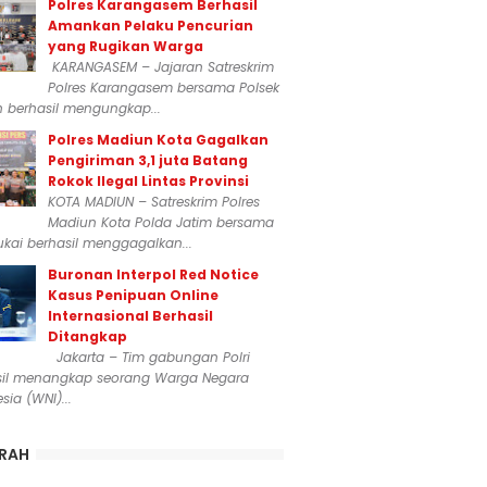
Polres Karangasem Berhasil
Amankan Pelaku Pencurian
yang Rugikan Warga
KARANGASEM – Jajaran Satreskrim
Polres Karangasem bersama Polsek
n berhasil mengungkap...
Polres Madiun Kota Gagalkan
Pengiriman 3,1 juta Batang
Rokok Ilegal Lintas Provinsi
KOTA MADIUN – Satreskrim Polres
Madiun Kota Polda Jatim bersama
kai berhasil menggagalkan...
Buronan Interpol Red Notice
Kasus Penipuan Online
Internasional Berhasil
Ditangkap
Jakarta – Tim gabungan Polri
sil menangkap seorang Warga Negara
sia (WNI)...
RAH