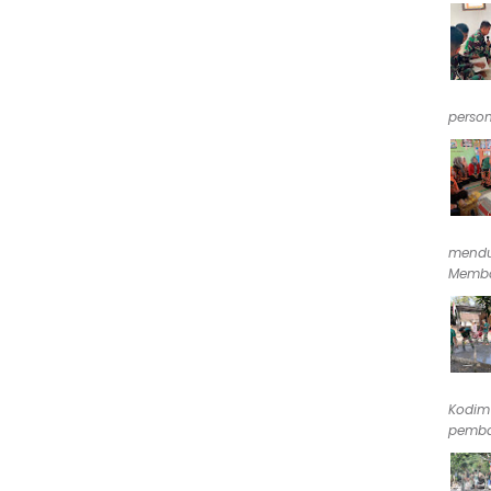
person
mendu
Memba
Kodim
pemba