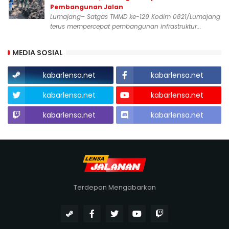
Pembangunan Jalan
Lumajang– Satgas TMMD ke-129 Kodim 0821/Lumajang
terus mempercepat pembangunan infrastruktur...
MEDIA SOSIAL
kabarlensa.net
kabarlensa.net
kabarlensa.net
kabarlensa.net
kabarlensa.net
kabarlensa.net
Terdepan Mengabarkan