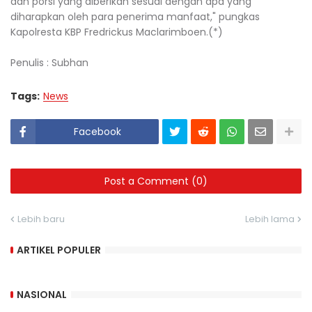
dan porsi yang diberikan sesuai dengan apa yang
diharapkan oleh para penerima manfaat," pungkas
Kapolresta KBP Fredrickus Maclarimboen.(*)
Penulis : Subhan
Tags:
News
Facebook
Post a Comment (0)
Lebih baru
Lebih lama
ARTIKEL POPULER
NASIONAL