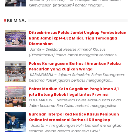
Keimigrasian (Inteldakim) Kantor Imigrasi...
KRIMINAL
Ditreskrimsus Polda Jambi Ungkap Pembobolan
Bank Jambi Rp144,82 Miliar, Tiga Tersangka
Diamankan
Jambi – Direktorat Reserse Kriminal Khusus
(Ditreskrimsus) Polda Jambi menggelar konferensi...
Polres Karangasem Berhasil Amankan Pelaku
Pencurian yang Rugikan Warga
KARANGASEM – Jajaran Satreskrim Polres Karangasem
bersama Polsek jajaran berhasil mengungkap...
Polres Madiun Kota Gagalkan Pengiriman 3,1
juta Batang Rokok Ilegal Lintas Provinsi
KOTA MADIUN – Satreskrim Polres Madiun Kota Polda
Jatim bersama Bea Cukai berhasil menggagalkan...
Buronan Interpol Red Notice Kasus Penipuan
Online Internasional Berhasil Ditangkap
Jakarta – Tim gabungan Polri berhasil menangkap
seorang Warga Negara Indonesia (WNI)...