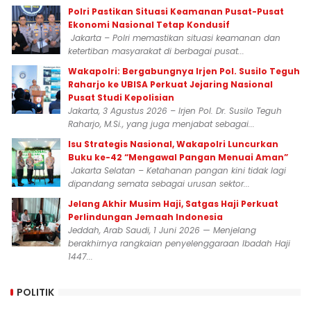
Polri Pastikan Situasi Keamanan Pusat-Pusat
Ekonomi Nasional Tetap Kondusif
Jakarta – Polri memastikan situasi keamanan dan
ketertiban masyarakat di berbagai pusat...
Wakapolri: Bergabungnya Irjen Pol. Susilo Teguh
Raharjo ke UBISA Perkuat Jejaring Nasional
Pusat Studi Kepolisian
Jakarta, 3 Agustus 2026 – Irjen Pol. Dr. Susilo Teguh
Raharjo, M.Si., yang juga menjabat sebagai...
Isu Strategis Nasional, Wakapolri Luncurkan
Buku ke-42 “Mengawal Pangan Menuai Aman”
Jakarta Selatan – Ketahanan pangan kini tidak lagi
dipandang semata sebagai urusan sektor...
Jelang Akhir Musim Haji, Satgas Haji Perkuat
Perlindungan Jemaah Indonesia
Jeddah, Arab Saudi, 1 Juni 2026 — Menjelang
berakhirnya rangkaian penyelenggaraan Ibadah Haji
1447...
POLITIK