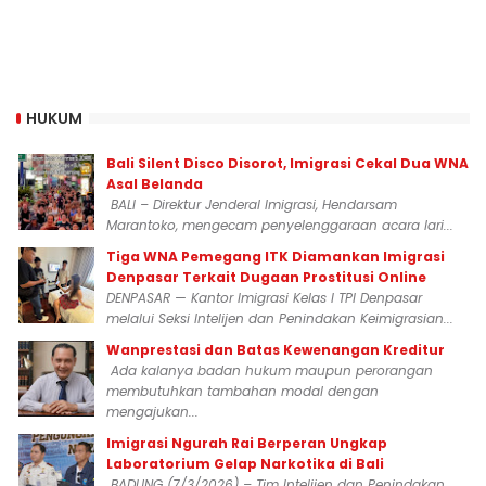
HUKUM
Bali Silent Disco Disorot, Imigrasi Cekal Dua WNA
Asal Belanda
BALI – Direktur Jenderal Imigrasi, Hendarsam
Marantoko, mengecam penyelenggaraan acara lari...
Tiga WNA Pemegang ITK Diamankan Imigrasi
Denpasar Terkait Dugaan Prostitusi Online
DENPASAR — Kantor Imigrasi Kelas I TPI Denpasar
melalui Seksi Intelijen dan Penindakan Keimigrasian...
Wanprestasi dan Batas Kewenangan Kreditur
Ada kalanya badan hukum maupun perorangan
membutuhkan tambahan modal dengan
mengajukan...
Imigrasi Ngurah Rai Berperan Ungkap
Laboratorium Gelap Narkotika di Bali
BADUNG (7/3/2026) – Tim Intelijen dan Penindakan