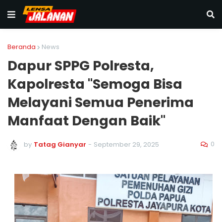
Beranda
News
Dapur SPPG Polresta,
Kapolresta "Semoga Bisa
Melayani Semua Penerima
Manfaat Dengan Baik"
0
by
Tatag Gianyar
-
September 29, 2025