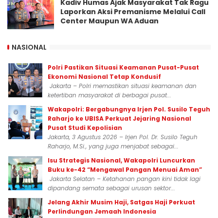
Kadiv Humas Ajak Masyarakat Tak Ragu
Laporkan Aksi Premanisme Melalui Call
Center Maupun WA Aduan
NASIONAL
Polri Pastikan Situasi Keamanan Pusat-Pusat
Ekonomi Nasional Tetap Kondusif
Jakarta – Polri memastikan situasi keamanan dan
ketertiban masyarakat di berbagai pusat...
Wakapolri: Bergabungnya Irjen Pol. Susilo Teguh
Raharjo ke UBISA Perkuat Jejaring Nasional
Pusat Studi Kepolisian
Jakarta, 3 Agustus 2026 – Irjen Pol. Dr. Susilo Teguh
Raharjo, M.Si., yang juga menjabat sebagai...
Isu Strategis Nasional, Wakapolri Luncurkan
Buku ke-42 “Mengawal Pangan Menuai Aman”
Jakarta Selatan – Ketahanan pangan kini tidak lagi
dipandang semata sebagai urusan sektor...
Jelang Akhir Musim Haji, Satgas Haji Perkuat
Perlindungan Jemaah Indonesia