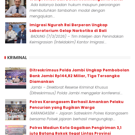
Ada kalanya badan hukum maupun perorangan
membutuhkan tambahan modal dengan
mengajukan...
Imigrasi Ngurah Rai Berperan Ungkap
Laboratorium Gelap Narkotika di Bali
BADUNG (7/3/2026) – Tim Intelijen dan Penindakan
Keimigrasian (Inteldakim) Kantor Imigrasi...
KRIMINAL
Ditreskrimsus Polda Jambi Ungkap Pembobolan
Bank Jambi Rp144,82 Miliar, Tiga Tersangka
Diamankan
Jambi – Direktorat Reserse Kriminal Khusus
(Ditreskrimsus) Polda Jambi menggelar konferensi...
Polres Karangasem Berhasil Amankan Pelaku
Pencurian yang Rugikan Warga
KARANGASEM – Jajaran Satreskrim Polres Karangasem
bersama Polsek jajaran berhasil mengungkap...
Polres Madiun Kota Gagalkan Pengiriman 3,1
juta Batang Rokok Ilegal Lintas Provinsi