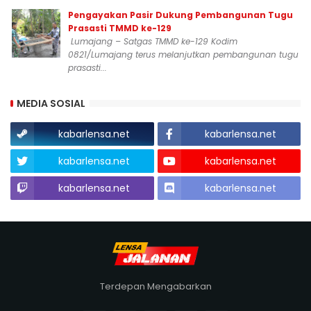
Pengayakan Pasir Dukung Pembangunan Tugu
Prasasti TMMD ke-129
Lumajang – Satgas TMMD ke-129 Kodim
0821/Lumajang terus melanjutkan pembangunan tugu
prasasti...
MEDIA SOSIAL
kabarlensa.net
kabarlensa.net
kabarlensa.net
kabarlensa.net
kabarlensa.net
kabarlensa.net
Terdepan Mengabarkan