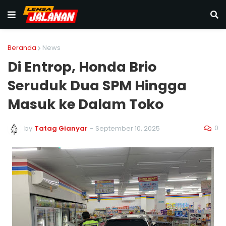
Beranda
News
Di Entrop, Honda Brio
Seruduk Dua SPM Hingga
Masuk ke Dalam Toko
0
by
Tatag Gianyar
-
September 10, 2025