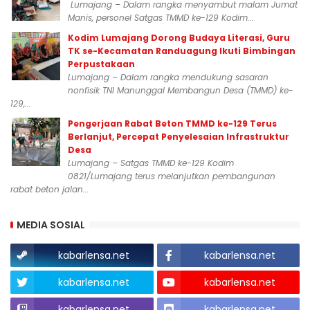
Lumajang – Dalam rangka menyambut malam Jumat
Manis, personel Satgas TMMD ke-129 Kodim...
Kodim Lumajang Dorong Budaya Literasi, Guru
TK se-Kecamatan Randuagung Ikuti Bimbingan
Perpustakaan
Lumajang – Dalam rangka mendukung sasaran
nonfisik TNI Manunggal Membangun Desa (TMMD) ke-
129,...
Pengerjaan Rabat Beton TMMD ke-129 Terus
Berlanjut, Percepat Penyelesaian Infrastruktur
Desa
Lumajang – Satgas TMMD ke-129 Kodim
0821/Lumajang terus melanjutkan pembangunan
rabat beton jalan...
MEDIA SOSIAL
kabarlensa.net
kabarlensa.net
kabarlensa.net
kabarlensa.net
kabarlensa.net
kabarlensa.net