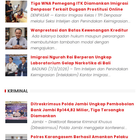
Tiga WNA Pemegang ITK Diamankan Imigrasi
Denpasar Terkait Dugaan Prostitusi Online
DENPASAR — Kantor Imigrasi Kelas I TPI Denpasar
melalui Seksi Intelijen dan Penindakan Keimigrasian...
Wanprestasi dan Batas Kewenangan Kreditur
Ada kalanya badan hukum maupun perorangan
membutuhkan tambahan modal dengan
mengajukan...
Imigrasi Ngurah Rai Berperan Ungkap
Laboratorium Gelap Narkotika di Bali
BADUNG (7/3/2026) – Tim Intelijen dan Penindakan
Keimigrasian (Inteldakim) Kantor Imigrasi...
KRIMINAL
Ditreskrimsus Polda Jambi Ungkap Pembobolan
Bank Jambi Rp144,82 Miliar, Tiga Tersangka
Diamankan
Jambi – Direktorat Reserse Kriminal Khusus
(Ditreskrimsus) Polda Jambi menggelar konferensi...
Polres Karangasem Berhasil Amankan Pelaku