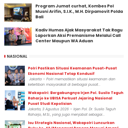
Program Jumat curhat, Kombes Pol
Musni Arifin, S.I.K., M.H. Dirpamovit Polda
Bali
Kadiv Humas Ajak Masyarakat Tak Ragu
Laporkan Aksi Premanisme Melalui Call
Center Maupun WA Aduan
NASIONAL
Polri Pastikan Situasi Keamanan Pusat-Pusat
Ekonomi Nasional Tetap Kondusif
Jakarta – Polri memastikan situasi keamanan dan
ketertiban masyarakat di berbagai pusat...
Wakapolri: Bergabungnya Irjen Pol. Susilo Teguh
Raharjo ke UBISA Perkuat Jejaring Nasional
Pusat Studi Kepolisian
Jakarta, 3 Agustus 2026 – Irjen Pol. Dr. Susilo Teguh
Raharjo, M.Si., yang juga menjabat sebagai...
Isu Strategis Nasional, Wakapolri Luncurkan