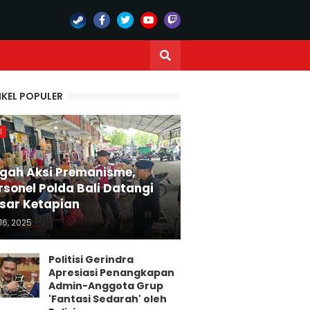
IKEL POPULER
I
gah Aksi Premanisme,
rsonel Polda Bali Datangi
sar Ketapian
16, 2025
Politisi Gerindra
Apresiasi Penangkapan
Admin-Anggota Grup
'Fantasi Sedarah' oleh