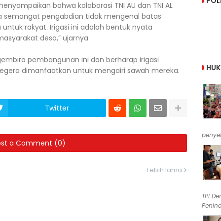
POL
enyampaikan bahwa kolaborasi TNI AU dan TNI AL
a semangat pengabdian tidak mengenal batas
ntuk rakyat. Irigasi ini adalah bentuk nyata
asyarakat desa,” ujarnya.
mbira pembangunan ini dan berharap irigasi
HU
segera dimanfaatkan untuk mengairi sawah mereka.
Twitter
penyel
ost a Comment (0)
Lebih lama
TPI De
Penind