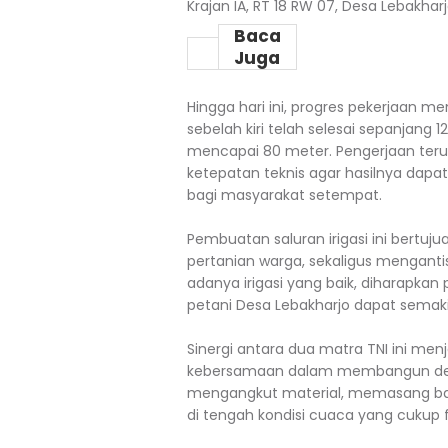
Krajan IA, RT 18 RW 07, Desa Lebakh
Baca
Juga
Hingga hari ini, progres pekerjaan m
sebelah kiri telah selesai sepanjang
mencapai 80 meter. Pengerjaan teru
ketepatan teknis agar hasilnya da
bagi masyarakat setempat.
Pembuatan saluran irigasi ini bertuj
pertanian warga, sekaligus mengant
adanya irigasi yang baik, diharapkan
petani Desa Lebakharjo dapat sema
Sinergi antara dua matra TNI ini me
kebersamaan dalam membangun des
mengangkut material, memasang batu
di tengah kondisi cuaca yang cukup fl