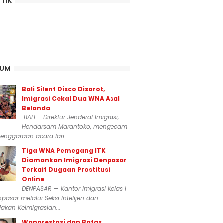
ITIK
KUM
Bali Silent Disco Disorot,
Imigrasi Cekal Dua WNA Asal
Belanda
BALI – Direktur Jenderal Imigrasi,
Hendarsam Marantoko, mengecam
enggaraan acara lari...
Tiga WNA Pemegang ITK
Diamankan Imigrasi Denpasar
Terkait Dugaan Prostitusi
Online
DENPASAR — Kantor Imigrasi Kelas I
npasar melalui Seksi Intelijen dan
akan Keimigrasian...
Wanprestasi dan Batas