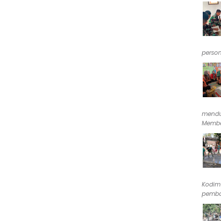
person
mendu
Memba
Kodim
pemba