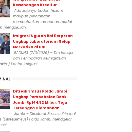
Kewenangan Kreditur
Ada kalanya badan hukum
maupun perorangan
membutuhkan tambahan modal
n mengajukan...
Imigrasi Ngurah Rai Berperan
Ungkap Laboratorium Gelap
Narkotika di Bali
BADUNG (7/3/2026) – Tim Intelijen
dan Penindakan Keimigrasian
dakim) Kantor Imigrasi...
MINAL
Ditreskrimsus Polda Jambi
Ungkap Pembobolan Bank
Jambi Rp144,82 Miliar, Tiga
Tersangka Diamankan
Jambi – Direktorat Reserse Kriminal
 (Ditreskrimsus) Polda Jambi menggelar
nsi...