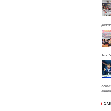
jajara
Bea Cu
berha
Indone
DAE