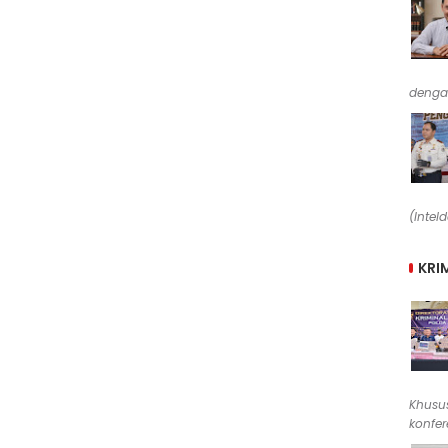
denga
(Intel
KRI
Khusus
konfere