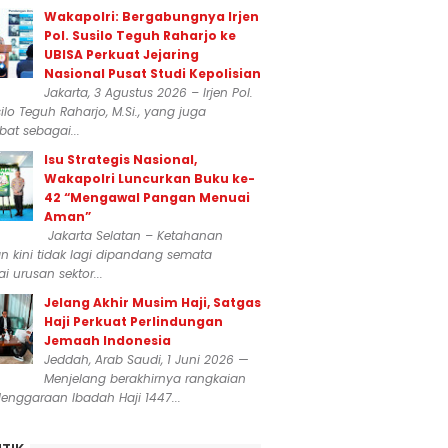
Wakapolri: Bergabungnya Irjen
Pol. Susilo Teguh Raharjo ke
UBISA Perkuat Jejaring
Nasional Pusat Studi Kepolisian
Jakarta, 3 Agustus 2026 – Irjen Pol.
silo Teguh Raharjo, M.Si., yang juga
at sebagai...
Isu Strategis Nasional,
Wakapolri Luncurkan Buku ke-
42 “Mengawal Pangan Menuai
Aman”
Jakarta Selatan – Ketahanan
 kini tidak lagi dipandang semata
i urusan sektor...
Jelang Akhir Musim Haji, Satgas
Haji Perkuat Perlindungan
Jemaah Indonesia
Jeddah, Arab Saudi, 1 Juni 2026 —
Menjelang berakhirnya rangkaian
enggaraan Ibadah Haji 1447...