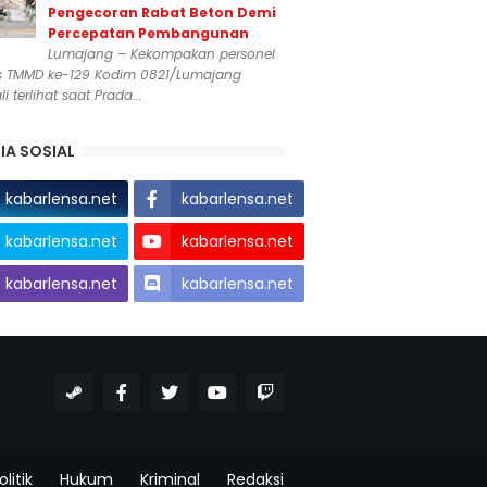
Pengecoran Rabat Beton Demi
Percepatan Pembangunan
Lumajang – Kekompakan personel
s TMMD ke-129 Kodim 0821/Lumajang
i terlihat saat Prada...
IA SOSIAL
kabarlensa.net
kabarlensa.net
kabarlensa.net
kabarlensa.net
kabarlensa.net
kabarlensa.net
olitik
Hukum
Kriminal
Redaksi