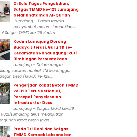
Di Sela Tugas Pengabdian,
Satgas TMMD ke-129 Lumajang
Gelar Khataman Al-Qur’an
Lumajang – Dalam rangka
menyambut malam Jumat Manis,
el Satgas TMMD ke-129 Kodim...
Kodim Lumajang Dorong
Budaya Literasi, Guru TK se-
Kecamatan Randuagung Ikuti
Bimbingan Perpustakaan
Lumajang – Dalam rangka
kung sasaran nonfisik TNI Manunggal
ngun Desa (TMMD) ke-129,...
Pengerjaan Rabat Beton TMMD
ke-129 Terus Berlanjut,
Percepat Penyelesaian
Infrastruktur Desa
Lumajang – Satgas TMMD ke-129
 0821/Lumajang terus melanjutkan
ngunan rabat beton jalan...
Prada Tri Dani dan Satgas
TMMD Kompak Laksanakan