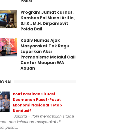
Polisi
Program Jumat curhat,
Kombes Pol Musni Arifin,
S.I.K., M.H. Dirpamovit
Polda Bali
Kadiv Humas Ajak
Masyarakat Tak Ragu
Laporkan Aksi
Premanisme Melalui Call
Center Maupun WA
Aduan
IONAL
Polri Pastikan Situasi
Keamanan Pusat-Pusat
Ekonomi Nasional Tetap
Kondusif
Jakarta – Polri memastikan situasi
nan dan ketertiban masyarakat di
ai pusat...