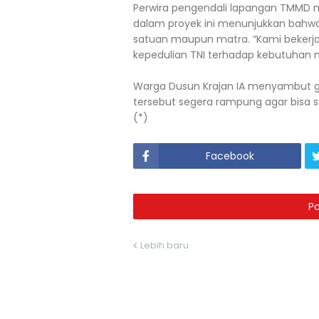
Perwira pengendali lapangan TMMD m
dalam proyek ini menunjukkan bahw
satuan maupun matra. “Kami bekerja u
kepedulian TNI terhadap kebutuhan m
Warga Dusun Krajan IA menyambut ge
tersebut segera rampung agar bisa 
(*)
Facebook
P
Lebih baru