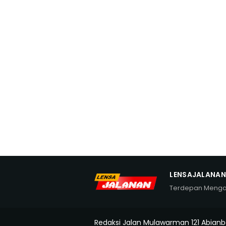
LENSAJALANA
Terdepan Meng
Redaksi Jalan Mulawarman 121 Abianb