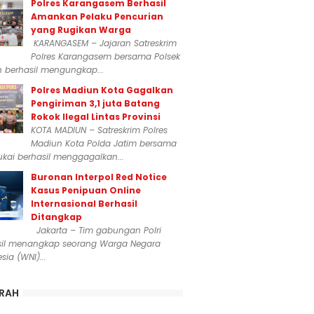
Polres Karangasem Berhasil
Amankan Pelaku Pencurian
yang Rugikan Warga
KARANGASEM – Jajaran Satreskrim
Polres Karangasem bersama Polsek
n berhasil mengungkap...
Polres Madiun Kota Gagalkan
Pengiriman 3,1 juta Batang
Rokok Ilegal Lintas Provinsi
KOTA MADIUN – Satreskrim Polres
Madiun Kota Polda Jatim bersama
kai berhasil menggagalkan...
Buronan Interpol Red Notice
Kasus Penipuan Online
Internasional Berhasil
Ditangkap
Jakarta – Tim gabungan Polri
sil menangkap seorang Warga Negara
sia (WNI)...
RAH