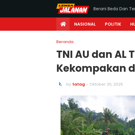
Berani Beda Dan T
NASIONAL
POLITIK
H
Beranda
TNI AU dan AL 
Kekompakan di
by
tatag
-
Oktober 30, 2025