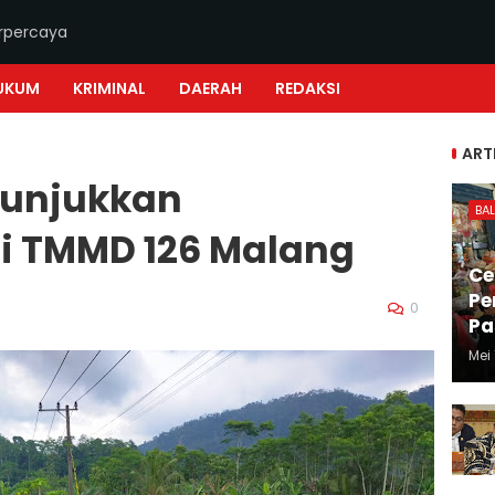
erpercaya
UKUM
KRIMINAL
DAERAH
REDAKSI
ART
Tunjukkan
BAL
 TMMD 126 Malang
Ce
Pe
0
Pa
Mei 