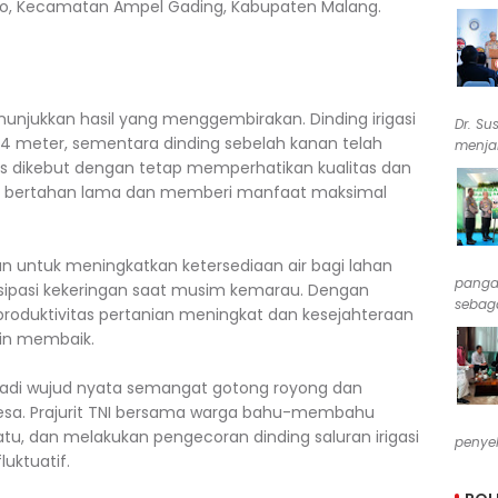
arjo, Kecamatan Ampel Gading, Kabupaten Malang.
enunjukkan hasil yang menggembirakan. Dinding irigasi
Dr. Su
 124 meter, sementara dinding sebelah kanan telah
menjab
s dikebut dengan tetap memperhatikan kualitas dan
pat bertahan lama dan memberi manfaat maksimal
uan untuk meningkatkan ketersediaan air bagi lahan
pangan
isipasi kekeringan saat musim kemarau. Dengan
sebaga
 produktivitas pertanian meningkat dan kesejahteraan
kin membaik.
njadi wujud nyata semangat gotong royong dan
a. Prajurit TNI bersama warga bahu-membahu
, dan melakukan pengecoran dinding saluran irigasi
penyel
uktuatif.