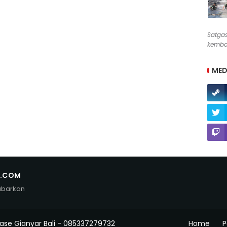
Satga
kembal
MED
N.COM
abarkan
ase Gianyar Bali - 085337279732
Home
P