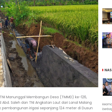
NAS
 TNI Manunggal Membangun Desa (TMMD) ke-126,
ud Abd. Saleh dan TNI Angkatan Laut dari Lanal Malang
keama
k pembangunan irigasi sepanjang 124 meter di Dusun
berbag