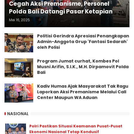
Cegah Aksi Premanisme, Personel
Polda Bali Datangi Pasar Ketapian
Mei 16, 2025
Politisi Gerindra Apresiasi Penangkapan
Admin-Anggota Grup 'Fantasi Sedarah'
oleh Polisi
Program Jumat curhat, Kombes Pol
Musni Arifin, S.I.K., M.H. Dirpamovit Polda
Bali
Kadiv Humas Ajak Masyarakat Tak Ragu
Laporkan Aksi Premanisme Melalui Call
Center Maupun WA Aduan
NASIONAL
Polri Pastikan Situasi Keamanan Pusat-Pusat
Ekonomi Nasional Tetap Kondusif