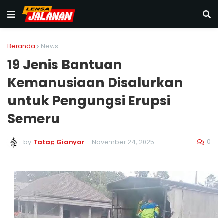
Beranda
News
19 Jenis Bantuan
Kemanusiaan Disalurkan
untuk Pengungsi Erupsi
Semeru
0
by
Tatag Gianyar
-
November 24, 2025