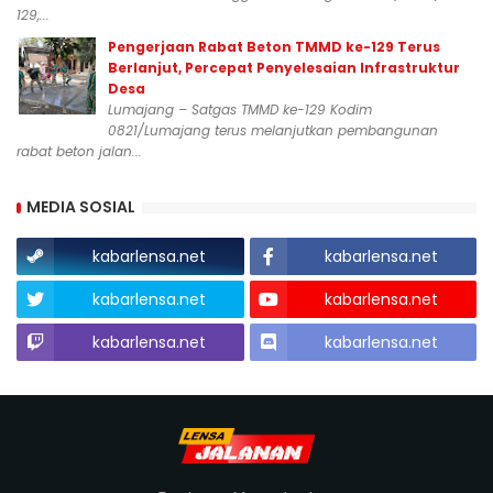
129,...
Pengerjaan Rabat Beton TMMD ke-129 Terus
Berlanjut, Percepat Penyelesaian Infrastruktur
Desa
Lumajang – Satgas TMMD ke-129 Kodim
0821/Lumajang terus melanjutkan pembangunan
rabat beton jalan...
MEDIA SOSIAL
kabarlensa.net
kabarlensa.net
kabarlensa.net
kabarlensa.net
kabarlensa.net
kabarlensa.net