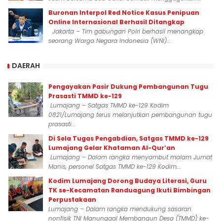
Buronan Interpol Red Notice Kasus Penipuan
Online Internasional Berhasil Ditangkap
Jakarta – Tim gabungan Polri berhasil menangkap
seorang Warga Negara Indonesia (WNI)...
DAERAH
Pengayakan Pasir Dukung Pembangunan Tugu
Prasasti TMMD ke-129
Lumajang – Satgas TMMD ke-129 Kodim
0821/Lumajang terus melanjutkan pembangunan tugu
prasasti...
Di Sela Tugas Pengabdian, Satgas TMMD ke-129
Lumajang Gelar Khataman Al-Qur’an
Lumajang – Dalam rangka menyambut malam Jumat
Manis, personel Satgas TMMD ke-129 Kodim...
Kodim Lumajang Dorong Budaya Literasi, Guru
TK se-Kecamatan Randuagung Ikuti Bimbingan
Perpustakaan
Lumajang – Dalam rangka mendukung sasaran
nonfisik TNI Manunggal Membangun Desa (TMMD) ke-