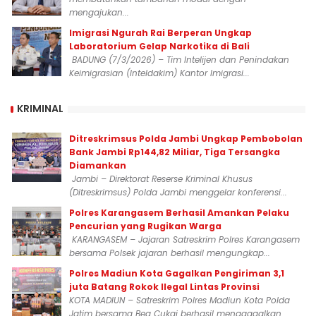
mengajukan...
Imigrasi Ngurah Rai Berperan Ungkap
Laboratorium Gelap Narkotika di Bali
BADUNG (7/3/2026) – Tim Intelijen dan Penindakan
Keimigrasian (Inteldakim) Kantor Imigrasi...
KRIMINAL
Ditreskrimsus Polda Jambi Ungkap Pembobolan
Bank Jambi Rp144,82 Miliar, Tiga Tersangka
Diamankan
Jambi – Direktorat Reserse Kriminal Khusus
(Ditreskrimsus) Polda Jambi menggelar konferensi...
Polres Karangasem Berhasil Amankan Pelaku
Pencurian yang Rugikan Warga
KARANGASEM – Jajaran Satreskrim Polres Karangasem
bersama Polsek jajaran berhasil mengungkap...
Polres Madiun Kota Gagalkan Pengiriman 3,1
juta Batang Rokok Ilegal Lintas Provinsi
KOTA MADIUN – Satreskrim Polres Madiun Kota Polda
Jatim bersama Bea Cukai berhasil menggagalkan...