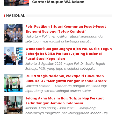
Center Maupun WA Aduan
NASIONAL
Polri Pastikan Situasi Keamanan Pusat-Pusat
Ekonomi Nasional Tetap Kondusif
Jakarta – Polri memastikan situasi keamanan dan
ketertiban masyarakat di berbagai pusat...
Wakapolri: Bergabungnya Irjen Pol. Susilo Teguh
Raharjo ke UBISA Perkuat Jejaring Nasional
Pusat Studi Kepolisian
Jakarta, 3 Agustus 2026 – Irjen Pol. Dr. Susilo Teguh
Raharjo, M.Si., yang juga menjabat sebagai...
Isu Strategis Nasional, Wakapolri Luncurkan
Buku ke-42 “Mengawal Pangan Menuai Aman”
Jakarta Selatan – Ketahanan pangan kini tidak lagi
dipandang semata sebagai urusan sektor...
Jelang Akhir Musim Haji, Satgas Haji Perkuat
Perlindungan Jemaah Indonesia
Jeddah, Arab Saudi, 1 Juni 2026 — Menjelang
berakhirnya rangkaian penyelenggaraan Ibadah Haji