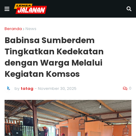
Beranda
News
Babinsa Sumberdem
Tingkatkan Kedekatan
dengan Warga Melalui
Kegiatan Komsos
0
by
tatag
-
November 30, 2025