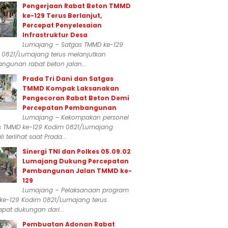
Pengerjaan Rabat Beton TMMD
ke-129 Terus Berlanjut,
Percepat Penyelesaian
Infrastruktur Desa
Lumajang – Satgas TMMD ke-129
 0821/Lumajang terus melanjutkan
ngunan rabat beton jalan...
Prada Tri Dani dan Satgas
TMMD Kompak Laksanakan
Pengecoran Rabat Beton Demi
Percepatan Pembangunan
Lumajang – Kekompakan personel
s TMMD ke-129 Kodim 0821/Lumajang
i terlihat saat Prada...
Sinergi TNI dan Polkes 05.09.02
Lumajang Dukung Percepatan
Pembangunan Jalan TMMD ke-
129
Lumajang – Pelaksanaan program
ke-129 Kodim 0821/Lumajang terus
pat dukungan dari...
Pembuatan Adonan Rabat