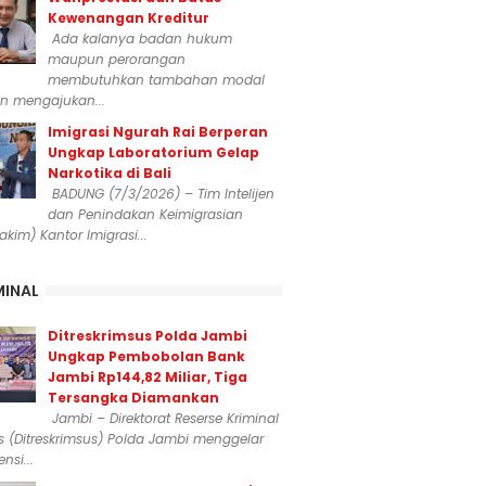
Kewenangan Kreditur
Ada kalanya badan hukum
maupun perorangan
membutuhkan tambahan modal
n mengajukan...
Imigrasi Ngurah Rai Berperan
Ungkap Laboratorium Gelap
Narkotika di Bali
BADUNG (7/3/2026) – Tim Intelijen
dan Penindakan Keimigrasian
dakim) Kantor Imigrasi...
MINAL
Ditreskrimsus Polda Jambi
Ungkap Pembobolan Bank
Jambi Rp144,82 Miliar, Tiga
Tersangka Diamankan
Jambi – Direktorat Reserse Kriminal
 (Ditreskrimsus) Polda Jambi menggelar
nsi...