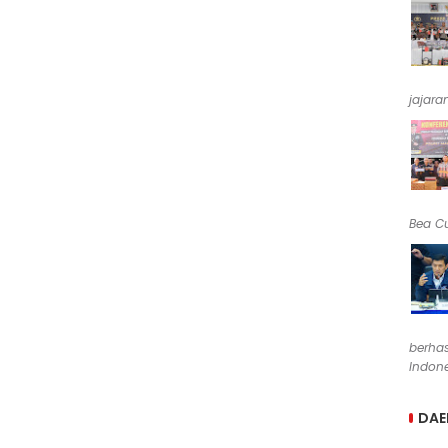
jajara
Bea Cu
berha
Indone
DAE