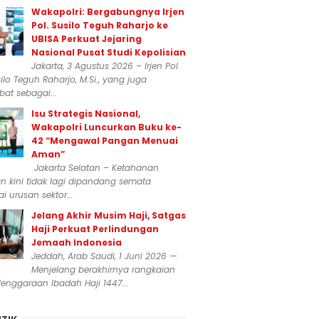
Wakapolri: Bergabungnya Irjen
Pol. Susilo Teguh Raharjo ke
UBISA Perkuat Jejaring
Nasional Pusat Studi Kepolisian
Jakarta, 3 Agustus 2026 – Irjen Pol.
silo Teguh Raharjo, M.Si., yang juga
at sebagai...
Isu Strategis Nasional,
Wakapolri Luncurkan Buku ke-
42 “Mengawal Pangan Menuai
Aman”
Jakarta Selatan – Ketahanan
 kini tidak lagi dipandang semata
i urusan sektor...
Jelang Akhir Musim Haji, Satgas
Haji Perkuat Perlindungan
Jemaah Indonesia
Jeddah, Arab Saudi, 1 Juni 2026 —
Menjelang berakhirnya rangkaian
enggaraan Ibadah Haji 1447...