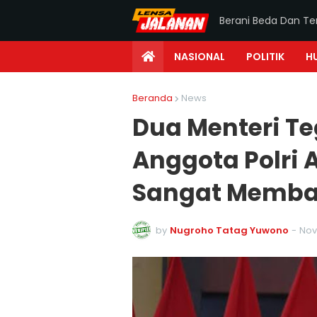
Berani Beda Dan T
NASIONAL
POLITIK
H
Beranda
News
Dua Menteri T
Anggota Polri 
Sangat Memba
by
Nugroho Tatag Yuwono
-
Nov