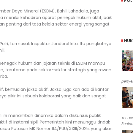
POL
mber Daya Mineral (ESDM), Bahlil Lahadalia, juga
menilai kehadiran aparat penegak hukum aktif, baik
n penting dari tata kelola sektor energi yang sangat
HU
olri, termasuk Inspektur Jenderal kita. Itu pangkatnya
il.
at penegak hukum dan jajaran teknis di ESDM mampu
n, terutama pada sektor-sektor strategis yang rawan
rba.
penyel
f, kemudian jaksa aktif. Jaksa juga kan ada di kantor
aya pikir ini sebuah kolaborasi yang baik dan sangat
i ini menambah dinamika dalam diskursus publik
TPI De
if di instansi sipil. Pemerintah kini menunggu tindak
Penind
n pasca Putusan MK Nomor 114/PUU/XXIII/2025, yang akan