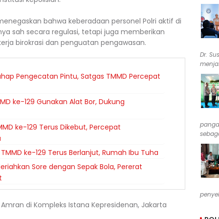
menegaskan bahwa keberadaan personel Polri aktif di
ya sah secara regulasi, tetapi juga memberikan
n kerja birokrasi dan penguatan pengawasan.
Dr. Su
menjab
ahap Pengecatan Pintu, Satgas TMMD Percepat
MD ke-129 Gunakan Alat Bor, Dukung
pangan
MD ke-129 Terus Dikebut, Percepat
sebaga
a
TMMD ke-129 Terus Berlanjut, Rumah Ibu Tuha
riahkan Sore dengan Sepak Bola, Pererat
t
penyel
mran di Kompleks Istana Kepresidenan, Jakarta