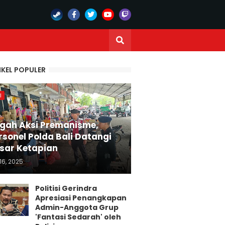
IKEL POPULER
I
gah Aksi Premanisme,
rsonel Polda Bali Datangi
sar Ketapian
16, 2025
Politisi Gerindra
Apresiasi Penangkapan
Admin-Anggota Grup
'Fantasi Sedarah' oleh