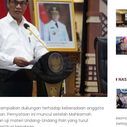
NAS
nyampaikan dukungan terhadap keberadaan anggota
erian. Pernyataan ini muncul setelah Mahkamah
keama
n uji materi Undang-Undang Polri yang turut
berbag
stitusi kepolisian.