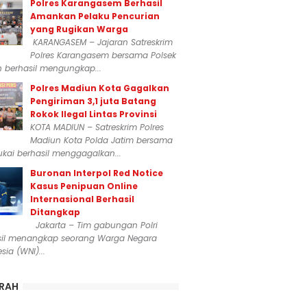
Polres Karangasem Berhasil
Amankan Pelaku Pencurian
yang Rugikan Warga
KARANGASEM – Jajaran Satreskrim
Polres Karangasem bersama Polsek
n berhasil mengungkap...
Polres Madiun Kota Gagalkan
Pengiriman 3,1 juta Batang
Rokok Ilegal Lintas Provinsi
KOTA MADIUN – Satreskrim Polres
Madiun Kota Polda Jatim bersama
kai berhasil menggagalkan...
Buronan Interpol Red Notice
Kasus Penipuan Online
Internasional Berhasil
Ditangkap
Jakarta – Tim gabungan Polri
sil menangkap seorang Warga Negara
sia (WNI)...
RAH