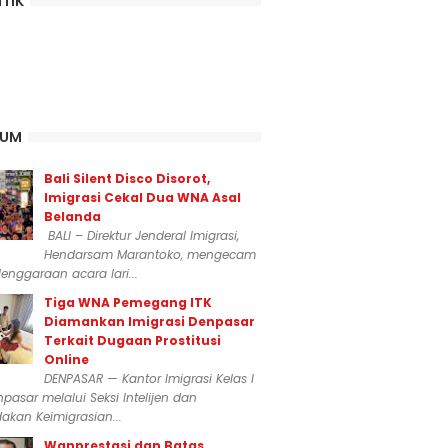
ITIK
KUM
Bali Silent Disco Disorot,
Imigrasi Cekal Dua WNA Asal
Belanda
BALI – Direktur Jenderal Imigrasi,
Hendarsam Marantoko, mengecam
enggaraan acara lari...
Tiga WNA Pemegang ITK
Diamankan Imigrasi Denpasar
Terkait Dugaan Prostitusi
Online
DENPASAR — Kantor Imigrasi Kelas I
npasar melalui Seksi Intelijen dan
akan Keimigrasian...
Wanprestasi dan Batas