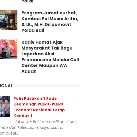
Polisi
Program Jumat curhat,
Kombes Pol Musni Arifin,
S.I.K., M.H. Dirpamovit
Polda Bali
Kadiv Humas Ajak
Masyarakat Tak Ragu
Laporkan Aksi
Premanisme Melalui Call
Center Maupun WA
Aduan
IONAL
Polri Pastikan Situasi
Keamanan Pusat-Pusat
Ekonomi Nasional Tetap
Kondusif
Jakarta – Polri memastikan situasi
nan dan ketertiban masyarakat di
ai pusat...