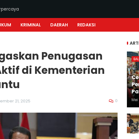
erpercaya
UKUM
KRIMINAL
DAERAH
REDAKSI
ART
egaskan Penugasan
BAL
Aktif di Kementerian
Ce
ntu
Pe
Pa
Mei 
0
ember 21, 2025