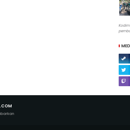
Kodim
pemban
MED
N.COM
abarkan