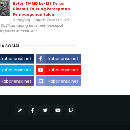
Beton TMMD ke-129 Terus
Dikebut, Dukung Percepatan
Pembangunan Jalan
Lumajang– Satgas TMMD ke-129
 0821/Lumajang terus mempercepat
gunan infrastruktur...
IA SOSIAL
kabarlensa.net
kabarlensa.net
kabarlensa.net
kabarlensa.net
kabarlensa.net
kabarlensa.net