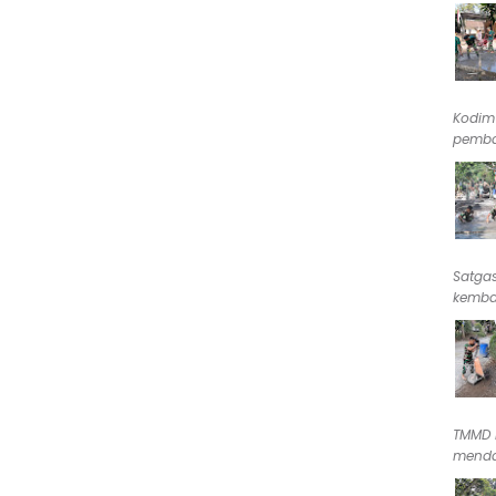
Kodim
pemba
Satga
kembal
TMMD 
menda