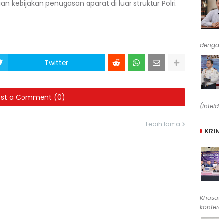
kebijakan penugasan aparat di luar struktur Polri.
denga
Twitter
ost a Comment (0)
(Intel
Lebih lama
KRI
Khusus
konfere