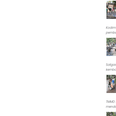
Kodim
pemba
Satga
kembal
TMMD 
menda