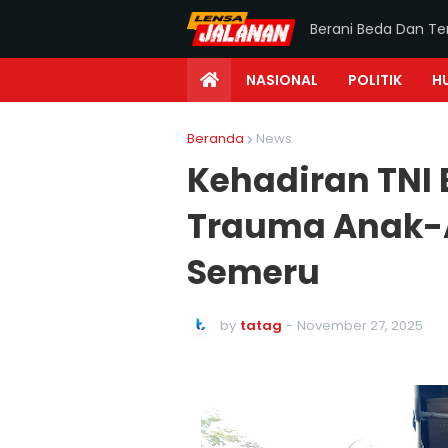
Berani Beda Dan T
NASIONAL
POLITIK
H
Beranda
News
Kehadiran TNI
Trauma Anak-
Semeru
by
tatag
-
November 27, 2025