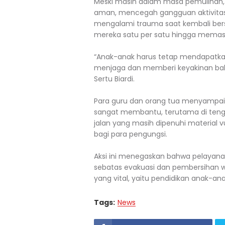
Meski masih dalam masa pemulihan,
aman, mencegah gangguan aktivitas 
mengalami trauma saat kembali bers
mereka satu per satu hingga memasu
“Anak-anak harus tetap mendapatkan
menjaga dan memberi keyakinan bahw
Sertu Biardi.
Para guru dan orang tua menyampaik
sangat membantu, terutama di tengah
jalan yang masih dipenuhi material 
bagi para pengungsi.
Aksi ini menegaskan bahwa pelayan
sebatas evakuasi dan pembersihan w
yang vital, yaitu pendidikan anak-a
Tags:
News