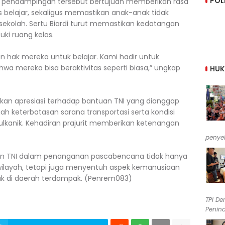
POL
 pendampingan tersebut bertujuan memberikan rasa
belajar, sekaligus memastikan anak-anak tidak
ekolah. Sertu Biardi turut memastikan kedatangan
ki ruang kelas.
 hak mereka untuk belajar. Kami hadir untuk
a mereka bisa beraktivitas seperti biasa,” ungkap
HU
an apresiasi terhadap bantuan TNI yang dianggap
 keterbatasan sarana transportasi serta kondisi
vulkanik. Kehadiran prajurit memberikan ketenangan
penyel
an TNI dalam penanganan pascabencana tidak hanya
ilayah, tetapi juga menyentuh aspek kemanusiaan
nak di daerah terdampak. (Penrem083)
TPI De
Penind