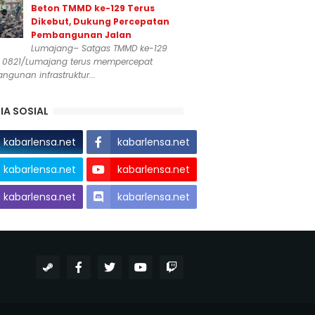
Beton TMMD ke-129 Terus
Dikebut, Dukung Percepatan
Pembangunan Jalan
Lumajang– Satgas TMMD ke-129
 0821/Lumajang terus mempercepat
gunan infrastruktur...
IA SOSIAL
kabarlensa.net
kabarlensa.net
kabarlensa.net
kabarlensa.net
kabarlensa.net
kabarlensa.net