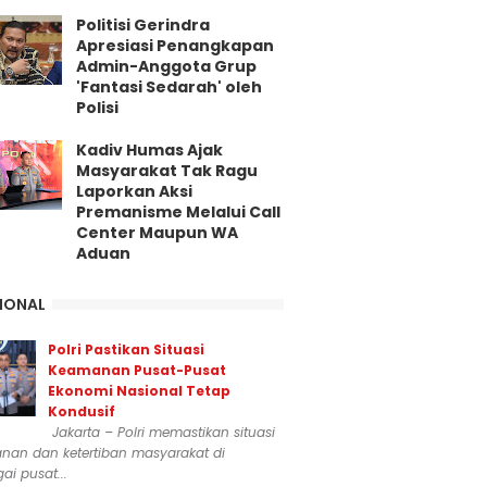
Politisi Gerindra
Apresiasi Penangkapan
Admin-Anggota Grup
'Fantasi Sedarah' oleh
Polisi
Kadiv Humas Ajak
Masyarakat Tak Ragu
Laporkan Aksi
Premanisme Melalui Call
Center Maupun WA
Aduan
IONAL
Polri Pastikan Situasi
Keamanan Pusat-Pusat
Ekonomi Nasional Tetap
Kondusif
Jakarta – Polri memastikan situasi
nan dan ketertiban masyarakat di
ai pusat...