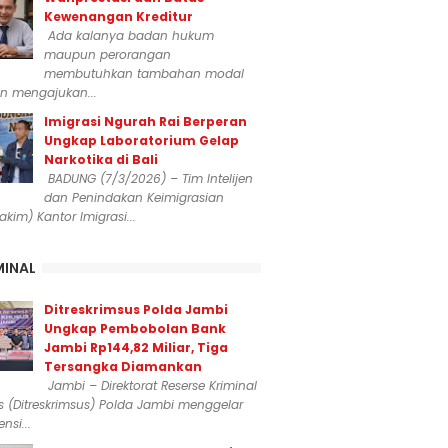
Kewenangan Kreditur
Ada kalanya badan hukum
maupun perorangan
membutuhkan tambahan modal
n mengajukan...
Imigrasi Ngurah Rai Berperan
Ungkap Laboratorium Gelap
Narkotika di Bali
BADUNG (7/3/2026) – Tim Intelijen
dan Penindakan Keimigrasian
dakim) Kantor Imigrasi...
MINAL
Ditreskrimsus Polda Jambi
Ungkap Pembobolan Bank
Jambi Rp144,82 Miliar, Tiga
Tersangka Diamankan
Jambi – Direktorat Reserse Kriminal
 (Ditreskrimsus) Polda Jambi menggelar
nsi...