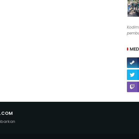
Kodim
pemban
MED
N.COM
abarkan