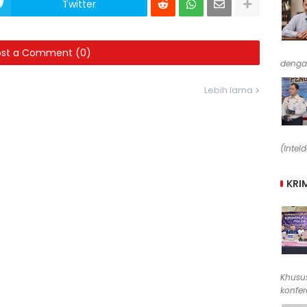
Twitter
ost a Comment (0)
denga
Lebih lama
(Intel
KRI
Khusus
konfere