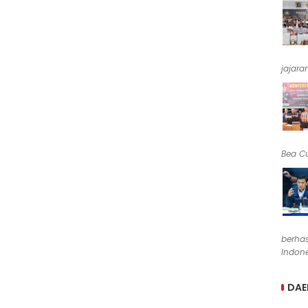
jajara
Bea Cu
berha
Indone
DAE