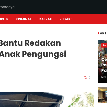
erpercaya
UKUM
KRIMINAL
DAERAH
REDAKSI
ART
 Bantu Redakan
BAL
Anak Pengungsi
Ce
Pe
Pa
Mei 
0