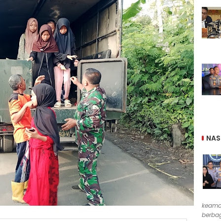
NAS
keama
berbag