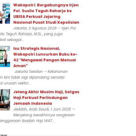
Wakapolri: Bergabungnya Irjen
Pol. Susilo Teguh Raharjo ke
UBISA Perkuat Jejaring
Nasional Pusat Studi Kepolisian
Jakarta, 3 Agustus 2026 – Irjen Pol.
silo Teguh Raharjo, M.Si., yang juga
at sebagai...
Isu Strategis Nasional,
Wakapolri Luncurkan Buku ke-
42 “Mengawal Pangan Menuai
Aman”
Jakarta Selatan – Ketahanan
 kini tidak lagi dipandang semata
i urusan sektor...
Jelang Akhir Musim Haji, Satgas
Haji Perkuat Perlindungan
Jemaah Indonesia
Jeddah, Arab Saudi, 1 Juni 2026 —
Menjelang berakhirnya rangkaian
enggaraan Ibadah Haji 1447...