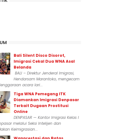
ITIK
KUM
Bali Silent Disco Disorot,
Imigrasi Cekal Dua WNA Asal
Belanda
BALI – Direktur Jenderal Imigrasi,
Hendarsam Marantoko, mengecam
enggaraan acara lari...
Tiga WNA Pemegang ITK
Diamankan Imigrasi Denpasar
Terkait Dugaan Prostitusi
Online
DENPASAR — Kantor Imigrasi Kelas I
npasar melalui Seksi Intelijen dan
akan Keimigrasian...
Wanprestasi dan Batas