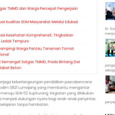
tgas TMMD dan Warga Percepat Pengerjaan
at Kualitas SDM Masyarakat Melalui Edukasi
Dr. Su
menjab
asi Kesehatan Komprehensif, Tingkatkan
 Ledok Tempuro
r Dampingi Warga Pantau Tanaman Tomat
ional
i Semangat Satgas TMMD, Prada Bintang Dwi
pangan
Rabat Beton
sebaga
njaga keberlangsungan pendidikan pascabencana
rit Kodim 0821 Lumajang yang membantu mengantar
menuju SDN 02 Supiturang. Kegiatan yang dilakukan
 ini menjadi dukungan nyata bagi anak-anak penyintas
penyel
pelajaran tanpa hambatan.