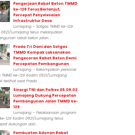
Pengerjaan Rabat Beton TMMD
ke-129 Terus Berlanjut,
Percepat Penyelesaian
Infrastruktur Desa
Lumajang – Satgas TMMD ke-129
 0821/Lumajang terus melanjutkan
ngunan rabat beton jalan...
Prada Tri Dani dan Satgas
TMMD Kompak Laksanakan
Pengecoran Rabat Beton Demi
Percepatan Pembangunan
Lumajang – Kekompakan personel
s TMMD ke-129 Kodim 0821/Lumajang
i terlihat saat Prada...
Sinergi TNI dan Polkes 05.09.02
Lumajang Dukung Percepatan
Pembangunan Jalan TMMD ke-
129
Lumajang – Pelaksanaan program
ke-129 Kodim 0821/Lumajang terus
pat dukungan dari...
Pembuatan Adonan Rabat