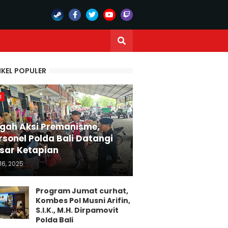
IKEL POPULER
I
gah Aksi Premanisme,
rsonel Polda Bali Datangi
sar Ketapian
16, 2025
Program Jumat curhat,
Kombes Pol Musni Arifin,
S.I.K., M.H. Dirpamovit
Polda Bali