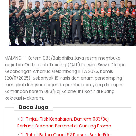
MALANG — Korem 083/Baladhika Jaya resmi membuka
kegiatan On the Job Training (OJT) Perwira Siswa Diklapa
Kecabangan Arhanud Gelombang II TA 2025, Kamis
(20/11/2025). Sebanyak 18 Pasis dan enam pendamping
mengikuti langsung agenda pembukaan yang dipimpin
Komandan Korem 083/Bdj Kolonel Inf Kohir di Ruang
Rekreasi Makorem.
Baca Juga
Tinjau Titik Kebakaran, Danrem 083/Bdj
Perkuat Kesiapan Personel di Gunung Bromo
Rabat Beton Capai 92 Persen, Serda Erik