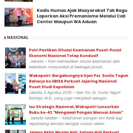
Kadiv Humas Ajak Masyarakat Tak Ragu
Laporkan Aksi Premanisme Melalui Call
Center Maupun WA Aduan
NASIONAL
Polri Pastikan Situasi Keamanan Pusat-Pusat
Ekonomi Nasional Tetap Kondusif
Jakarta – Polri memastikan situasi keamanan dan
ketertiban masyarakat di berbagai pusat...
Wakapolri: Bergabungnya Irjen Pol. Susilo Teguh
Raharjo ke UBISA Perkuat Jejaring Nasional
Pusat Studi Kepolisian
Jakarta, 3 Agustus 2026 – Irjen Pol. Dr. Susilo Teguh
Raharjo, M.Si., yang juga menjabat sebagai...
Isu Strategis Nasional, Wakapolri Luncurkan
Buku ke-42 “Mengawal Pangan Menuai Aman”
Jakarta Selatan – Ketahanan pangan kini tidak lagi
dipandang semata sebagai urusan sektor...
Jelang Akhir Musim Haji, Satgas Haji Perkuat