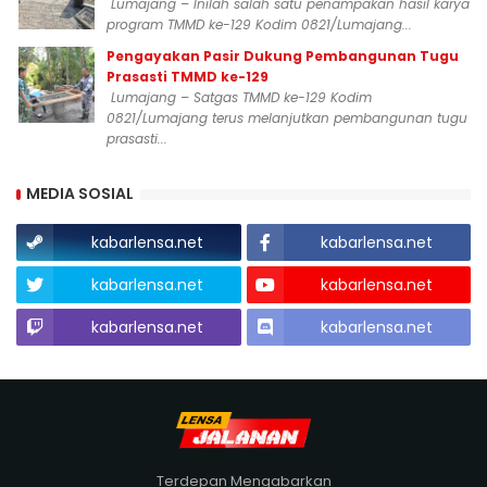
Lumajang – Inilah salah satu penampakan hasil karya
program TMMD ke-129 Kodim 0821/Lumajang...
Pengayakan Pasir Dukung Pembangunan Tugu
Prasasti TMMD ke-129
Lumajang – Satgas TMMD ke-129 Kodim
0821/Lumajang terus melanjutkan pembangunan tugu
prasasti...
MEDIA SOSIAL
kabarlensa.net
kabarlensa.net
kabarlensa.net
kabarlensa.net
kabarlensa.net
kabarlensa.net
Terdepan Mengabarkan