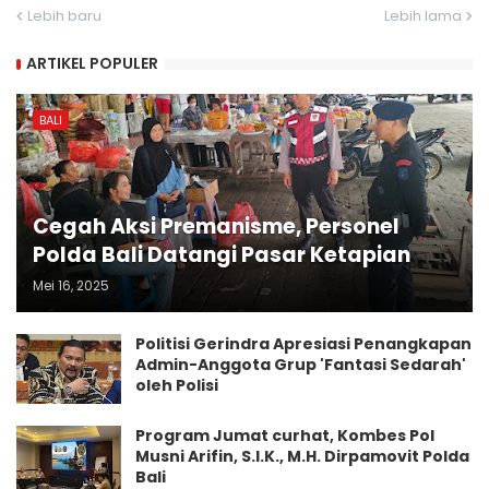
Lebih baru
Lebih lama
ARTIKEL POPULER
BALI
Cegah Aksi Premanisme, Personel
Polda Bali Datangi Pasar Ketapian
Mei 16, 2025
Politisi Gerindra Apresiasi Penangkapan
Admin-Anggota Grup 'Fantasi Sedarah'
oleh Polisi
Program Jumat curhat, Kombes Pol
Musni Arifin, S.I.K., M.H. Dirpamovit Polda
Bali