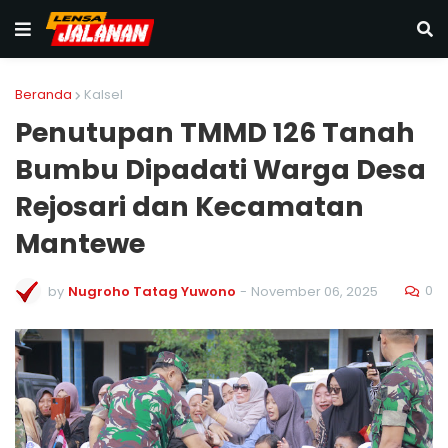
Beranda
Kalsel
Penutupan TMMD 126 Tanah
Bumbu Dipadati Warga Desa
Rejosari dan Kecamatan
Mantewe
0
by
Nugroho Tatag Yuwono
-
November 06, 2025