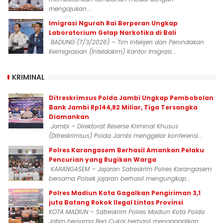
mengajukan...
Imigrasi Ngurah Rai Berperan Ungkap
Laboratorium Gelap Narkotika di Bali
BADUNG (7/3/2026) – Tim Intelijen dan Penindakan
Keimigrasian (Inteldakim) Kantor Imigrasi...
KRIMINAL
Ditreskrimsus Polda Jambi Ungkap Pembobolan
Bank Jambi Rp144,82 Miliar, Tiga Tersangka
Diamankan
Jambi – Direktorat Reserse Kriminal Khusus
(Ditreskrimsus) Polda Jambi menggelar konferensi...
Polres Karangasem Berhasil Amankan Pelaku
Pencurian yang Rugikan Warga
KARANGASEM – Jajaran Satreskrim Polres Karangasem
bersama Polsek jajaran berhasil mengungkap...
Polres Madiun Kota Gagalkan Pengiriman 3,1
juta Batang Rokok Ilegal Lintas Provinsi
KOTA MADIUN – Satreskrim Polres Madiun Kota Polda
Jatim bersama Bea Cukai berhasil menggagalkan...