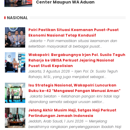
Center Maupun WA Aduan
NASIONAL
Polri Pastikan Situasi Keamanan Pusat-Pusat
Ekonomi Nasional Tetap Kondusif
Jakarta – Polri memastikan situasi keamanan dan
ketertiban masyarakat di berbagai pusat...
Wakapolri: Bergabungnya Irjen Pol. Susilo Teguh
Raharjo ke UBISA Perkuat Jejaring Nasional
Pusat Studi Kepolisian
Jakarta, 3 Agustus 2026 – Irjen Pol. Dr. Susilo Teguh
Raharjo, M.Si., yang juga menjabat sebagai...
Isu Strategis Nasional, Wakapolri Luncurkan
Buku ke-42 “Mengawal Pangan Menuai Aman”
Jakarta Selatan – Ketahanan pangan kini tidak lagi
dipandang semata sebagai urusan sektor...
Jelang Akhir Musim Haji, Satgas Haji Perkuat
Perlindungan Jemaah Indonesia
Jeddah, Arab Saudi, 1 Juni 2026 — Menjelang
berakhirnya rangkaian penyelenggaraan Ibadah Haji