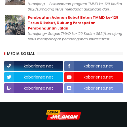
Lumajang – Pelaksanaan program TMMD ke-129 Kodim
0821/Lumajang terus mendapat dukungan dari...
Pembuatan Adonan Rabat Beton TMMD ke-129
Terus Dikebut, Dukung Percepatan
Pembangunan Jalan
Lumajang– Satgas TMMD ke-129 Kodim 0821/Lumajang
terus mempercepat pembangunan infrastruktur...
MEDIA SOSIAL
kabarlensa.net
kabarlensa.net
kabarlensa.net
kabarlensa.net
kabarlensa.net
kabarlensa.net