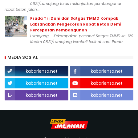
0821/Lumajang terus melanjutkan pembangunan
rabat beton jalan...
Prada Tri Dani dan Satgas TMMD Kompak
Laksanakan Pengecoran Rabat Beton Demi
Percepatan Pembangunan
Lumajang – Kekompakan personel Satgas TMMD ke-129
Kodim 0821/Lumajang kembali terlihat saat Prada...
MEDIA SOSIAL
kabarlensa.net
kabarlensa.net
kabarlensa.net
kabarlensa.net
kabarlensa.net
kabarlensa.net