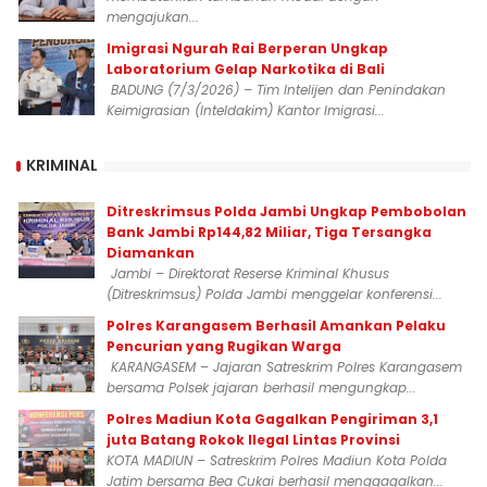
mengajukan...
Imigrasi Ngurah Rai Berperan Ungkap
Laboratorium Gelap Narkotika di Bali
BADUNG (7/3/2026) – Tim Intelijen dan Penindakan
Keimigrasian (Inteldakim) Kantor Imigrasi...
KRIMINAL
Ditreskrimsus Polda Jambi Ungkap Pembobolan
Bank Jambi Rp144,82 Miliar, Tiga Tersangka
Diamankan
Jambi – Direktorat Reserse Kriminal Khusus
(Ditreskrimsus) Polda Jambi menggelar konferensi...
Polres Karangasem Berhasil Amankan Pelaku
Pencurian yang Rugikan Warga
KARANGASEM – Jajaran Satreskrim Polres Karangasem
bersama Polsek jajaran berhasil mengungkap...
Polres Madiun Kota Gagalkan Pengiriman 3,1
juta Batang Rokok Ilegal Lintas Provinsi
KOTA MADIUN – Satreskrim Polres Madiun Kota Polda
Jatim bersama Bea Cukai berhasil menggagalkan...