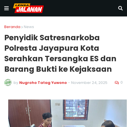
Beranda
News
Penyidik Satresnarkoba
Polresta Jayapura Kota
Serahkan Tersangka ES dan
Barang Bukti ke Kejaksaan
0
by
Nugroho Tatag Yuwono
-
November 24, 2025