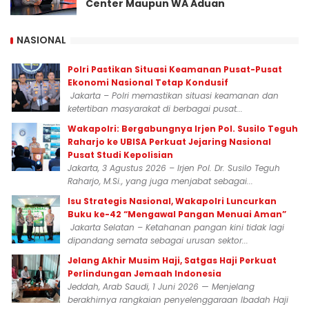
Center Maupun WA Aduan
NASIONAL
Polri Pastikan Situasi Keamanan Pusat-Pusat
Ekonomi Nasional Tetap Kondusif
Jakarta – Polri memastikan situasi keamanan dan
ketertiban masyarakat di berbagai pusat...
Wakapolri: Bergabungnya Irjen Pol. Susilo Teguh
Raharjo ke UBISA Perkuat Jejaring Nasional
Pusat Studi Kepolisian
Jakarta, 3 Agustus 2026 – Irjen Pol. Dr. Susilo Teguh
Raharjo, M.Si., yang juga menjabat sebagai...
Isu Strategis Nasional, Wakapolri Luncurkan
Buku ke-42 “Mengawal Pangan Menuai Aman”
Jakarta Selatan – Ketahanan pangan kini tidak lagi
dipandang semata sebagai urusan sektor...
Jelang Akhir Musim Haji, Satgas Haji Perkuat
Perlindungan Jemaah Indonesia
Jeddah, Arab Saudi, 1 Juni 2026 — Menjelang
berakhirnya rangkaian penyelenggaraan Ibadah Haji