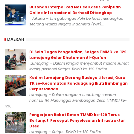
Buronan Interpol Red Notice Kasus Penipuan
Online Internasional Berhasil Ditangkap
Jakarta – Tim gabungan Polri berhasil menangkap
seorang Warga Negara Indonesia (WNI)...
DAERAH
Di Sela Tugas Pengabdian, Satgas TMMD ke-129
Lumajang Gelar Khataman Al-Qur’an
Lumajang – Dalam rangka menyambut malam Jumat
Manis, personel Satgas TMMD ke-129 Kodim...
Kodim Lumajang Dorong Budaya Literasi, Guru
TK se-Kecamatan Randuagung Ikuti Bimbingan
Perpustakaan
Lumajang – Dalam rangka mendukung sasaran
nonfisik TNI Manunggal Membangun Desa (TMMD) ke-
129,...
Pengerjaan Rabat Beton TMMD ke-129 Terus
Berlanjut, Percepat Penyelesaian Infrastruktur
Desa
Lumajang – Satgas TMMD ke-129 Kodim