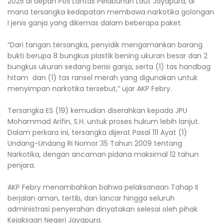
2025 di depan Pos Lantas Pelabuhan Laut Jayapura, di
mana tersangka kedapatan membawa narkotika golongan
I jenis ganja yang dikemas dalam beberapa paket.
“Dari tangan tersangka, penyidik mengamankan barang
bukti berupa 8 bungkus plastik bening ukuran besar dan 2
bungkus ukuran sedang berisi ganja, serta (1) tas handbag
hitam dan (1) tas ransel merah yang digunakan untuk
menyimpan narkotika tersebut,” ujar AKP Febry.
Tersangka ES (19) kemudian diserahkan kepada JPU
Mohammad Arifin, S.H. untuk proses hukum lebih lanjut.
Dalam perkara ini, tersangka dijerat Pasal 111 Ayat (1)
Undang-Undang RI Nomor 35 Tahun 2009 tentang
Narkotika, dengan ancaman pidana maksimal 12 tahun
penjara.
AKP Febry menambahkan bahwa pelaksanaan Tahap II
berjalan aman, tertib, dan lancar hingga seluruh
administrasi penyerahan dinyatakan selesai oleh pihak
Kejaksaan Negeri Jayapura.