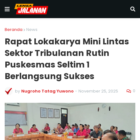
Beranda
News
Rapat Lokakarya Mini Lintas
Sektor Tribulanan Rutin
Puskesmas Seltim 1
Berlangsung Sukses
0
by
Nugroho Tatag Yuwono
-
November 25, 2025