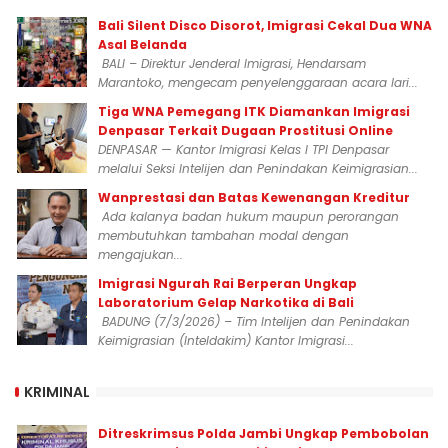
Bali Silent Disco Disorot, Imigrasi Cekal Dua WNA
Asal Belanda
BALI – Direktur Jenderal Imigrasi, Hendarsam
Marantoko, mengecam penyelenggaraan acara lari...
Tiga WNA Pemegang ITK Diamankan Imigrasi
Denpasar Terkait Dugaan Prostitusi Online
DENPASAR — Kantor Imigrasi Kelas I TPI Denpasar
melalui Seksi Intelijen dan Penindakan Keimigrasian...
Wanprestasi dan Batas Kewenangan Kreditur
Ada kalanya badan hukum maupun perorangan
membutuhkan tambahan modal dengan
mengajukan...
Imigrasi Ngurah Rai Berperan Ungkap
Laboratorium Gelap Narkotika di Bali
BADUNG (7/3/2026) – Tim Intelijen dan Penindakan
Keimigrasian (Inteldakim) Kantor Imigrasi...
KRIMINAL
Ditreskrimsus Polda Jambi Ungkap Pembobolan