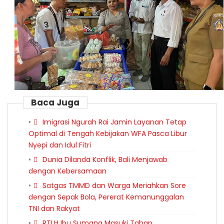
Baca Juga
Imigrasi Ngurah Rai Jamin Layanan Tetap
Optimal di Tengah Kebijakan WFA Pasca Libur
Nyepi dan Idul Fitri
Dunia Dilanda Konflik, Bali Menjawab
dengan Kebersamaan
Satgas TMMD dan Warga Meriahkan Sore
dengan Sepak Bola, Pererat Kemanunggalan
TNI dan Rakyat
RTLH Ibu Sumana Masuki Tahap