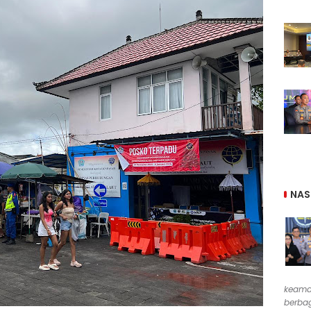
NAS
keama
berbag