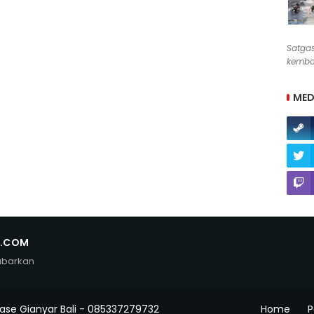
Satga
kembal
MED
N.COM
abarkan
ase Gianyar Bali - 085337279732
Home
P