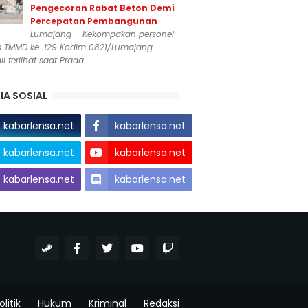
Pengecoran Rabat Beton Demi
Percepatan Pembangunan
Lumajang – Kekompakan personel
s TMMD ke-129 Kodim 0821/Lumajang
i terlihat saat Prada...
IA SOSIAL
kabarlensa.net
kabarlensa.net
kabarlensa.net
kabarlensa.net
kabarlensa.net
kabarlensa.net
olitik
Hukum
Kriminal
Redaksi