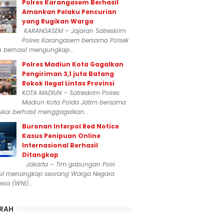
Polres Karangasem Berhasil
Amankan Pelaku Pencurian
yang Rugikan Warga
KARANGASEM – Jajaran Satreskrim
Polres Karangasem bersama Polsek
n berhasil mengungkap...
Polres Madiun Kota Gagalkan
Pengiriman 3,1 juta Batang
Rokok Ilegal Lintas Provinsi
KOTA MADIUN – Satreskrim Polres
Madiun Kota Polda Jatim bersama
kai berhasil menggagalkan...
Buronan Interpol Red Notice
Kasus Penipuan Online
Internasional Berhasil
Ditangkap
Jakarta – Tim gabungan Polri
sil menangkap seorang Warga Negara
sia (WNI)...
RAH