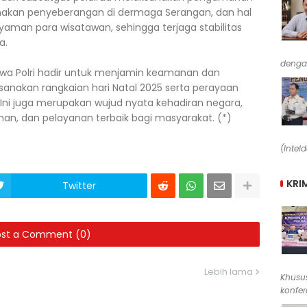
akan penyeberangan di dermaga Serangan, dan hal
yaman para wisatawan, sehingga terjaga stabilitas
a.
denga
hwa Polri hadir untuk menjamin keamanan dan
nakan rangkaian hari Natal 2025 serta perayaan
Ini juga merupakan wujud nyata kehadiran negara,
n, dan pelayanan terbaik bagi masyarakat. (*)
(Intel
KRI
Twitter
ost a Comment (0)
Lebih lama
Khusus
konfere