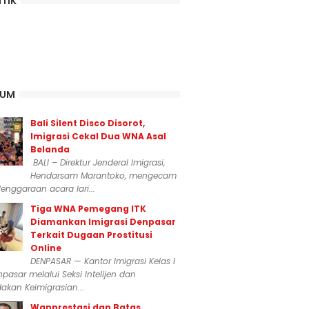
ITIK
KUM
Bali Silent Disco Disorot,
Imigrasi Cekal Dua WNA Asal
Belanda
BALI – Direktur Jenderal Imigrasi,
Hendarsam Marantoko, mengecam
enggaraan acara lari...
Tiga WNA Pemegang ITK
Diamankan Imigrasi Denpasar
Terkait Dugaan Prostitusi
Online
DENPASAR — Kantor Imigrasi Kelas I
npasar melalui Seksi Intelijen dan
akan Keimigrasian...
Wanprestasi dan Batas