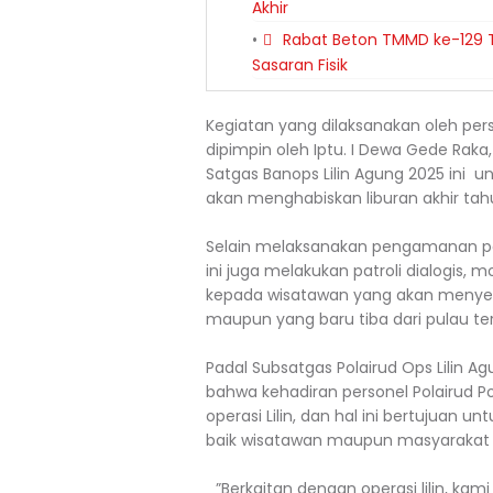
Akhir
Rabat Beton TMMD ke-129 T
Sasaran Fisik
Kegiatan yang dilaksanakan oleh pers
dipimpin oleh Iptu. I Dewa Gede Raka,
Satgas Banops Lilin Agung 2025 ini 
akan menghabiskan liburan akhir tah
Selain melaksanakan pengamanan pad
ini juga melakukan patroli dialogis
kepada wisatawan yang akan menye
maupun yang baru tiba dari pulau te
Padal Subsatgas Polairud Ops Lilin A
bahwa kehadiran personel Polairud Po
operasi Lilin, dan hal ini bertujua
baik wisatawan maupun masyarakat 
_”Berkaitan dengan operasi lilin, k