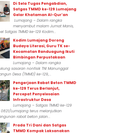
Di Sela Tugas Pengabdian,
Satgas TMMD ke-129 Lumajang
Gelar Khataman Al-Qur’an
Lumajang – Dalam rangka
menyambut malam Jumat Manis,
el Satgas TMMD ke-129 Kodim...
Kodim Lumajang Dorong
Budaya Literasi, Guru TK se-
Kecamatan Randuagung Ikuti
Bimbingan Perpustakaan
Lumajang – Dalam rangka
kung sasaran nonfisik TNI Manunggal
ngun Desa (TMMD) ke-129,...
Pengerjaan Rabat Beton TMMD
ke-129 Terus Berlanjut,
Percepat Penyelesaian
Infrastruktur Desa
Lumajang – Satgas TMMD ke-129
 0821/Lumajang terus melanjutkan
ngunan rabat beton jalan...
Prada Tri Dani dan Satgas
TMMD Kompak Laksanakan