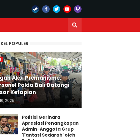
IKEL POPULER
I
gah Aksi Premanisme,
rsonel Polda Bali Datangi
sar Ketapian
16, 2025
Politisi Gerindra
Apresiasi Penangkapan
Admin-Anggota Grup
'Fantasi Sedarah' oleh