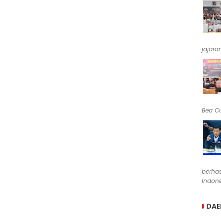
jajara
Bea Cu
berha
Indone
DAE