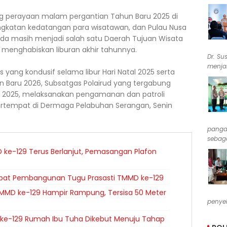
g perayaan malam pergantian Tahun Baru 2025 di
ningkatan kedatangan para wisatawan, dan Pulau Nusa
a masih menjadi salah satu Daerah Tujuan Wisata
 menghabiskan liburan akhir tahunnya.
Dr. Su
menjab
yang kondusif selama libur Hari Natal 2025 serta
Baru 2026, Subsatgas Polairud yang tergabung
g 2025, melaksanakan pengamanan dan patroli
ertempat di Dermaga Pelabuhan Serangan, Senin
pangan
sebaga
 ke-129 Terus Berlanjut, Pemasangan Plafon
cepat Pembangunan Tugu Prasasti TMMD ke-129
MMD ke-129 Hampir Rampung, Tersisa 50 Meter
penyel
e-129 Rumah Ibu Tuha Dikebut Menuju Tahap