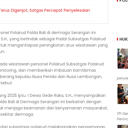
POL
erus Digenjot, Satgas Percepat Penyelesaian
onel Polairud Polda Bali di dermaga Serangan ini
 S.H., yang betindak sebagai Padal Subsatgas Polairud
HU
untuk mengantisipasi peningkatan arus wisatawan yang
un.
a wisatawan personel Polairud Subsatgas Polairud
, monitoring, dan memberikan imbauan kamtibmas
berang kepulau Nusa Penida dan Nusa Lembongan,
penyel
rsebut.
gung 2025 Iptu. I Dewa Gede Raka, S.H., menyampaikan
lda Bali di Dermaga Serangan ini berkaitan dengan
n untuk menjaga keamanan dan kenyamanan masyarakat,
TPI De
sekitar dermaga.
Penind
ami dari subsatgas polairud melaksanakan pengamanan