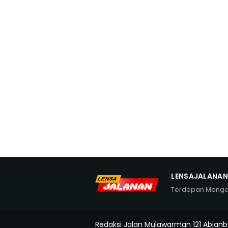
LENSAJALANA
Terdepan Meng
Redaksi Jalan Mulawarman 121 Abianb