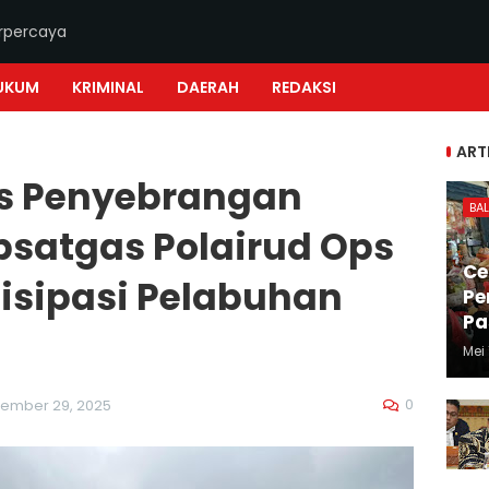
erpercaya
UKUM
KRIMINAL
DAERAH
REDAKSI
ART
s Penyebrangan
BAL
satgas Polairud Ops
Ce
tisipasi Pelabuhan
Pe
Pa
Mei 
0
ember 29, 2025