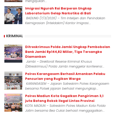
mengajukan...
Imigrasi Ngurah Rai Berperan Ungkap
Laboratorium Gelap Narkotika di Bali
BADUNG (7/3/2026) – Tim Intelijen dan Penindakan
Keimigrasian (Inteldakim) Kantor Imigrasi...
KRIMINAL
Ditreskrimsus Polda Jambi Ungkap Pembobolan
Bank Jambi Rp144,82 Miliar, Tiga Tersangka
Diamankan
Jambi – Direktorat Reserse Kriminal Khusus
(Ditreskrimsus) Polda Jambi menggelar konferensi...
Polres Karangasem Berhasil Amankan Pelaku
Pencurian yang Rugikan Warga
KARANGASEM – Jajaran Satreskrim Polres Karangasem
bersama Polsek jajaran berhasil mengungkap...
Polres Madiun Kota Gagalkan Pengiriman 3,1
juta Batang Rokok Ilegal Lintas Provinsi
KOTA MADIUN – Satreskrim Polres Madiun Kota Polda
Jatim bersama Bea Cukai berhasil menggagalkan...