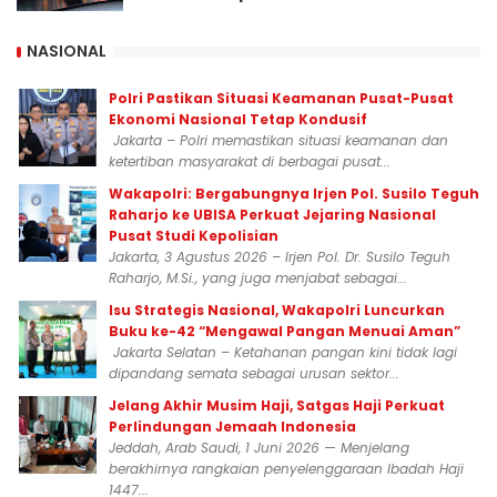
NASIONAL
Polri Pastikan Situasi Keamanan Pusat-Pusat
Ekonomi Nasional Tetap Kondusif
Jakarta – Polri memastikan situasi keamanan dan
ketertiban masyarakat di berbagai pusat...
Wakapolri: Bergabungnya Irjen Pol. Susilo Teguh
Raharjo ke UBISA Perkuat Jejaring Nasional
Pusat Studi Kepolisian
Jakarta, 3 Agustus 2026 – Irjen Pol. Dr. Susilo Teguh
Raharjo, M.Si., yang juga menjabat sebagai...
Isu Strategis Nasional, Wakapolri Luncurkan
Buku ke-42 “Mengawal Pangan Menuai Aman”
Jakarta Selatan – Ketahanan pangan kini tidak lagi
dipandang semata sebagai urusan sektor...
Jelang Akhir Musim Haji, Satgas Haji Perkuat
Perlindungan Jemaah Indonesia
Jeddah, Arab Saudi, 1 Juni 2026 — Menjelang
berakhirnya rangkaian penyelenggaraan Ibadah Haji
1447...