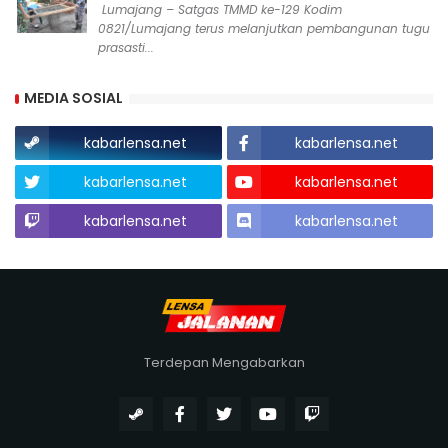
Lumajang – Satgas TMMD ke-129 Kodim
0821/Lumajang terus melanjutkan pembangunan tugu
prasasti...
MEDIA SOSIAL
kabarlensa.net
kabarlensa.net
kabarlensa.net
kabarlensa.net
kabarlensa.net
kabarlensa.net
Terdepan Mengabarkan