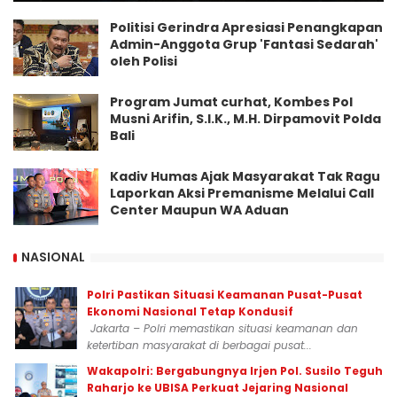
Politisi Gerindra Apresiasi Penangkapan
Admin-Anggota Grup 'Fantasi Sedarah'
oleh Polisi
Program Jumat curhat, Kombes Pol
Musni Arifin, S.I.K., M.H. Dirpamovit Polda
Bali
Kadiv Humas Ajak Masyarakat Tak Ragu
Laporkan Aksi Premanisme Melalui Call
Center Maupun WA Aduan
NASIONAL
Polri Pastikan Situasi Keamanan Pusat-Pusat
Ekonomi Nasional Tetap Kondusif
Jakarta – Polri memastikan situasi keamanan dan
ketertiban masyarakat di berbagai pusat...
Wakapolri: Bergabungnya Irjen Pol. Susilo Teguh
Raharjo ke UBISA Perkuat Jejaring Nasional