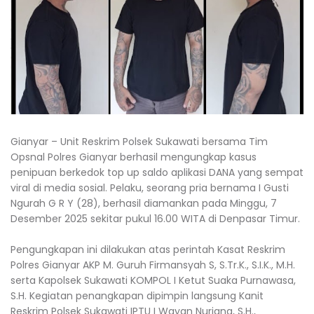
Gianyar – Unit Reskrim Polsek Sukawati bersama Tim
Opsnal Polres Gianyar berhasil mengungkap kasus
penipuan berkedok top up saldo aplikasi DANA yang sempat
viral di media sosial. Pelaku, seorang pria bernama I Gusti
Ngurah G R Y (28), berhasil diamankan pada Minggu, 7
Desember 2025 sekitar pukul 16.00 WITA di Denpasar Timur.
Pengungkapan ini dilakukan atas perintah Kasat Reskrim
Polres Gianyar AKP M. Guruh Firmansyah S, S.Tr.K., S.I.K., M.H.
serta Kapolsek Sukawati KOMPOL I Ketut Suaka Purnawasa,
S.H. Kegiatan penangkapan dipimpin langsung Kanit
Reskrim Polsek Sukawati IPTU I Wayan Nurjana, S.H.,