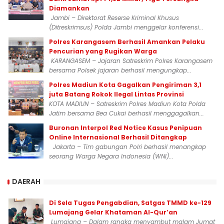
Diamankan
Jambi – Direktorat Reserse Kriminal Khusus
(Ditreskrimsus) Polda Jambi menggelar konferensi...
Polres Karangasem Berhasil Amankan Pelaku
Pencurian yang Rugikan Warga
KARANGASEM – Jajaran Satreskrim Polres Karangasem
bersama Polsek jajaran berhasil mengungkap...
Polres Madiun Kota Gagalkan Pengiriman 3,1
juta Batang Rokok Ilegal Lintas Provinsi
KOTA MADIUN – Satreskrim Polres Madiun Kota Polda
Jatim bersama Bea Cukai berhasil menggagalkan...
Buronan Interpol Red Notice Kasus Penipuan
Online Internasional Berhasil Ditangkap
Jakarta – Tim gabungan Polri berhasil menangkap
seorang Warga Negara Indonesia (WNI)...
DAERAH
Di Sela Tugas Pengabdian, Satgas TMMD ke-129
Lumajang Gelar Khataman Al-Qur’an
Lumajang – Dalam rangka menyambut malam Jumat