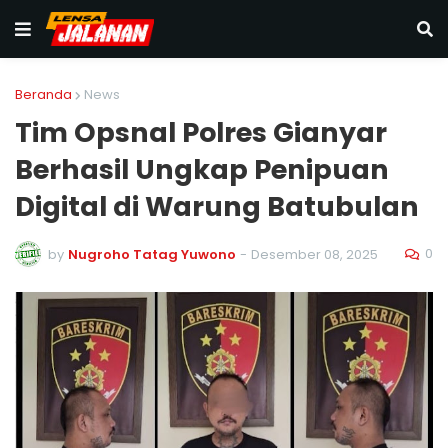
Beranda
News
Tim Opsnal Polres Gianyar
Berhasil Ungkap Penipuan
Digital di Warung Batubulan
0
by
Nugroho Tatag Yuwono
-
Desember 08, 2025