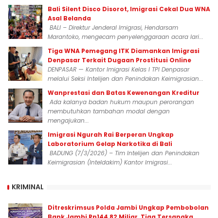
Bali Silent Disco Disorot, Imigrasi Cekal Dua WNA
Asal Belanda
BALI – Direktur Jenderal Imigrasi, Hendarsam
Marantoko, mengecam penyelenggaraan acara lari...
Tiga WNA Pemegang ITK Diamankan Imigrasi
Denpasar Terkait Dugaan Prostitusi Online
DENPASAR — Kantor Imigrasi Kelas I TPI Denpasar
melalui Seksi Intelijen dan Penindakan Keimigrasian...
Wanprestasi dan Batas Kewenangan Kreditur
Ada kalanya badan hukum maupun perorangan
membutuhkan tambahan modal dengan
mengajukan...
Imigrasi Ngurah Rai Berperan Ungkap
Laboratorium Gelap Narkotika di Bali
BADUNG (7/3/2026) – Tim Intelijen dan Penindakan
Keimigrasian (Inteldakim) Kantor Imigrasi...
KRIMINAL
Ditreskrimsus Polda Jambi Ungkap Pembobolan
Bank Jambi Rp144,82 Miliar, Tiga Tersangka