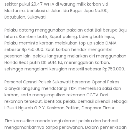
sekitar pukul 20.47 WITA di warung milik korban Siti
Mustanira, berlokasi di Jalan Ida Bagus Japa No.100,
Batubulan, Sukawati.
Pelaku datang menggunakan pakaian adat Bali berupa Baju
hitam, Kamben batik, Saput poleng, Udeng batik hijau,
Pelaku meminta korban melakukan top up saldo DANA
sebesar Rp750.000. Saat korban hendak mengambil
pesanan lain, pelaku langsung melarikan diri menggunakan
Honda Beat putih DK 5014 EJ, meninggalkan korban,
sehingga mengalami kerugian materiil sebesar Rp750.000.
Personel Opsnal Polsek Sukawati bersama Opsnal Polres
Gianyar langsung mendatangi TKP, memeriksa saksi dan
korban, serta mengumpulkan rekaman CCTV. Dari
rekaman tersebut, identitas pelaku berhasil dikenali sebagai
I Gusti Ngurah G R Y, Kesiman Petilan, Denpasar Timur.
Tim kemudian mendatangi alamat pelaku dan berhasil
mengamankannya tanpa perlawanan. Dalam pemeriksaan