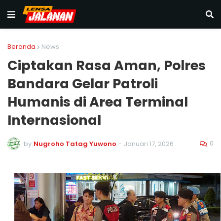
Beranda
News
Ciptakan Rasa Aman, Polres
Bandara Gelar Patroli
Humanis di Area Terminal
Internasional
0
by
Nugroho Tatag Yuwono
-
Januari 17, 2026