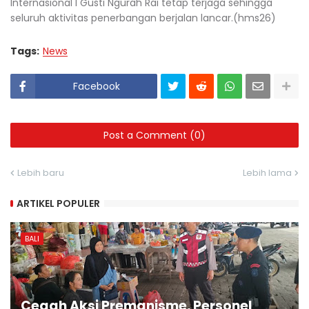
Internasional I Gusti Ngurah Rai tetap terjaga sehingga
seluruh aktivitas penerbangan berjalan lancar.(hms26)
Tags:
News
Facebook
Post a Comment (0)
Lebih baru
Lebih lama
ARTIKEL POPULER
BALI
Cegah Aksi Premanisme, Personel