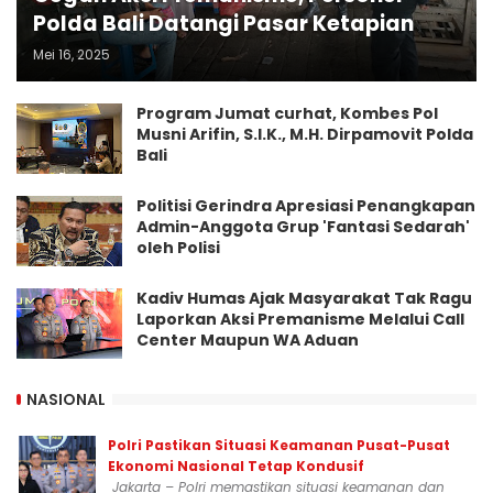
Polda Bali Datangi Pasar Ketapian
Mei 16, 2025
Program Jumat curhat, Kombes Pol
Musni Arifin, S.I.K., M.H. Dirpamovit Polda
Bali
Politisi Gerindra Apresiasi Penangkapan
Admin-Anggota Grup 'Fantasi Sedarah'
oleh Polisi
Kadiv Humas Ajak Masyarakat Tak Ragu
Laporkan Aksi Premanisme Melalui Call
Center Maupun WA Aduan
NASIONAL
Polri Pastikan Situasi Keamanan Pusat-Pusat
Ekonomi Nasional Tetap Kondusif
Jakarta – Polri memastikan situasi keamanan dan