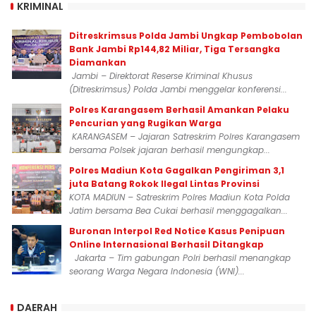
KRIMINAL
Ditreskrimsus Polda Jambi Ungkap Pembobolan
Bank Jambi Rp144,82 Miliar, Tiga Tersangka
Diamankan
Jambi – Direktorat Reserse Kriminal Khusus
(Ditreskrimsus) Polda Jambi menggelar konferensi...
Polres Karangasem Berhasil Amankan Pelaku
Pencurian yang Rugikan Warga
KARANGASEM – Jajaran Satreskrim Polres Karangasem
bersama Polsek jajaran berhasil mengungkap...
Polres Madiun Kota Gagalkan Pengiriman 3,1
juta Batang Rokok Ilegal Lintas Provinsi
KOTA MADIUN – Satreskrim Polres Madiun Kota Polda
Jatim bersama Bea Cukai berhasil menggagalkan...
Buronan Interpol Red Notice Kasus Penipuan
Online Internasional Berhasil Ditangkap
Jakarta – Tim gabungan Polri berhasil menangkap
seorang Warga Negara Indonesia (WNI)...
DAERAH