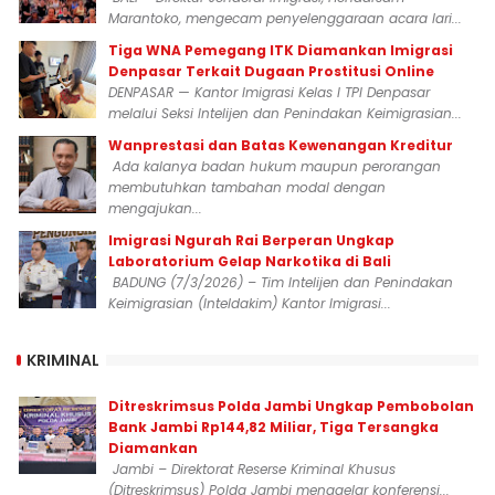
Marantoko, mengecam penyelenggaraan acara lari...
Tiga WNA Pemegang ITK Diamankan Imigrasi
Denpasar Terkait Dugaan Prostitusi Online
DENPASAR — Kantor Imigrasi Kelas I TPI Denpasar
melalui Seksi Intelijen dan Penindakan Keimigrasian...
Wanprestasi dan Batas Kewenangan Kreditur
Ada kalanya badan hukum maupun perorangan
membutuhkan tambahan modal dengan
mengajukan...
Imigrasi Ngurah Rai Berperan Ungkap
Laboratorium Gelap Narkotika di Bali
BADUNG (7/3/2026) – Tim Intelijen dan Penindakan
Keimigrasian (Inteldakim) Kantor Imigrasi...
KRIMINAL
Ditreskrimsus Polda Jambi Ungkap Pembobolan
Bank Jambi Rp144,82 Miliar, Tiga Tersangka
Diamankan
Jambi – Direktorat Reserse Kriminal Khusus
(Ditreskrimsus) Polda Jambi menggelar konferensi...