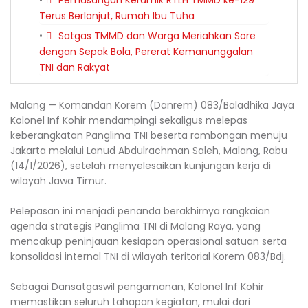
Pemasangan Keramik RTLH TMMD ke-129
Terus Berlanjut, Rumah Ibu Tuha
Satgas TMMD dan Warga Meriahkan Sore
dengan Sepak Bola, Pererat Kemanunggalan
TNI dan Rakyat
Malang — Komandan Korem (Danrem) 083/Baladhika Jaya
Kolonel Inf Kohir mendampingi sekaligus melepas
keberangkatan Panglima TNI beserta rombongan menuju
Jakarta melalui Lanud Abdulrachman Saleh, Malang, Rabu
(14/1/2026), setelah menyelesaikan kunjungan kerja di
wilayah Jawa Timur.
Pelepasan ini menjadi penanda berakhirnya rangkaian
agenda strategis Panglima TNI di Malang Raya, yang
mencakup peninjauan kesiapan operasional satuan serta
konsolidasi internal TNI di wilayah teritorial Korem 083/Bdj.
Sebagai Dansatgaswil pengamanan, Kolonel Inf Kohir
memastikan seluruh tahapan kegiatan, mulai dari