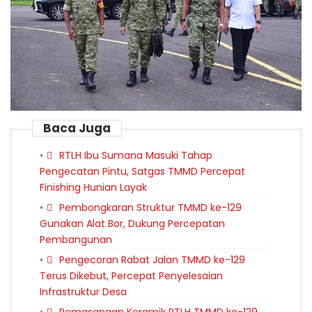
Baca Juga
RTLH Ibu Sumana Masuki Tahap
Pengecatan Pintu, Satgas TMMD Percepat
Finishing Hunian Layak
Pembongkaran Struktur TMMD ke-129
Gunakan Alat Bor, Dukung Percepatan
Pembangunan
Pengecoran Rabat Jalan TMMD ke-129
Terus Dikebut, Percepat Penyelesaian
Infrastruktur Desa