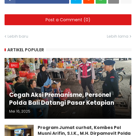
Post a Comment (0)
Lebih baru
Lebih lama
ARTIKEL POPULER
BALI
Cegah Aksi Premanisme, Personel
Polda Bali Datangi Pasar Ketapian
Mei 16, 2025
Program Jumat curhat, Kombes Pol
Musni Arifin, S.I.K., M.H. Dirpamovit Polda