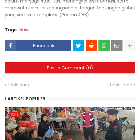
dalam menjaga stabilitas, menangkal disinformasi, serta
merawat nilai-nilai kebangsaan di tengah tantangan global
yang semakin kompleks. (Penrem083)
Tags:
News
Facebook
Post a Comment (0)
Lebih baru
Lebih lama
ARTIKEL POPULER
BALI