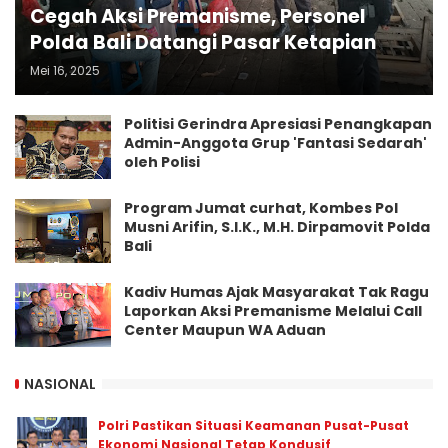
Cegah Aksi Premanisme, Personel
Polda Bali Datangi Pasar Ketapian
Mei 16, 2025
Politisi Gerindra Apresiasi Penangkapan
Admin-Anggota Grup 'Fantasi Sedarah'
oleh Polisi
Program Jumat curhat, Kombes Pol
Musni Arifin, S.I.K., M.H. Dirpamovit Polda
Bali
Kadiv Humas Ajak Masyarakat Tak Ragu
Laporkan Aksi Premanisme Melalui Call
Center Maupun WA Aduan
NASIONAL
Polri Pastikan Situasi Keamanan Pusat-Pusat
Ekonomi Nasional Tetap Kondusif