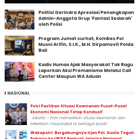
Politisi Gerindra Apresiasi Penangkapan
Admin-Anggota Grup 'Fantasi Sedarah'
oleh Polisi
Program Jumat curhat, Kombes Pol
Musni Arifin, S.I.K., M.H. Dirpamovit Polda
Bali
Kadiv Humas Ajak Masyarakat Tak Ragu
Laporkan Aksi Premanisme Melalui Call
Center Maupun WA Aduan
NASIONAL
Polri Pastikan Situasi Keamanan Pusat-Pusat
Ekonomi Nasional Tetap Kondusif
Jakarta – Polri memastikan situasi keamanan dan
ketertiban masyarakat di berbagai pusat...
Wakapolri: Bergabungnya Irjen Pol. Susilo Teguh
Raharjo ke UBISA Perkuat Jejaring Nasional