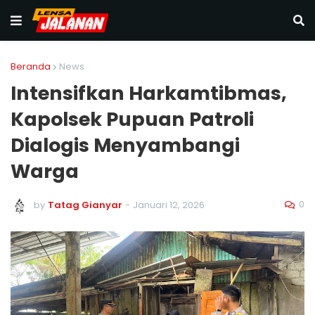
Beranda
News
Intensifkan Harkamtibmas,
Kapolsek Pupuan Patroli
Dialogis Menyambangi
Warga
0
by
Tatag Gianyar
-
Januari 12, 2026