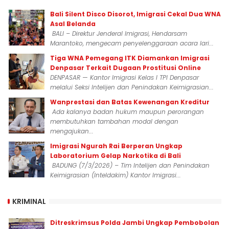
Bali Silent Disco Disorot, Imigrasi Cekal Dua WNA
Asal Belanda
BALI – Direktur Jenderal Imigrasi, Hendarsam
Marantoko, mengecam penyelenggaraan acara lari...
Tiga WNA Pemegang ITK Diamankan Imigrasi
Denpasar Terkait Dugaan Prostitusi Online
DENPASAR — Kantor Imigrasi Kelas I TPI Denpasar
melalui Seksi Intelijen dan Penindakan Keimigrasian...
Wanprestasi dan Batas Kewenangan Kreditur
Ada kalanya badan hukum maupun perorangan
membutuhkan tambahan modal dengan
mengajukan...
Imigrasi Ngurah Rai Berperan Ungkap
Laboratorium Gelap Narkotika di Bali
BADUNG (7/3/2026) – Tim Intelijen dan Penindakan
Keimigrasian (Inteldakim) Kantor Imigrasi...
KRIMINAL
Ditreskrimsus Polda Jambi Ungkap Pembobolan