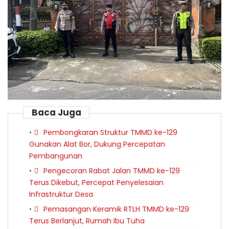
Baca Juga
Pembongkaran Struktur TMMD ke-129
Gunakan Alat Bor, Dukung Percepatan
Pembangunan
Pengecoran Rabat Jalan TMMD ke-129
Terus Dikebut, Percepat Penyelesaian
Infrastruktur Desa
Pemasangan Keramik RTLH TMMD ke-129
Terus Berlanjut, Rumah Ibu Tuha