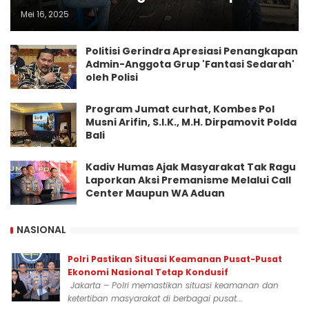
Mei 16, 2025
Politisi Gerindra Apresiasi Penangkapan
Admin-Anggota Grup 'Fantasi Sedarah'
oleh Polisi
Program Jumat curhat, Kombes Pol
Musni Arifin, S.I.K., M.H. Dirpamovit Polda
Bali
Kadiv Humas Ajak Masyarakat Tak Ragu
Laporkan Aksi Premanisme Melalui Call
Center Maupun WA Aduan
NASIONAL
Polri Pastikan Situasi Keamanan Pusat-Pusat
Ekonomi Nasional Tetap Kondusif
Jakarta – Polri memastikan situasi keamanan dan
ketertiban masyarakat di berbagai pusat...