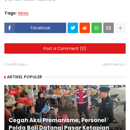
Tags:
News
Facebook
Post a Comment (0)
Lebih baru
Lebih lama
ARTIKEL POPULER
BALI
Cegah Aksi Premanisme, Personel
Polda Bali Datangi Pasar Ketapian