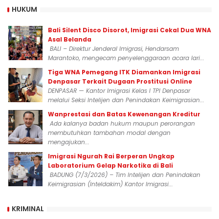
HUKUM
Bali Silent Disco Disorot, Imigrasi Cekal Dua WNA
Asal Belanda
BALI – Direktur Jenderal Imigrasi, Hendarsam
Marantoko, mengecam penyelenggaraan acara lari...
Tiga WNA Pemegang ITK Diamankan Imigrasi
Denpasar Terkait Dugaan Prostitusi Online
DENPASAR — Kantor Imigrasi Kelas I TPI Denpasar
melalui Seksi Intelijen dan Penindakan Keimigrasian...
Wanprestasi dan Batas Kewenangan Kreditur
Ada kalanya badan hukum maupun perorangan
membutuhkan tambahan modal dengan
mengajukan...
Imigrasi Ngurah Rai Berperan Ungkap
Laboratorium Gelap Narkotika di Bali
BADUNG (7/3/2026) – Tim Intelijen dan Penindakan
Keimigrasian (Inteldakim) Kantor Imigrasi...
KRIMINAL