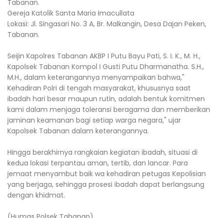
Tabanan.
​Gereja Katolik Santa Maria Imacullata
​Lokasi: Jl. Singasari No. 3 A, Br. Malkangin, Desa Dajan Peken,
Tabanan.
Seijin Kapolres Tabanan AKBP I Putu Bayu Pati, S. I. K., M. H.,
Kapolsek Tabanan Kompol I Gusti Putu Dharmanatha. S.H.,
M.H., dalam keterangannya menyampaikan bahwa,"
​Kehadiran Polri di tengah masyarakat, khususnya saat
ibadah hari besar maupun rutin, adalah bentuk komitmen
kami dalam menjaga toleransi beragama dan memberikan
jaminan keamanan bagi setiap warga negara," ujar
Kapolsek Tabanan dalam keterangannya.
​Hingga berakhirnya rangkaian kegiatan ibadah, situasi di
kedua lokasi terpantau aman, tertib, dan lancar. Para
jemaat menyambut baik wa kehadiran petugas Kepolisian
yang berjaga, sehingga prosesi ibadah dapat berlangsung
dengan khidmat.
(Humas Polsek Tabanan)