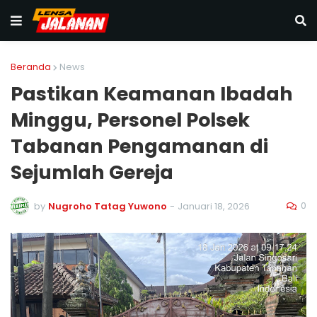
Beranda
News
Pastikan Keamanan Ibadah
Minggu, Personel Polsek
Tabanan Pengamanan di
Sejumlah Gereja
0
by
Nugroho Tatag Yuwono
-
Januari 18, 2026