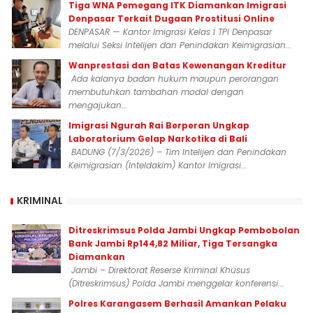
Tiga WNA Pemegang ITK Diamankan Imigrasi
Denpasar Terkait Dugaan Prostitusi Online
DENPASAR — Kantor Imigrasi Kelas I TPI Denpasar
melalui Seksi Intelijen dan Penindakan Keimigrasian...
Wanprestasi dan Batas Kewenangan Kreditur
Ada kalanya badan hukum maupun perorangan
membutuhkan tambahan modal dengan
mengajukan...
Imigrasi Ngurah Rai Berperan Ungkap
Laboratorium Gelap Narkotika di Bali
BADUNG (7/3/2026) – Tim Intelijen dan Penindakan
Keimigrasian (Inteldakim) Kantor Imigrasi...
KRIMINAL
Ditreskrimsus Polda Jambi Ungkap Pembobolan
Bank Jambi Rp144,82 Miliar, Tiga Tersangka
Diamankan
Jambi – Direktorat Reserse Kriminal Khusus
(Ditreskrimsus) Polda Jambi menggelar konferensi...
Polres Karangasem Berhasil Amankan Pelaku