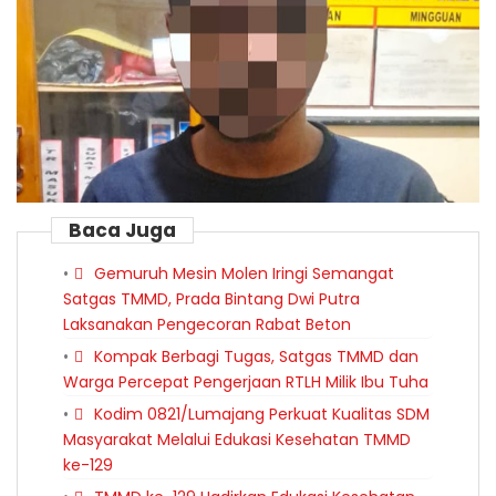
Baca Juga
Gemuruh Mesin Molen Iringi Semangat
Satgas TMMD, Prada Bintang Dwi Putra
Laksanakan Pengecoran Rabat Beton
Kompak Berbagi Tugas, Satgas TMMD dan
Warga Percepat Pengerjaan RTLH Milik Ibu Tuha
Kodim 0821/Lumajang Perkuat Kualitas SDM
Masyarakat Melalui Edukasi Kesehatan TMMD
ke-129