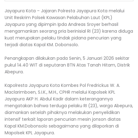
Jayapura Kota – Jajaran Polresta Jayapura Kota melalui
Unit Reskrim Polsek Kawasan Pelabuhan Laut (KPL)
Jayapura yang dipimpin Ipda Andreas Sroyer berhasil
mengamankan seorang pria berinisial RI (23) karena diduga
kuat merupakan pelaku tindak pidana pencurian yang
terjadi diatas Kapal KM. Dobonsolo.
‎Penangkapan dilakukan pada Senin, 5 Januari 2026 sekitar
pukul 14.40 WIT di seputaran BTN Atas Tanah Hitam, Distrik
Abepura.
‎Kapolresta Jayapura Kota Kombes Pol Fredrickus W. A.
Maclarimboen, S.I.K., M.H., CPHR melalui Kapolsek KPL
Jayapura AKP H. Abdul Kadir dalam keterangannya
mengatakan bahwa terduga pelaku RI (23), warga Abepura,
diamankan setelah pihaknya melakukan penyelidikan
intensif terkait laporan pencurian mesin jonson diatas
Kapal KM.Dobonsolo sebagaimana yang dilaporkan di
Mapolsek KPL Jayapura.