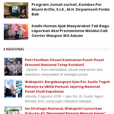
Program Jumat curhat, Kombes Pol
Musni Arifin, S.I.K., M.H. Dirpamovit Polda
Bali
Kadiv Humas Ajak Masyarakat Tak Ragu
Laporkan Aksi Premanisme Melalui Call
Center Maupun WA Aduan
NASIONAL
Polri Pastikan Situasi Keamanan Pusat-Pusat
Ekonomi Nasional Tetap Kondusif
Jakarta – Polri memastikan situasi keamanan dan
ketertiban masyarakat di berbagai pusat...
Wakapolri: Bergabungnya Irjen Pol. Susilo Teguh
Raharjo ke UBISA Perkuat Jejaring Nasional
Pusat Studi Kepolisian
Jakarta, 3 Agustus 2026 – Irjen Pol. Dr. Susilo Teguh
Raharjo, M.Si., yang juga menjabat sebagai...
Isu Strategis Nasional, Wakapolri Luncurkan
Buku ke-42 “Mengawal Pangan Menuai Aman”