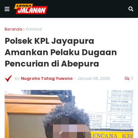
Beranda
Kriminal
‎Polsek KPL Jayapura
Amankan Pelaku Dugaan
Pencurian di Abepura ‎
0
by
Nugroho Tatag Yuwono
-
Januari 06, 2026