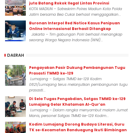
juta Batang Rokok Ilegal Lintas Provinsi
KOTA MADIUN – Satreskrim Polres Madiun Kota Polda
Jatim bersama Bea Cukai berhasil menggagalkan...
Buronan Interpol Red Notice Kasus Penipuan
Online Internasional Berhasil Ditangkap
Jakarta – Tim gabungan Polri berhasil menangkap
seorang Warga Negara Indonesia (WNI)...
DAERAH
Pengayakan Pasir Dukung Pembangunan Tugu
Prasasti TMMD ke-129
Lumajang – Satgas TMMD ke-129 Kodim
0821/Lumajang terus melanjutkan pembangunan tugu
prasasti...
Di Sela Tugas Pengabdian, Satgas TMMD ke-129
Lumajang Gelar Khataman Al-Qur’an
Lumajang – Dalam rangka menyambut malam Jumat
Manis, personel Satgas TMMD ke-129 Kodim...
Kodim Lumajang Dorong Budaya Literasi, Guru
TK se-Kecamatan Randuagung Ikuti Bimbingan