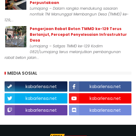
Perpustakaan
Lumajang – Dalam rangka mendukung sasaran
nonfisik TNI Manunggal Membangun Desa (TMMD) ke-
129,...
Pengerjaan Rabat Beton TMMD ke-129 Terus
Berlanjut, Percepat Penyelesaian Infrastruktur
Desa
Lumajang – Satgas TMMD ke-129 Kodim
0821/Lumajang terus melanjutkan pembangunan
rabat beton jalan...
MEDIA SOSIAL
kabarlensa.net
kabarlensa.net
kabarlensa.net
kabarlensa.net
kabarlensa.net
kabarlensa.net