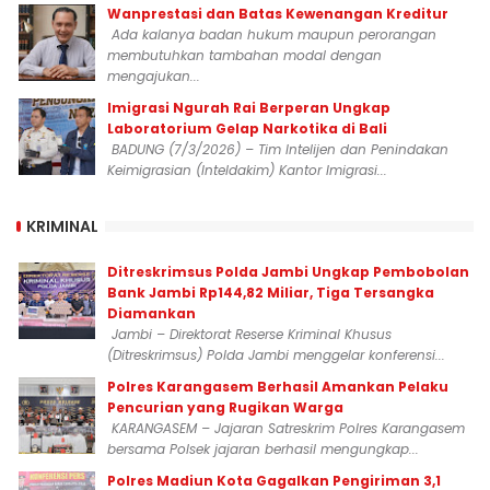
Wanprestasi dan Batas Kewenangan Kreditur
Ada kalanya badan hukum maupun perorangan
membutuhkan tambahan modal dengan
mengajukan...
Imigrasi Ngurah Rai Berperan Ungkap
Laboratorium Gelap Narkotika di Bali
BADUNG (7/3/2026) – Tim Intelijen dan Penindakan
Keimigrasian (Inteldakim) Kantor Imigrasi...
KRIMINAL
Ditreskrimsus Polda Jambi Ungkap Pembobolan
Bank Jambi Rp144,82 Miliar, Tiga Tersangka
Diamankan
Jambi – Direktorat Reserse Kriminal Khusus
(Ditreskrimsus) Polda Jambi menggelar konferensi...
Polres Karangasem Berhasil Amankan Pelaku
Pencurian yang Rugikan Warga
KARANGASEM – Jajaran Satreskrim Polres Karangasem
bersama Polsek jajaran berhasil mengungkap...
Polres Madiun Kota Gagalkan Pengiriman 3,1