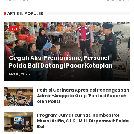
Lebih baru
Lebih lama
ARTIKEL POPULER
BALI
Cegah Aksi Premanisme, Personel
Polda Bali Datangi Pasar Ketapian
Mei 16, 2025
Politisi Gerindra Apresiasi Penangkapan
Admin-Anggota Grup 'Fantasi Sedarah'
oleh Polisi
Program Jumat curhat, Kombes Pol
Musni Arifin, S.I.K., M.H. Dirpamovit Polda
Bali