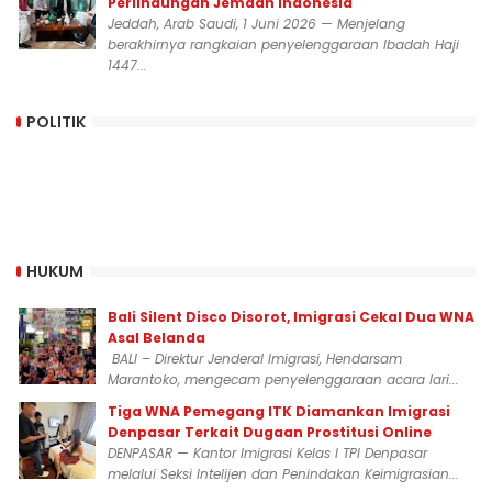
Perlindungan Jemaah Indonesia
Jeddah, Arab Saudi, 1 Juni 2026 — Menjelang
berakhirnya rangkaian penyelenggaraan Ibadah Haji
1447...
POLITIK
HUKUM
Bali Silent Disco Disorot, Imigrasi Cekal Dua WNA
Asal Belanda
BALI – Direktur Jenderal Imigrasi, Hendarsam
Marantoko, mengecam penyelenggaraan acara lari...
Tiga WNA Pemegang ITK Diamankan Imigrasi
Denpasar Terkait Dugaan Prostitusi Online
DENPASAR — Kantor Imigrasi Kelas I TPI Denpasar
melalui Seksi Intelijen dan Penindakan Keimigrasian...