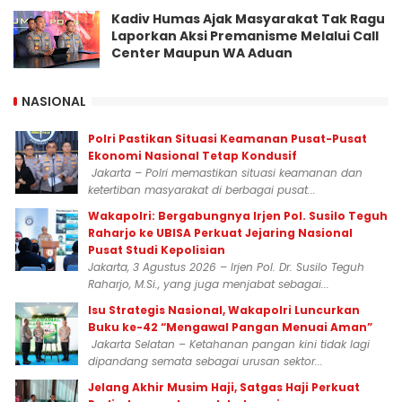
Kadiv Humas Ajak Masyarakat Tak Ragu
Laporkan Aksi Premanisme Melalui Call
Center Maupun WA Aduan
NASIONAL
Polri Pastikan Situasi Keamanan Pusat-Pusat
Ekonomi Nasional Tetap Kondusif
Jakarta – Polri memastikan situasi keamanan dan
ketertiban masyarakat di berbagai pusat...
Wakapolri: Bergabungnya Irjen Pol. Susilo Teguh
Raharjo ke UBISA Perkuat Jejaring Nasional
Pusat Studi Kepolisian
Jakarta, 3 Agustus 2026 – Irjen Pol. Dr. Susilo Teguh
Raharjo, M.Si., yang juga menjabat sebagai...
Isu Strategis Nasional, Wakapolri Luncurkan
Buku ke-42 “Mengawal Pangan Menuai Aman”
Jakarta Selatan – Ketahanan pangan kini tidak lagi
dipandang semata sebagai urusan sektor...
Jelang Akhir Musim Haji, Satgas Haji Perkuat