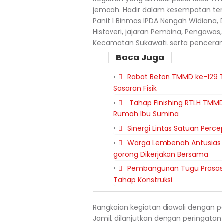
jemaah. Hadir dalam kesempatan ters
Panit 1 Binmas IPDA Nengah Widiana,
Histoveri, jajaran Pembina, Pengawa
Kecamatan Sukawati, serta penceram
Baca Juga
Rabat Beton TMMD ke-129 T
Sasaran Fisik
Tahap Finishing RTLH TMMD
Rumah Ibu Sumina
Sinergi Lintas Satuan Per
Warga Lembenah Antusias
gorong Dikerjakan Bersama
Pembangunan Tugu Prasasti
Tahap Konstruksi
Rangkaian kegiatan diawali dengan p
Jamil, dilanjutkan dengan peringat