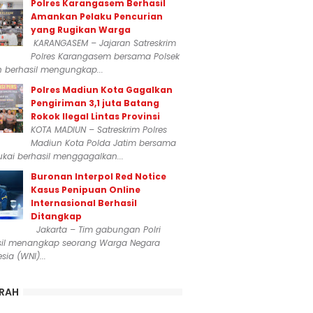
Polres Karangasem Berhasil
Amankan Pelaku Pencurian
yang Rugikan Warga
KARANGASEM – Jajaran Satreskrim
Polres Karangasem bersama Polsek
n berhasil mengungkap...
Polres Madiun Kota Gagalkan
Pengiriman 3,1 juta Batang
Rokok Ilegal Lintas Provinsi
KOTA MADIUN – Satreskrim Polres
Madiun Kota Polda Jatim bersama
kai berhasil menggagalkan...
Buronan Interpol Red Notice
Kasus Penipuan Online
Internasional Berhasil
Ditangkap
Jakarta – Tim gabungan Polri
sil menangkap seorang Warga Negara
sia (WNI)...
RAH