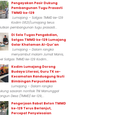
Pengayakan Pasir Dukung
Pembangunan Tugu Prasasti
TMMD ke-129
Lumajang – Satgas TMMD ke-129
Kodim 0821/Lumajang terus
jutkan pembangunan tugu prasasti...
Di Sela Tugas Pengabdian,
Satgas TMMD ke-129 Lumajang
Gelar Khataman Al-Qur’an
Lumajang – Dalam rangka
menyambut malam Jumat Manis,
el Satgas TMMD ke-129 Kodim...
Kodim Lumajang Dorong
Budaya Literasi, Guru TK se-
Kecamatan Randuagung Ikuti
Bimbingan Perpustakaan
Lumajang – Dalam rangka
kung sasaran nonfisik TNI Manunggal
ngun Desa (TMMD) ke-129,...
Pengerjaan Rabat Beton TMMD
ke-129 Terus Berlanjut,
Percepat Penyelesaian