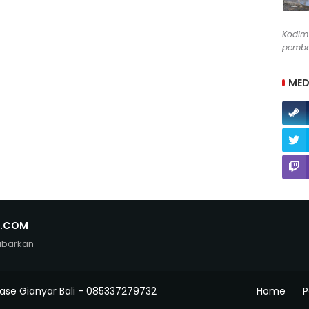
Kodim
pemba
MED
N.COM
abarkan
ase Gianyar Bali - 085337279732
Home
P