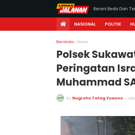
Berani Beda Dan T
NASIONAL
POLITIK
H
Beranda
News
Polsek Sukawa
Peringatan Isra
Muhammad SAW
by
Nugroho Tatag Yuwono
-
Jan