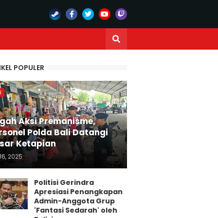
IKEL POPULER
I
gah Aksi Premanisme,
rsonel Polda Bali Datangi
sar Ketapian
16, 2025
Politisi Gerindra
Apresiasi Penangkapan
Admin-Anggota Grup
'Fantasi Sedarah' oleh