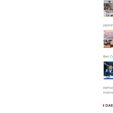
jajara
Bea Cu
berha
Indone
DAE