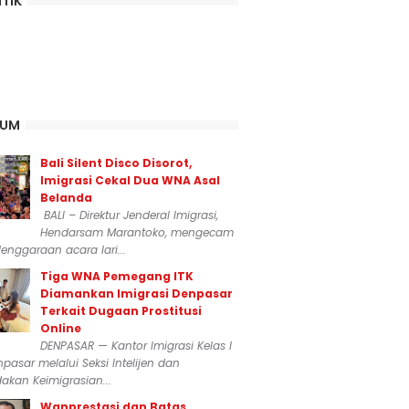
ITIK
KUM
Bali Silent Disco Disorot,
Imigrasi Cekal Dua WNA Asal
Belanda
BALI – Direktur Jenderal Imigrasi,
Hendarsam Marantoko, mengecam
enggaraan acara lari...
Tiga WNA Pemegang ITK
Diamankan Imigrasi Denpasar
Terkait Dugaan Prostitusi
Online
DENPASAR — Kantor Imigrasi Kelas I
npasar melalui Seksi Intelijen dan
akan Keimigrasian...
Wanprestasi dan Batas