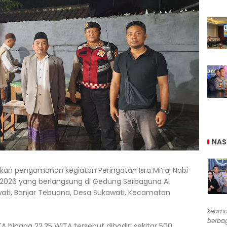
NAS
kan pengamanan kegiatan Peringatan Isra Mi’raj Nabi
026 yang berlangsung di Gedung Serbaguna Al
awati, Banjar Tebuana, Desa Sukawati, Kecamatan
keama
berbag
A hingga 22.25 WITA tersebut dihadiri sekitar 500