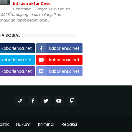
Infrastruktur Desa
Lumajang – Satgas TMMD ke-129
 0821/Lumajang terus melanjutkan
ngunan rabat beton jalan...
IA SOSIAL
kabarlensa.net
kabarlensa.net
kabarlensa.net
kabarlensa.net
kabarlensa.net
kabarlensa.net
olitik
Hukum
Kriminal
Redaksi