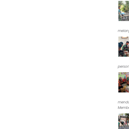
melan
person
mendu
Memba