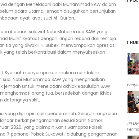
POL
Taqwa dengan Meneladani Nabi Muhammad SAW dalam
.” Sebelum acara utama, jemaah disuguhkan pertunjukan
bacaan ayat-ayat suci Al-Qur’an.
aat pembacaan salawat Nabi Muhammad SAW yang
hmad Munif Syafaat dengan iringan rebana dari remaja
HU
anitia yang diwakili H. Subeki menyampaikan apresiasi
ak yang telah berkontribusi dalam menyukseskan
Munif Syafaat menyampaikan makna mendalam
lanan suci Nabi Muhammad SAW yang menghasilkan
penyel
jak jemaah untuk meneladani akhlak Rasulullah SAW
i menghormati orang tua, bersedekah dengan ikhlas,
 datangnya sakit.
a yang dipimpin oleh penceramah. Seluruh rangkaian
 lancar berkat pengamanan sesuai Sprin Nomor:
TPI De
anuari 2026, yang dipimpin Kanit Samapta Polsek
Penind
a 7 personel Polsek Sukawati, didukung pengamanan