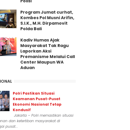
Polisi
Program Jumat curhat,
Kombes Pol Musni Arifin,
S.I.K., M.H. Dirpamovit
Polda Bali
Kadiv Humas Ajak
Masyarakat Tak Ragu
Laporkan Aksi
Premanisme Melalui Call
Center Maupun WA
Aduan
IONAL
Polri Pastikan Situasi
Keamanan Pusat-Pusat
Ekonomi Nasional Tetap
Kondusif
Jakarta – Polri memastikan situasi
nan dan ketertiban masyarakat di
ai pusat...