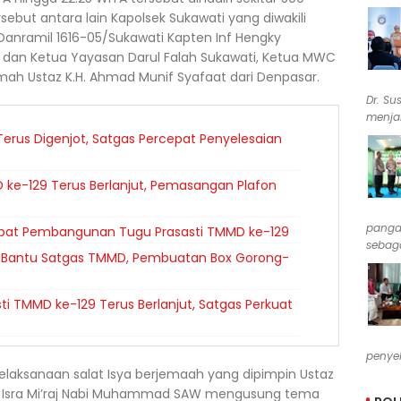
ebut antara lain Kapolsek Sukawati yang diwakili
 Danramil 1616-05/Sukawati Kapten Inf Hengky
s, dan Ketua Yayasan Darul Falah Sukawati, Ketua MWC
ah Ustaz K.H. Ahmad Munif Syafaat dari Denpasar.
Dr. Su
menjab
erus Digenjot, Satgas Percepat Penyelesaian
 ke-129 Terus Berlanjut, Pemasangan Plafon
pangan
cepat Pembangunan Tugu Prasasti TMMD ke-129
sebaga
 Bantu Satgas TMMD, Pembuatan Box Gorong-
 TMMD ke-129 Terus Berlanjut, Satgas Perkuat
penyel
elaksanaan salat Isya berjemaah yang dipimpin Ustaz
an Isra Mi’raj Nabi Muhammad SAW mengusung tema