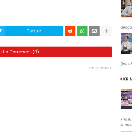
denga
Twitter
ost a Comment (0)
(Intel
Lebih lama
KRI
Khusus
konfere