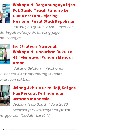
Wakapolri: Bergabungnya Irjen
Pol. Susilo Teguh Raharjo ke
UBISA Perkuat Jejaring
Nasional Pusat Studi Kepolisian
Jakarta, 3 Agustus 2026 – Irjen Pol.
silo Teguh Raharjo, M.Si., yang juga
at sebagai...
Isu Strategis Nasional,
Wakapolri Luncurkan Buku ke-
42 “Mengawal Pangan Menuai
Aman”
Jakarta Selatan – Ketahanan
 kini tidak lagi dipandang semata
i urusan sektor...
Jelang Akhir Musim Haji, Satgas
Haji Perkuat Perlindungan
Jemaah Indonesia
Jeddah, Arab Saudi, 1 Juni 2026 —
Menjelang berakhirnya rangkaian
enggaraan Ibadah Haji 1447...