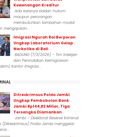
Kewenangan Kreditur
Ada kalanya badan hukum
maupun perorangan
membutuhkan tambahan modal
n mengajukan...
Imigrasi Ngurah Rai Berperan
Ungkap Laboratorium Gelap
Narkotika di Bali
BADUNG (7/3/2026) – Tim Intelijen
dan Penindakan Keimigrasian
dakim) Kantor Imigrasi...
MINAL
Ditreskrimsus Polda Jambi
Ungkap Pembobolan Bank
Jambi Rp144,82 Miliar, Tiga
Tersangka Diamankan
Jambi – Direktorat Reserse Kriminal
 (Ditreskrimsus) Polda Jambi menggelar
nsi...