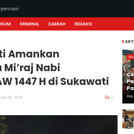
erpercaya
UKUM
KRIMINAL
DAERAH
REDAKSI
ART
ti Amankan
BAL
 Mi’raj Nabi
Ce
 1447 H di Sukawati
Pe
Pa
Mei 
0
uari 18, 2026