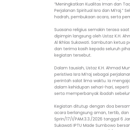
“Meningkatkan Kualitas Iman dan 
Perjalanan Spiritual Isra dan Mi’raj
hadrah, pembukaan acara, serta pem
Suasana religius semakin terasa s
dipimpin langsung oleh Ustaz K.H. A
Al Ikhlas Sukawati. Sambutan ketua p
dan terima kasih kepada seluruh pih
kegiatan tersebut.
Dalam tausiah, Ustaz K.H. Ahmad 
peristiwa Isra Mi’raj sebagai perja
perintah salat lima waktu. Ia menga
dalam kehidupan sehari-hari, sepert
serta memperbanyak ibadah sebelum
Kegiatan ditutup dengan doa bersam
acara berlangsung aman, tertib, dan
Sprin/17/I/PAM.3.3./2026 tanggal 6 J
Sukawati IPTU Made Sumbowo bersam