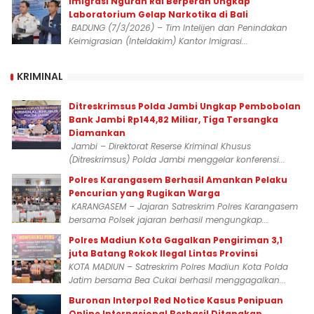
Imigrasi Ngurah Rai Berperan Ungkap
Laboratorium Gelap Narkotika di Bali
BADUNG (7/3/2026) – Tim Intelijen dan Penindakan
Keimigrasian (Inteldakim) Kantor Imigrasi...
KRIMINAL
Ditreskrimsus Polda Jambi Ungkap Pembobolan
Bank Jambi Rp144,82 Miliar, Tiga Tersangka
Diamankan
Jambi – Direktorat Reserse Kriminal Khusus
(Ditreskrimsus) Polda Jambi menggelar konferensi...
Polres Karangasem Berhasil Amankan Pelaku
Pencurian yang Rugikan Warga
KARANGASEM – Jajaran Satreskrim Polres Karangasem
bersama Polsek jajaran berhasil mengungkap...
Polres Madiun Kota Gagalkan Pengiriman 3,1
juta Batang Rokok Ilegal Lintas Provinsi
KOTA MADIUN – Satreskrim Polres Madiun Kota Polda
Jatim bersama Bea Cukai berhasil menggagalkan...
Buronan Interpol Red Notice Kasus Penipuan
Online Internasional Berhasil Ditangkap