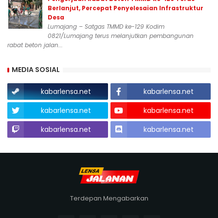
Berlanjut, Percepat Penyelesaian Infrastruktur
Desa
Lumajang – Satgas TMMD ke-129 Kodim
0821/Lumajang terus melanjutkan pembangunan
rabat beton jalan...
MEDIA SOSIAL
kabarlensa.net
kabarlensa.net
kabarlensa.net
kabarlensa.net
kabarlensa.net
kabarlensa.net
Terdepan Mengabarkan