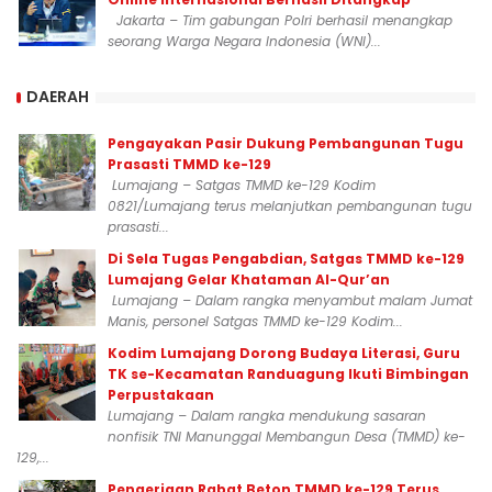
Jakarta – Tim gabungan Polri berhasil menangkap
seorang Warga Negara Indonesia (WNI)...
DAERAH
Pengayakan Pasir Dukung Pembangunan Tugu
Prasasti TMMD ke-129
Lumajang – Satgas TMMD ke-129 Kodim
0821/Lumajang terus melanjutkan pembangunan tugu
prasasti...
Di Sela Tugas Pengabdian, Satgas TMMD ke-129
Lumajang Gelar Khataman Al-Qur’an
Lumajang – Dalam rangka menyambut malam Jumat
Manis, personel Satgas TMMD ke-129 Kodim...
Kodim Lumajang Dorong Budaya Literasi, Guru
TK se-Kecamatan Randuagung Ikuti Bimbingan
Perpustakaan
Lumajang – Dalam rangka mendukung sasaran
nonfisik TNI Manunggal Membangun Desa (TMMD) ke-
129,...
Pengerjaan Rabat Beton TMMD ke-129 Terus