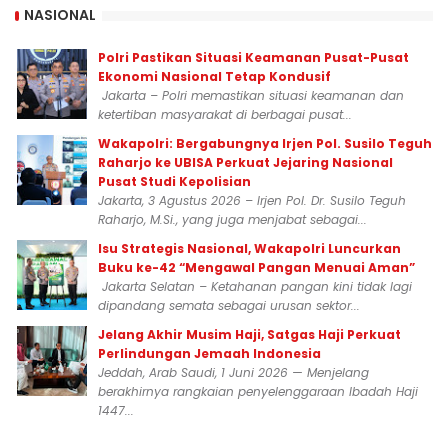
NASIONAL
Polri Pastikan Situasi Keamanan Pusat-Pusat
Ekonomi Nasional Tetap Kondusif
Jakarta – Polri memastikan situasi keamanan dan
ketertiban masyarakat di berbagai pusat...
Wakapolri: Bergabungnya Irjen Pol. Susilo Teguh
Raharjo ke UBISA Perkuat Jejaring Nasional
Pusat Studi Kepolisian
Jakarta, 3 Agustus 2026 – Irjen Pol. Dr. Susilo Teguh
Raharjo, M.Si., yang juga menjabat sebagai...
Isu Strategis Nasional, Wakapolri Luncurkan
Buku ke-42 “Mengawal Pangan Menuai Aman”
Jakarta Selatan – Ketahanan pangan kini tidak lagi
dipandang semata sebagai urusan sektor...
Jelang Akhir Musim Haji, Satgas Haji Perkuat
Perlindungan Jemaah Indonesia
Jeddah, Arab Saudi, 1 Juni 2026 — Menjelang
berakhirnya rangkaian penyelenggaraan Ibadah Haji
1447...