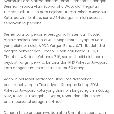
Syamsun Faza Matma dengan tema “Berbahagia dengan
Beriman kepada Allah Subhanahu Wata’ala”. Kegiatan
tersebut diikuti oleh para Pejabat Utama Polresta Jayapura
Kota, perwira, bintara, serta ASN dengan jumlah peserta
sebanyak 65 personel.
Sementara itu, personel beragama Kristen dan Katolik
melaksanakan ibadah di Aula Mapolresta Jayapura Kota
yang dipimpin oleh AIPDA Yorgen Bonay, S.Th. Ibadah diisi
dengan pembacaan Firman Tuhan dari Roma 8:1–8, 1
Timotius 4:8, dan 1 Yohanes 2:16, serta dihadiri oleh para
pejabat fungsi, perwira, bintara, dan PNS Polresta Jayapura
Kota dengan jumlah peserta sekitar 60 orang.
Adapun personel beragama Hindu melaksanakan
persembahyangan Trisandya di Ruangan Kabag SDM
Polresta Jayapura Kota yang dipimpin langsung oleh Kabag
SDM, KOMPOL I Nengah S. Gapar, S.Sos., dan diikuti oleh
enam personel beragama Hindu.
Dengan terselenggaranya kegiatan Binrohtal secara rutin