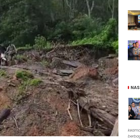
NAS
keama
berbag