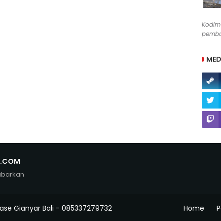
Kodim
pemba
MED
N.COM
abarkan
ase Gianyar Bali - 085337279732
Home
P