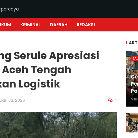
erpercaya
UKUM
KRIMINAL
DAERAH
REDAKSI
ART
 Serule Apresiasi
BAL
s Aceh Tengah
Ce
an Logistik
Pe
Pa
Mei 
0
uari 02, 2026