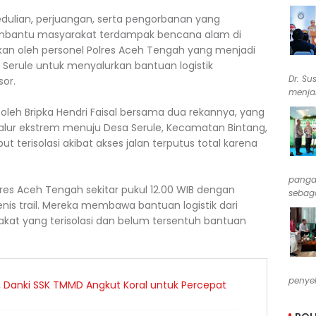
edulian, perjuangan, serta pengorbanan yang
embantu masyarakat terdampak bencana alam di
kkan oleh personel Polres Aceh Tengah yang menjadi
rule untuk menyalurkan bantuan logistik
Dr. Su
or.
menjab
oleh Bripka Hendri Faisal bersama dua rekannya, yang
lur ekstrem menuju Desa Serule, Kecamatan Bintang,
 terisolasi akibat akses jalan terputus total karena
pangan
res Aceh Tengah sekitar pukul 12.00 WIB dengan
sebaga
is trail. Mereka membawa bantuan logistik dari
kat yang terisolasi dan belum tersentuh bantuan
penyel
 Danki SSK TMMD Angkut Koral untuk Percepat