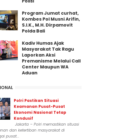
Polisi
Program Jumat curhat,
Kombes Pol Musni Arifin,
S.I.K., M.H. Dirpamovit
Polda Bali
Kadiv Humas Ajak
Masyarakat Tak Ragu
Laporkan Aksi
Premanisme Melalui Call
Center Maupun WA
Aduan
IONAL
Polri Pastikan Situasi
Keamanan Pusat-Pusat
Ekonomi Nasional Tetap
Kondusif
Jakarta – Polri memastikan situasi
nan dan ketertiban masyarakat di
ai pusat...