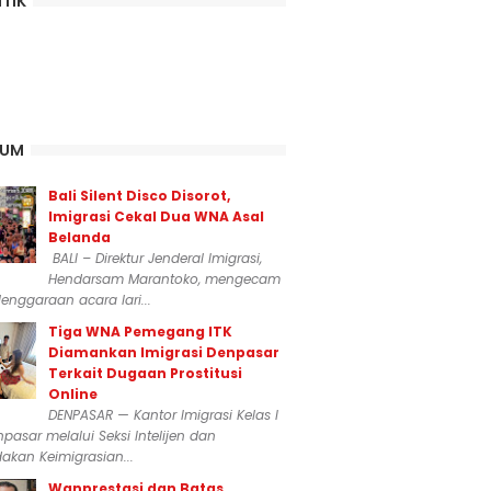
ITIK
KUM
Bali Silent Disco Disorot,
Imigrasi Cekal Dua WNA Asal
Belanda
BALI – Direktur Jenderal Imigrasi,
Hendarsam Marantoko, mengecam
enggaraan acara lari...
Tiga WNA Pemegang ITK
Diamankan Imigrasi Denpasar
Terkait Dugaan Prostitusi
Online
DENPASAR — Kantor Imigrasi Kelas I
npasar melalui Seksi Intelijen dan
akan Keimigrasian...
Wanprestasi dan Batas