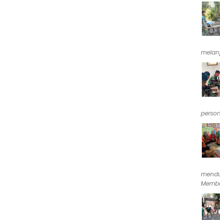
melan
person
mendu
Memba