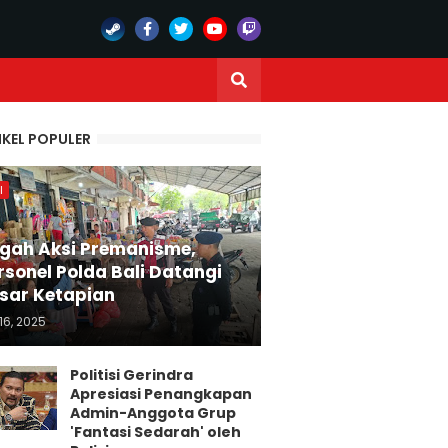
IKEL POPULER
I
gah Aksi Premanisme,
rsonel Polda Bali Datangi
sar Ketapian
16, 2025
Politisi Gerindra
Apresiasi Penangkapan
Admin-Anggota Grup
'Fantasi Sedarah' oleh