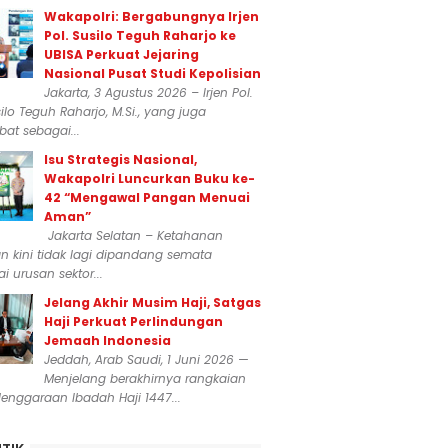
Wakapolri: Bergabungnya Irjen
Pol. Susilo Teguh Raharjo ke
UBISA Perkuat Jejaring
Nasional Pusat Studi Kepolisian
Jakarta, 3 Agustus 2026 – Irjen Pol.
silo Teguh Raharjo, M.Si., yang juga
at sebagai...
Isu Strategis Nasional,
Wakapolri Luncurkan Buku ke-
42 “Mengawal Pangan Menuai
Aman”
Jakarta Selatan – Ketahanan
 kini tidak lagi dipandang semata
i urusan sektor...
Jelang Akhir Musim Haji, Satgas
Haji Perkuat Perlindungan
Jemaah Indonesia
Jeddah, Arab Saudi, 1 Juni 2026 —
Menjelang berakhirnya rangkaian
enggaraan Ibadah Haji 1447...