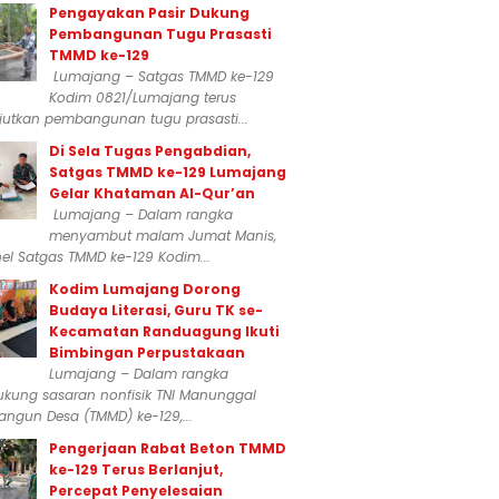
Pengayakan Pasir Dukung
Pembangunan Tugu Prasasti
TMMD ke-129
Lumajang – Satgas TMMD ke-129
Kodim 0821/Lumajang terus
jutkan pembangunan tugu prasasti...
Di Sela Tugas Pengabdian,
Satgas TMMD ke-129 Lumajang
Gelar Khataman Al-Qur’an
Lumajang – Dalam rangka
menyambut malam Jumat Manis,
el Satgas TMMD ke-129 Kodim...
Kodim Lumajang Dorong
Budaya Literasi, Guru TK se-
Kecamatan Randuagung Ikuti
Bimbingan Perpustakaan
Lumajang – Dalam rangka
kung sasaran nonfisik TNI Manunggal
ngun Desa (TMMD) ke-129,...
Pengerjaan Rabat Beton TMMD
ke-129 Terus Berlanjut,
Percepat Penyelesaian