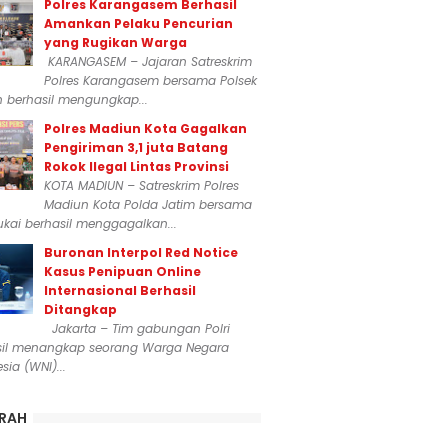
Polres Karangasem Berhasil
Amankan Pelaku Pencurian
yang Rugikan Warga
KARANGASEM – Jajaran Satreskrim
Polres Karangasem bersama Polsek
n berhasil mengungkap...
Polres Madiun Kota Gagalkan
Pengiriman 3,1 juta Batang
Rokok Ilegal Lintas Provinsi
KOTA MADIUN – Satreskrim Polres
Madiun Kota Polda Jatim bersama
kai berhasil menggagalkan...
Buronan Interpol Red Notice
Kasus Penipuan Online
Internasional Berhasil
Ditangkap
Jakarta – Tim gabungan Polri
sil menangkap seorang Warga Negara
sia (WNI)...
RAH