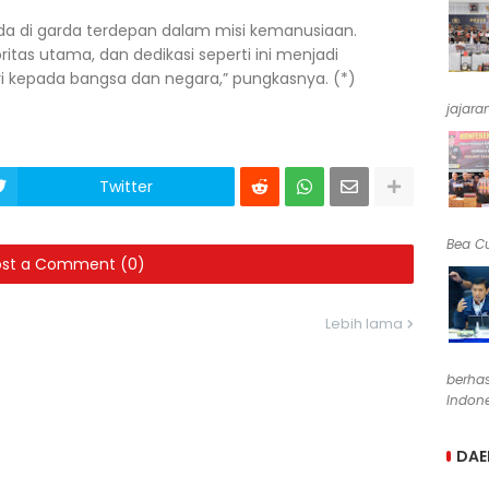
ada di garda terdepan dalam misi kemanusiaan.
tas utama, dan dedikasi seperti ini menjadi
 kepada bangsa dan negara,” pungkasnya. (*)
jajara
Twitter
Bea Cu
ost a Comment (0)
Lebih lama
berha
Indone
DAE