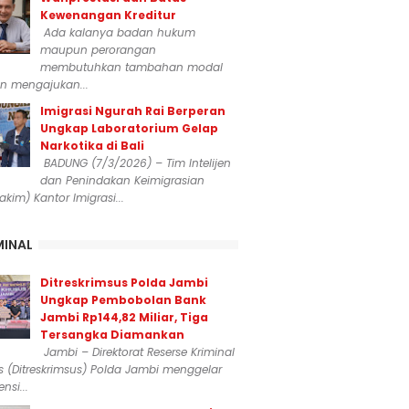
Kewenangan Kreditur
Ada kalanya badan hukum
maupun perorangan
membutuhkan tambahan modal
n mengajukan...
Imigrasi Ngurah Rai Berperan
Ungkap Laboratorium Gelap
Narkotika di Bali
BADUNG (7/3/2026) – Tim Intelijen
dan Penindakan Keimigrasian
dakim) Kantor Imigrasi...
MINAL
Ditreskrimsus Polda Jambi
Ungkap Pembobolan Bank
Jambi Rp144,82 Miliar, Tiga
Tersangka Diamankan
Jambi – Direktorat Reserse Kriminal
 (Ditreskrimsus) Polda Jambi menggelar
nsi...