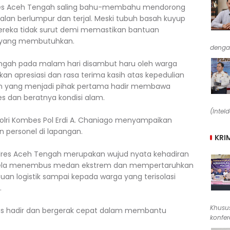
Polres Aceh Tengah saling bahu-membahu mendorong
lan berlumpur dan terjal. Meski tubuh basah kuyup
ereka tidak surut demi memastikan bantuan
 yang membutuhkan.
denga
ngah pada malam hari disambut haru oleh warga
n apresiasi dan rasa terima kasih atas kepedulian
ran yang menjadi pihak pertama hadir membawa
s dan beratnya kondisi alam.
(Intel
ri Kombes Pol Erdi A. Chaniago menyampaikan
n personel di lapangan.
KRI
Polres Aceh Tengah merupakan wujud nyata kehadiran
a rela menembus medan ekstrem dan mempertaruhkan
n logistik sampai kepada warga yang terisolasi
.
Khusus
rus hadir dan bergerak cepat dalam membantu
konfere