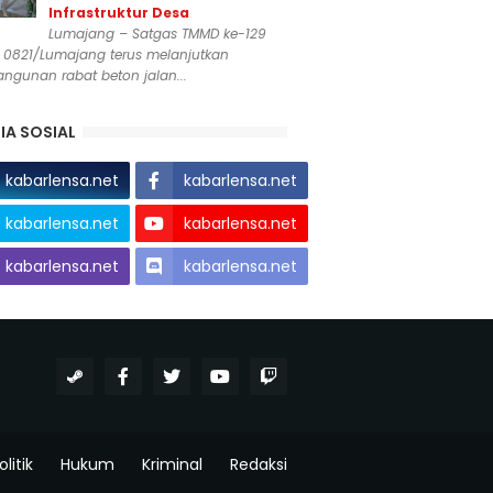
Infrastruktur Desa
Lumajang – Satgas TMMD ke-129
 0821/Lumajang terus melanjutkan
ngunan rabat beton jalan...
IA SOSIAL
kabarlensa.net
kabarlensa.net
kabarlensa.net
kabarlensa.net
kabarlensa.net
kabarlensa.net
olitik
Hukum
Kriminal
Redaksi