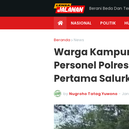
Berani Beda Dan T
NASIONAL
POLITIK
H
Beranda
News
Warga Kampung
Personel Polre
Pertama Salurk
by
Nugroho Tatag Yuwono
-
Jan