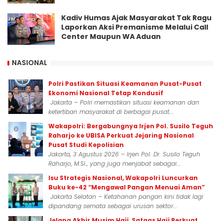
Kadiv Humas Ajak Masyarakat Tak Ragu
Laporkan Aksi Premanisme Melalui Call
Center Maupun WA Aduan
NASIONAL
Polri Pastikan Situasi Keamanan Pusat-Pusat
Ekonomi Nasional Tetap Kondusif
Jakarta – Polri memastikan situasi keamanan dan
ketertiban masyarakat di berbagai pusat...
Wakapolri: Bergabungnya Irjen Pol. Susilo Teguh
Raharjo ke UBISA Perkuat Jejaring Nasional
Pusat Studi Kepolisian
Jakarta, 3 Agustus 2026 – Irjen Pol. Dr. Susilo Teguh
Raharjo, M.Si., yang juga menjabat sebagai...
Isu Strategis Nasional, Wakapolri Luncurkan
Buku ke-42 “Mengawal Pangan Menuai Aman”
Jakarta Selatan – Ketahanan pangan kini tidak lagi
dipandang semata sebagai urusan sektor...
Jelang Akhir Musim Haji, Satgas Haji Perkuat