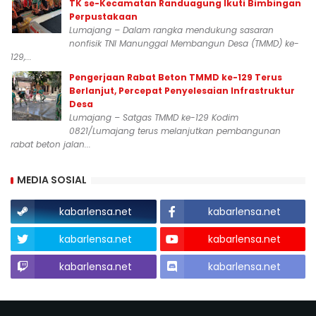
TK se-Kecamatan Randuagung Ikuti Bimbingan
Perpustakaan
Lumajang – Dalam rangka mendukung sasaran
nonfisik TNI Manunggal Membangun Desa (TMMD) ke-
129,...
Pengerjaan Rabat Beton TMMD ke-129 Terus
Berlanjut, Percepat Penyelesaian Infrastruktur
Desa
Lumajang – Satgas TMMD ke-129 Kodim
0821/Lumajang terus melanjutkan pembangunan
rabat beton jalan...
MEDIA SOSIAL
kabarlensa.net
kabarlensa.net
kabarlensa.net
kabarlensa.net
kabarlensa.net
kabarlensa.net