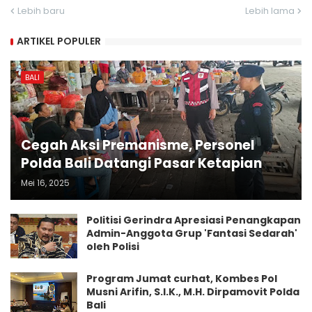
Lebih baru
Lebih lama
ARTIKEL POPULER
BALI
Cegah Aksi Premanisme, Personel
Polda Bali Datangi Pasar Ketapian
Mei 16, 2025
Politisi Gerindra Apresiasi Penangkapan
Admin-Anggota Grup 'Fantasi Sedarah'
oleh Polisi
Program Jumat curhat, Kombes Pol
Musni Arifin, S.I.K., M.H. Dirpamovit Polda
Bali