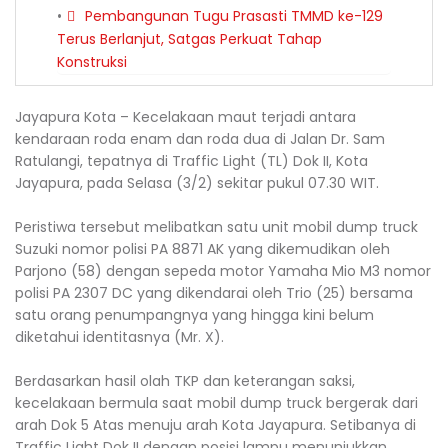
Pembangunan Tugu Prasasti TMMD ke-129
Terus Berlanjut, Satgas Perkuat Tahap
Konstruksi
Jayapura Kota – Kecelakaan maut terjadi antara
kendaraan roda enam dan roda dua di Jalan Dr. Sam
Ratulangi, tepatnya di Traffic Light (TL) Dok II, Kota
Jayapura, pada Selasa (3/2) sekitar pukul 07.30 WIT.
‎Peristiwa tersebut melibatkan satu unit mobil dump truck
Suzuki nomor polisi PA 8871 AK yang dikemudikan oleh
Parjono (58) dengan sepeda motor Yamaha Mio M3 nomor
polisi PA 2307 DC yang dikendarai oleh Trio (25) bersama
satu orang penumpangnya yang hingga kini belum
diketahui identitasnya (Mr. X).
‎Berdasarkan hasil olah TKP dan keterangan saksi,
kecelakaan bermula saat mobil dump truck bergerak dari
arah Dok 5 Atas menuju arah Kota Jayapura. Setibanya di
Traffic Light Dok II dengan posisi lampu menunjukkan