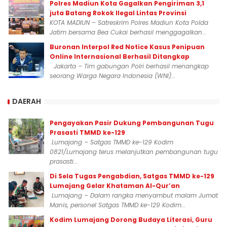
Polres Madiun Kota Gagalkan Pengiriman 3,1
juta Batang Rokok Ilegal Lintas Provinsi
KOTA MADIUN – Satreskrim Polres Madiun Kota Polda
Jatim bersama Bea Cukai berhasil menggagalkan...
Buronan Interpol Red Notice Kasus Penipuan
Online Internasional Berhasil Ditangkap
Jakarta – Tim gabungan Polri berhasil menangkap
seorang Warga Negara Indonesia (WNI)...
DAERAH
Pengayakan Pasir Dukung Pembangunan Tugu
Prasasti TMMD ke-129
Lumajang – Satgas TMMD ke-129 Kodim
0821/Lumajang terus melanjutkan pembangunan tugu
prasasti...
Di Sela Tugas Pengabdian, Satgas TMMD ke-129
Lumajang Gelar Khataman Al-Qur’an
Lumajang – Dalam rangka menyambut malam Jumat
Manis, personel Satgas TMMD ke-129 Kodim...
Kodim Lumajang Dorong Budaya Literasi, Guru