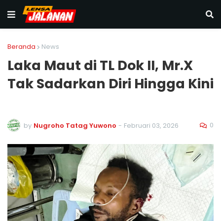
Beranda
News
‎Laka Maut di TL Dok II, Mr.X
Tak Sadarkan Diri Hingga Kini
0
by
Nugroho Tatag Yuwono
-
Februari 03, 2026