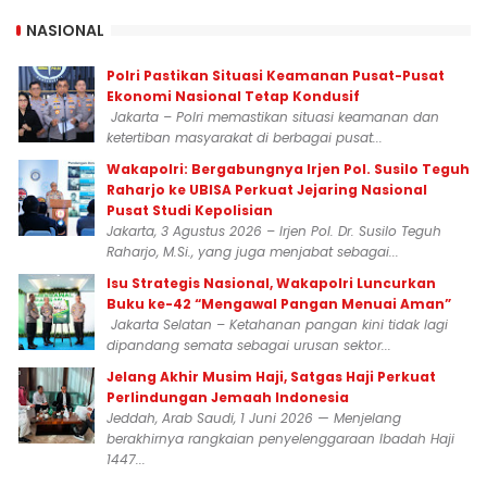
NASIONAL
Polri Pastikan Situasi Keamanan Pusat-Pusat
Ekonomi Nasional Tetap Kondusif
Jakarta – Polri memastikan situasi keamanan dan
ketertiban masyarakat di berbagai pusat...
Wakapolri: Bergabungnya Irjen Pol. Susilo Teguh
Raharjo ke UBISA Perkuat Jejaring Nasional
Pusat Studi Kepolisian
Jakarta, 3 Agustus 2026 – Irjen Pol. Dr. Susilo Teguh
Raharjo, M.Si., yang juga menjabat sebagai...
Isu Strategis Nasional, Wakapolri Luncurkan
Buku ke-42 “Mengawal Pangan Menuai Aman”
Jakarta Selatan – Ketahanan pangan kini tidak lagi
dipandang semata sebagai urusan sektor...
Jelang Akhir Musim Haji, Satgas Haji Perkuat
Perlindungan Jemaah Indonesia
Jeddah, Arab Saudi, 1 Juni 2026 — Menjelang
berakhirnya rangkaian penyelenggaraan Ibadah Haji
1447...