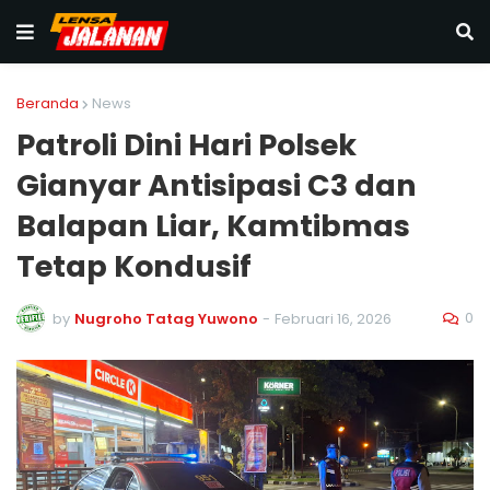
Beranda
News
Patroli Dini Hari Polsek
Gianyar Antisipasi C3 dan
Balapan Liar, Kamtibmas
Tetap Kondusif
0
by
Nugroho Tatag Yuwono
-
Februari 16, 2026