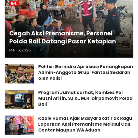
BALI
Cegah Aksi Premanisme, Personel
Polda Bali Datangi Pasar Ketapian
Mei 16, 2025
Politisi Gerindra Apresiasi Penangkapan
Admin-Anggota Grup 'Fantasi Sedarah'
oleh Polisi
Program Jumat curhat, Kombes Pol
Musni Arifin, S.I.K., M.H. Dirpamovit Polda
Bali
Kadiv Humas Ajak Masyarakat Tak Ragu
Laporkan Aksi Premanisme Melalui Call
Center Maupun WA Aduan