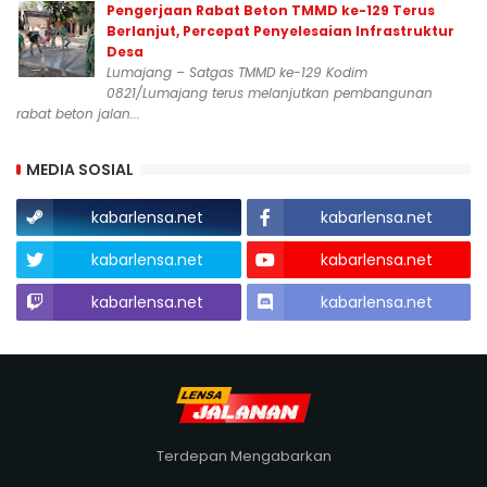
Pengerjaan Rabat Beton TMMD ke-129 Terus
Berlanjut, Percepat Penyelesaian Infrastruktur
Desa
Lumajang – Satgas TMMD ke-129 Kodim
0821/Lumajang terus melanjutkan pembangunan
rabat beton jalan...
MEDIA SOSIAL
kabarlensa.net
kabarlensa.net
kabarlensa.net
kabarlensa.net
kabarlensa.net
kabarlensa.net
Terdepan Mengabarkan