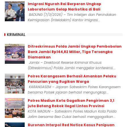
Imigrasi Ngurah Rai Berperan Ungkap
Laboratorium Gelap Narkotika di Bali
BADUNG (7/3/2026) – Tim Intelijen dan Penindakan
Keimigrasian (Inteldakim) Kantor Imigrasi...
KRIMINAL
Ditreskrimsus Polda Jambi Ungkap Pembobolan
Bank Jambi Rp144,82 Miliar, Tiga Tersangka
Diamankan
Jambi – Direktorat Reserse Kriminal Khusus
(Ditreskrimsus) Polda Jambi menggelar konferensi...
Polres Karangasem Berhasil Amankan Pelaku
Pencurian yang Rugikan Warga
KARANGASEM – Jajaran Satreskrim Polres Karangasem
bersama Polsek jajaran berhasil mengungkap...
Polres Madiun Kota Gagalkan Pengiriman 3,1
juta Batang Rokok Ilegal Lintas Provinsi
KOTA MADIUN – Satreskrim Polres Madiun Kota Polda
Jatim bersama Bea Cukai berhasil menggagalkan...
Buronan Interpol Red Notice Kasus Penipuan