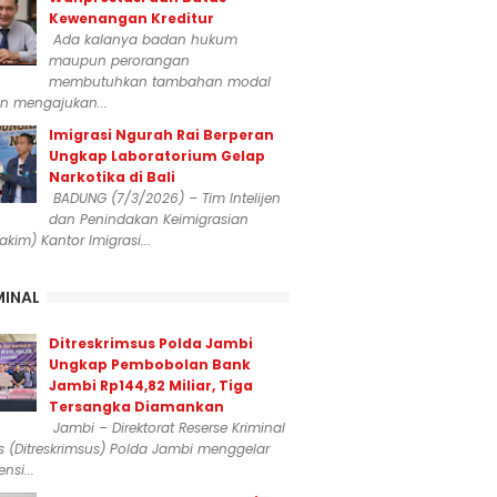
Kewenangan Kreditur
Ada kalanya badan hukum
maupun perorangan
membutuhkan tambahan modal
n mengajukan...
Imigrasi Ngurah Rai Berperan
Ungkap Laboratorium Gelap
Narkotika di Bali
BADUNG (7/3/2026) – Tim Intelijen
dan Penindakan Keimigrasian
dakim) Kantor Imigrasi...
MINAL
Ditreskrimsus Polda Jambi
Ungkap Pembobolan Bank
Jambi Rp144,82 Miliar, Tiga
Tersangka Diamankan
Jambi – Direktorat Reserse Kriminal
 (Ditreskrimsus) Polda Jambi menggelar
nsi...