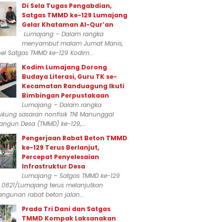
Di Sela Tugas Pengabdian,
Satgas TMMD ke-129 Lumajang
Gelar Khataman Al-Qur’an
Lumajang – Dalam rangka
menyambut malam Jumat Manis,
el Satgas TMMD ke-129 Kodim...
Kodim Lumajang Dorong
Budaya Literasi, Guru TK se-
Kecamatan Randuagung Ikuti
Bimbingan Perpustakaan
Lumajang – Dalam rangka
kung sasaran nonfisik TNI Manunggal
ngun Desa (TMMD) ke-129,...
Pengerjaan Rabat Beton TMMD
ke-129 Terus Berlanjut,
Percepat Penyelesaian
Infrastruktur Desa
Lumajang – Satgas TMMD ke-129
 0821/Lumajang terus melanjutkan
ngunan rabat beton jalan...
Prada Tri Dani dan Satgas
TMMD Kompak Laksanakan