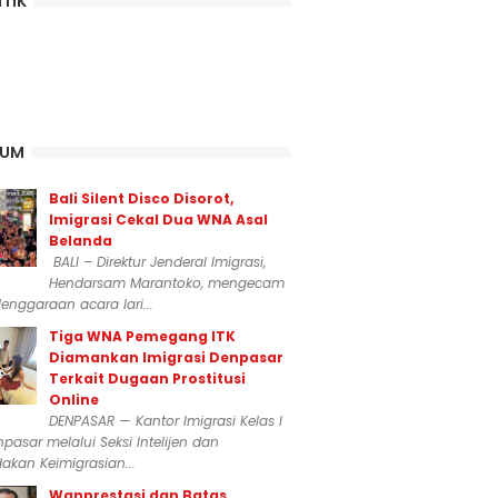
ITIK
KUM
Bali Silent Disco Disorot,
Imigrasi Cekal Dua WNA Asal
Belanda
BALI – Direktur Jenderal Imigrasi,
Hendarsam Marantoko, mengecam
enggaraan acara lari...
Tiga WNA Pemegang ITK
Diamankan Imigrasi Denpasar
Terkait Dugaan Prostitusi
Online
DENPASAR — Kantor Imigrasi Kelas I
npasar melalui Seksi Intelijen dan
akan Keimigrasian...
Wanprestasi dan Batas