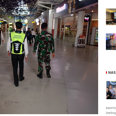
NAS
keama
berbag