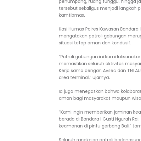
penumpang, ruang tunggu, hingga jal
tersebut sekaligus menjadi langkah 
kamtibmas.
Kasi Humas Polres Kawasan Bandara I G
mengatakan patroli gabungan merupa
situasi tetap aman dan kondusif.
“Patroli gabungan ini kami laksanaka
memastikan seluruh aktivitas masya
Kerja sama dengan Avsec dan TNI 
area terminal,” ujarnya.
Ia juga menegaskan bahwa kolaboras
aman bagi masyarakat maupun wisa
“Kami ingin memberikan jaminan k
berada di Bandara I Gusti Ngurah Rai.
keamanan di pintu gerbang Bali,” ta
Seluruh rangkaian patroli berlangsun