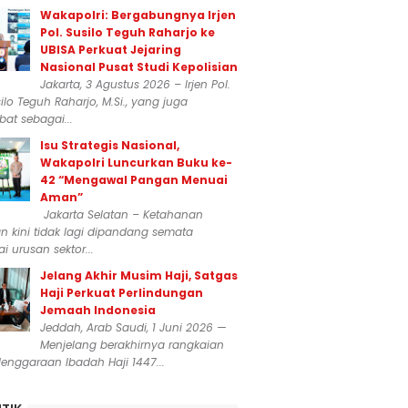
Wakapolri: Bergabungnya Irjen
Pol. Susilo Teguh Raharjo ke
UBISA Perkuat Jejaring
Nasional Pusat Studi Kepolisian
Jakarta, 3 Agustus 2026 – Irjen Pol.
silo Teguh Raharjo, M.Si., yang juga
at sebagai...
Isu Strategis Nasional,
Wakapolri Luncurkan Buku ke-
42 “Mengawal Pangan Menuai
Aman”
Jakarta Selatan – Ketahanan
 kini tidak lagi dipandang semata
i urusan sektor...
Jelang Akhir Musim Haji, Satgas
Haji Perkuat Perlindungan
Jemaah Indonesia
Jeddah, Arab Saudi, 1 Juni 2026 —
Menjelang berakhirnya rangkaian
enggaraan Ibadah Haji 1447...