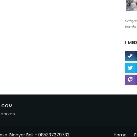
Satga
kembal
MED
N.COM
abarkan
ase Gianyar Bali - 085337279732
Home
P