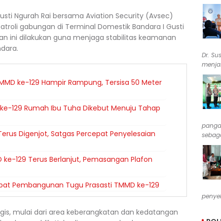
usti Ngurah Rai bersama Aviation Security (Avsec)
troli gabungan di Terminal Domestik Bandara I Gusti
tan ini dilakukan guna menjaga stabilitas keamanan
dara.
Dr. Su
menjab
MMD ke-129 Hampir Rampung, Tersisa 50 Meter
e-129 Rumah Ibu Tuha Dikebut Menuju Tahap
pangan
erus Digenjot, Satgas Percepat Penyelesaian
sebaga
 ke-129 Terus Berlanjut, Pemasangan Plafon
cepat Pembangunan Tugu Prasasti TMMD ke-129
penyel
tegis, mulai dari area keberangkatan dan kedatangan