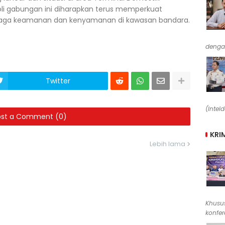
oli gabungan ini diharapkan terus memperkuat
enjaga keamanan dan kenyamanan di kawasan bandara.
denga
Twitter
(Intel
ost a Comment (0)
KRI
Lebih lama
Khusus
konfere