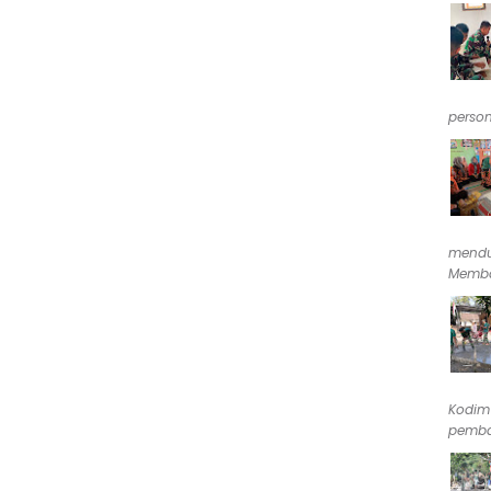
person
mendu
Memba
Kodim
pemba