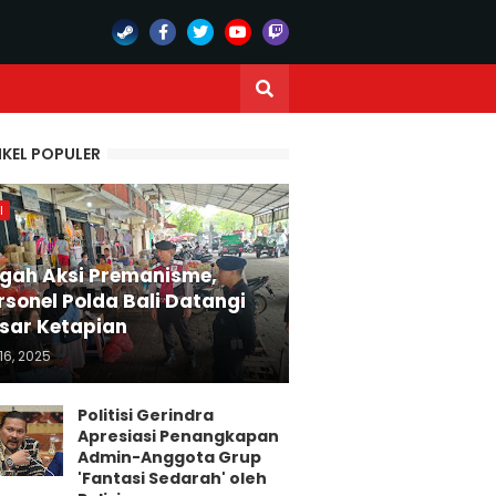
IKEL POPULER
I
gah Aksi Premanisme,
rsonel Polda Bali Datangi
sar Ketapian
16, 2025
Politisi Gerindra
Apresiasi Penangkapan
Admin-Anggota Grup
'Fantasi Sedarah' oleh