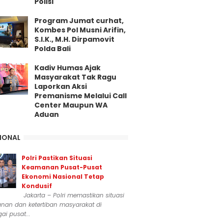
Polisi
Program Jumat curhat,
Kombes Pol Musni Arifin,
S.I.K., M.H. Dirpamovit
Polda Bali
Kadiv Humas Ajak
Masyarakat Tak Ragu
Laporkan Aksi
Premanisme Melalui Call
Center Maupun WA
Aduan
IONAL
Polri Pastikan Situasi
Keamanan Pusat-Pusat
Ekonomi Nasional Tetap
Kondusif
Jakarta – Polri memastikan situasi
nan dan ketertiban masyarakat di
ai pusat...