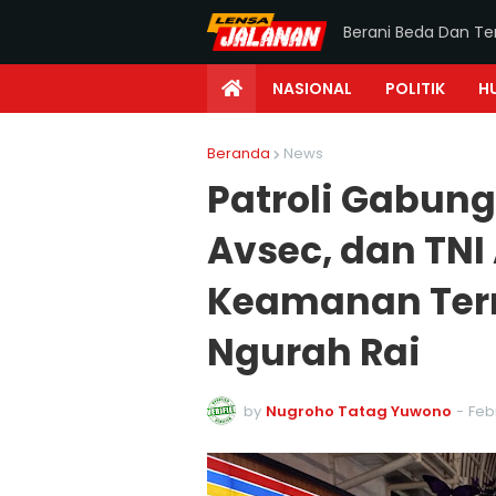
Berani Beda Dan T
NASIONAL
POLITIK
H
Beranda
News
Patroli Gabung
Avsec, dan TNI
Keamanan Ter
Ngurah Rai
by
Nugroho Tatag Yuwono
-
Feb