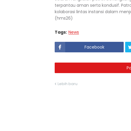
terpantau aman serta kondusif. Patr
kolaborasi lintas instansi dalam m
(hms26)
Tags:
News
Facebook
P
Lebih baru