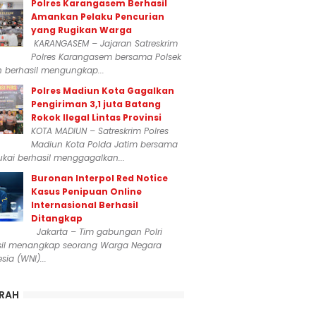
Polres Karangasem Berhasil
Amankan Pelaku Pencurian
yang Rugikan Warga
KARANGASEM – Jajaran Satreskrim
Polres Karangasem bersama Polsek
n berhasil mengungkap...
Polres Madiun Kota Gagalkan
Pengiriman 3,1 juta Batang
Rokok Ilegal Lintas Provinsi
KOTA MADIUN – Satreskrim Polres
Madiun Kota Polda Jatim bersama
kai berhasil menggagalkan...
Buronan Interpol Red Notice
Kasus Penipuan Online
Internasional Berhasil
Ditangkap
Jakarta – Tim gabungan Polri
sil menangkap seorang Warga Negara
sia (WNI)...
RAH