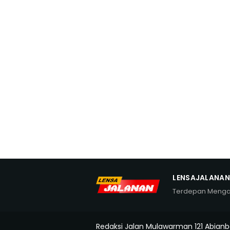
LENSAJALANA
Terdepan Meng
Redaksi Jalan Mulawarman 121 Abianb