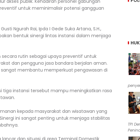
POL
ur akses publik. Kehadiran personel gabungan
preventif untuk meminimalisir potensi gangguan
usti Ngurah Rai, Ipda I Gede Suka Artana, S.H.,
kan bentuk sinergi lintas instansi dalam menjaga
HU
n secara rutin sebagai upaya preventif untuk
rakat dan pengguna jasa bandara berjalan aman.
AU sangat membantu memperkuat pengawasan di
penyel
i tiga instansi tersebut mampu meningkatkan rasa
tawan.
eamanan kepada masyarakat dan wisatawan yang
 Sinergi ini sangat penting untuk menjaga stabilitas
TPI De
mbahnya.
Penind
g lancar dan situasi di area Terminal Domestik