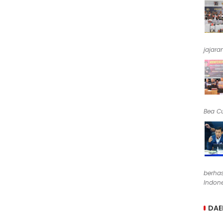
jajara
Bea Cu
berha
Indone
DAE