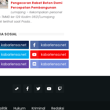
Pengecoran Rabat Beton Demi
Percepatan Pembangunan
Lumajang – Kekompakan personel
s TMMD ke-129 Kodim 0821/Lumajang
i terlihat saat Prada...
IA SOSIAL
kabarlensa.net
kabarlensa.net
kabarlensa.net
kabarlensa.net
kabarlensa.net
kabarlensa.net
olitik
Hukum
Kriminal
Redaksi