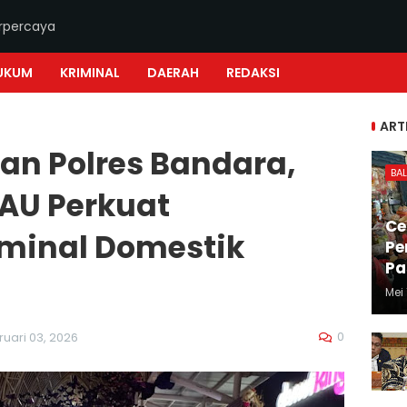
erpercaya
UKUM
KRIMINAL
DAERAH
REDAKSI
ART
an Polres Bandara,
BAL
 AU Perkuat
Ce
minal Domestik
Pe
Pa
Mei 
0
ruari 03, 2026