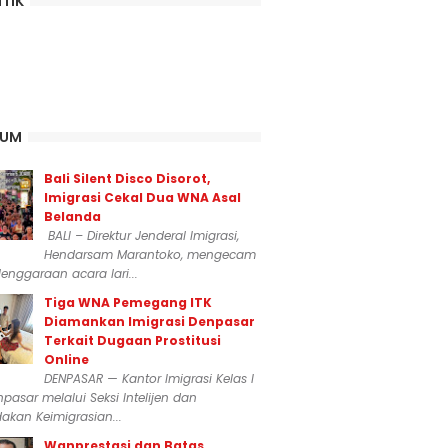
ITIK
KUM
Bali Silent Disco Disorot,
Imigrasi Cekal Dua WNA Asal
Belanda
BALI – Direktur Jenderal Imigrasi,
Hendarsam Marantoko, mengecam
enggaraan acara lari...
Tiga WNA Pemegang ITK
Diamankan Imigrasi Denpasar
Terkait Dugaan Prostitusi
Online
DENPASAR — Kantor Imigrasi Kelas I
npasar melalui Seksi Intelijen dan
akan Keimigrasian...
Wanprestasi dan Batas