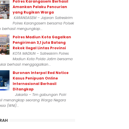
Polres Karangasem Berhasil
Amankan Pelaku Pencurian
yang Rugikan Warga
KARANGASEM – Jajaran Satreskrim
Polres Karangasem bersama Polsek
n berhasil mengungkap...
Polres Madiun Kota Gagalkan
Pengiriman 3,1 juta Batang
Rokok Ilegal Lintas Provinsi
KOTA MADIUN – Satreskrim Polres
Madiun Kota Polda Jatim bersama
kai berhasil menggagalkan...
Buronan Interpol Red Notice
Kasus Penipuan Online
Internasional Berhasil
Ditangkap
Jakarta – Tim gabungan Polri
sil menangkap seorang Warga Negara
sia (WNI)...
RAH