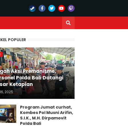
IKEL POPULER
I
gah Aksi Premanisme,
rsonel Polda Bali Datangi
sar Ketapian
16, 2025
Program Jumat curhat,
Kombes Pol Musni Arifin,
S.I.K., M.H. Dirpamovit
Polda Bali