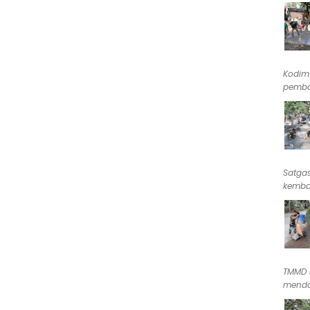
Kodim
pemba
Satga
kembal
TMMD 
menda