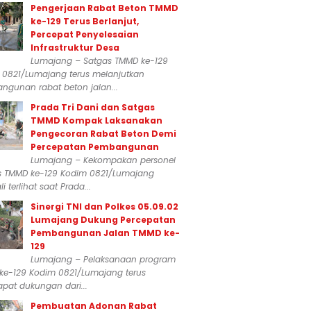
Pengerjaan Rabat Beton TMMD
ke-129 Terus Berlanjut,
Percepat Penyelesaian
Infrastruktur Desa
Lumajang – Satgas TMMD ke-129
 0821/Lumajang terus melanjutkan
ngunan rabat beton jalan...
Prada Tri Dani dan Satgas
TMMD Kompak Laksanakan
Pengecoran Rabat Beton Demi
Percepatan Pembangunan
Lumajang – Kekompakan personel
s TMMD ke-129 Kodim 0821/Lumajang
i terlihat saat Prada...
Sinergi TNI dan Polkes 05.09.02
Lumajang Dukung Percepatan
Pembangunan Jalan TMMD ke-
129
Lumajang – Pelaksanaan program
ke-129 Kodim 0821/Lumajang terus
pat dukungan dari...
Pembuatan Adonan Rabat