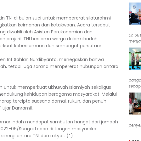
n TNI di bulan suci untuk mempererat silaturahmi
gkatkan keimanan dan ketakwaan. Acara tersebut
ng diwakili oleh Asisten Perekonomian dan
Dr. Su
an prajurit TNI bersama warga dalam ibadah
menjab
rkuat kebersamaan dan semangat persatuan.
ten Inf Sahlan Nurdibyanto, menegaskan bahwa
adah, tetapi juga sarana mempererat hubungan antara
pangan
sebaga
 untuk memperkuat ukhuwah Islamiyah sekaligus
ndukung kehidupan beragama masyarakat. Melalui
harap tercipta suasana damai, rukun, dan penuh
 ujar Danramil.
Damar Indah mendapat sambutan hangat dari jamaah
penyel
l 1022-06/Sungai Loban di tengah masyarakat
nergi antara TNI dan rakyat. (*)