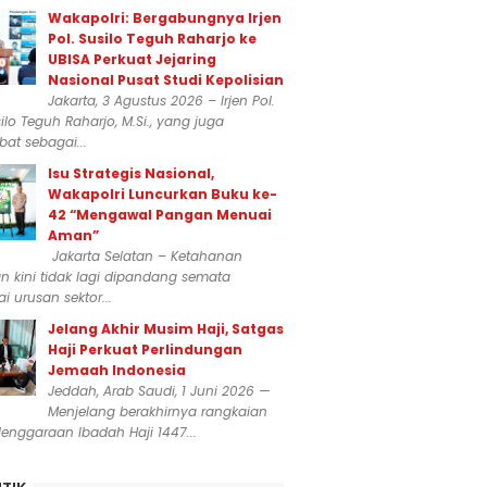
Wakapolri: Bergabungnya Irjen
Pol. Susilo Teguh Raharjo ke
UBISA Perkuat Jejaring
Nasional Pusat Studi Kepolisian
Jakarta, 3 Agustus 2026 – Irjen Pol.
silo Teguh Raharjo, M.Si., yang juga
at sebagai...
Isu Strategis Nasional,
Wakapolri Luncurkan Buku ke-
42 “Mengawal Pangan Menuai
Aman”
Jakarta Selatan – Ketahanan
 kini tidak lagi dipandang semata
i urusan sektor...
Jelang Akhir Musim Haji, Satgas
Haji Perkuat Perlindungan
Jemaah Indonesia
Jeddah, Arab Saudi, 1 Juni 2026 —
Menjelang berakhirnya rangkaian
enggaraan Ibadah Haji 1447...