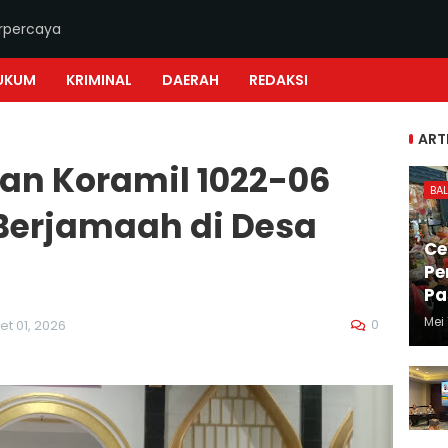
erpercaya
UKUM
KRIMINAL
DAERAH
REDAKSI
ART
an Koramil 1022-06
BAL
 Berjamaah di Desa
Ce
Pe
Pa
Mei 
0
et 01, 2026