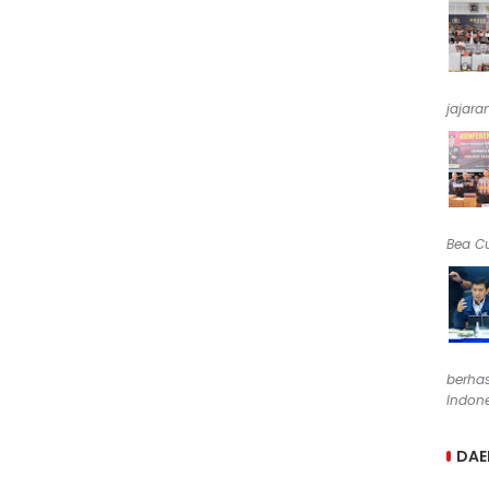
jajara
Bea Cu
berha
Indone
DAE