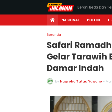
Berani Beda Dan T
NASIONAL
POLITIK
H
Beranda
Safari Ramadh
Gelar Tarawih
Damar Indah
by
Nugroho Tatag Yuwono
-
Mar