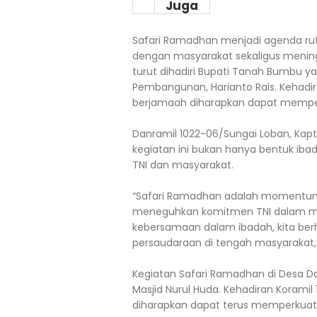
Juga
Safari Ramadhan menjadi agenda ruti
dengan masyarakat sekaligus menin
turut dihadiri Bupati Tanah Bumbu ya
Pembangunan, Harianto Rais. Kehadir
berjamaah diharapkan dapat mempe
Danramil 1022-06/Sungai Loban, Kap
kegiatan ini bukan hanya bentuk ib
TNI dan masyarakat.
“Safari Ramadhan adalah momentum
meneguhkan komitmen TNI dalam me
kebersamaan dalam ibadah, kita ber
persaudaraan di tengah masyarakat,”
Kegiatan Safari Ramadhan di Desa 
Masjid Nurul Huda. Kehadiran Korami
diharapkan dapat terus memperkuat si