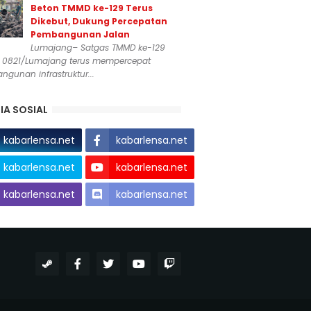
Beton TMMD ke-129 Terus
Dikebut, Dukung Percepatan
Pembangunan Jalan
Lumajang– Satgas TMMD ke-129
 0821/Lumajang terus mempercepat
gunan infrastruktur...
IA SOSIAL
kabarlensa.net
kabarlensa.net
kabarlensa.net
kabarlensa.net
kabarlensa.net
kabarlensa.net