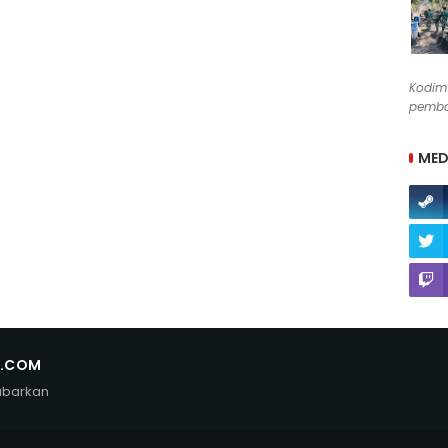
Kodim
pemban
MED
N.COM
abarkan