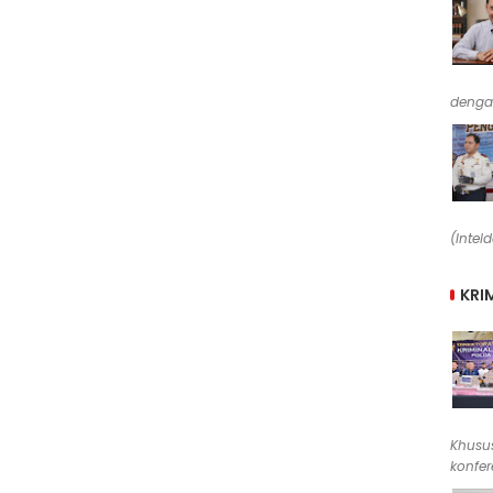
denga
(Intel
KRI
Khusus
konfere