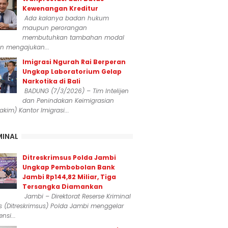
Kewenangan Kreditur
Ada kalanya badan hukum
maupun perorangan
membutuhkan tambahan modal
n mengajukan...
Imigrasi Ngurah Rai Berperan
Ungkap Laboratorium Gelap
Narkotika di Bali
BADUNG (7/3/2026) – Tim Intelijen
dan Penindakan Keimigrasian
dakim) Kantor Imigrasi...
MINAL
Ditreskrimsus Polda Jambi
Ungkap Pembobolan Bank
Jambi Rp144,82 Miliar, Tiga
Tersangka Diamankan
Jambi – Direktorat Reserse Kriminal
 (Ditreskrimsus) Polda Jambi menggelar
nsi...