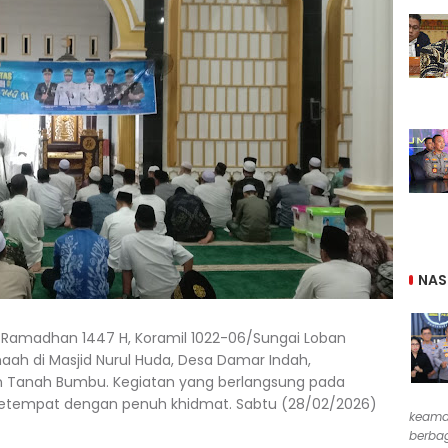
NAS
 Ramadhan 1447 H, Koramil 1022-06/Sungai Loban
ah di Masjid Nurul Huda, Desa Damar Indah,
 Tanah Bumbu. Kegiatan yang berlangsung pada
 setempat dengan penuh khidmat. Sabtu (28/02/2026)
keama
berbag