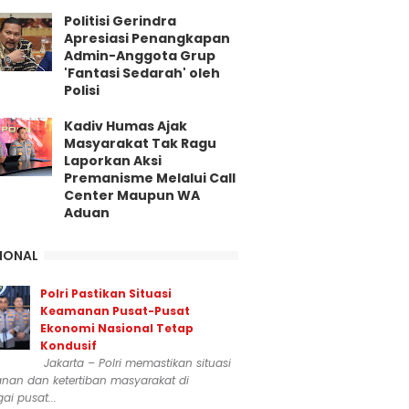
Politisi Gerindra
Apresiasi Penangkapan
Admin-Anggota Grup
'Fantasi Sedarah' oleh
Polisi
Kadiv Humas Ajak
Masyarakat Tak Ragu
Laporkan Aksi
Premanisme Melalui Call
Center Maupun WA
Aduan
IONAL
Polri Pastikan Situasi
Keamanan Pusat-Pusat
Ekonomi Nasional Tetap
Kondusif
Jakarta – Polri memastikan situasi
nan dan ketertiban masyarakat di
ai pusat...