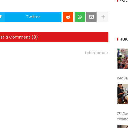
POL
Twitter
ost a Comment (0)
HU
Lebih lama
penyel
TPI De
Penind