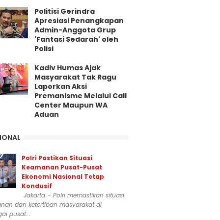
Politisi Gerindra
Apresiasi Penangkapan
Admin-Anggota Grup
'Fantasi Sedarah' oleh
Polisi
Kadiv Humas Ajak
Masyarakat Tak Ragu
Laporkan Aksi
Premanisme Melalui Call
Center Maupun WA
Aduan
IONAL
Polri Pastikan Situasi
Keamanan Pusat-Pusat
Ekonomi Nasional Tetap
Kondusif
Jakarta – Polri memastikan situasi
nan dan ketertiban masyarakat di
ai pusat...