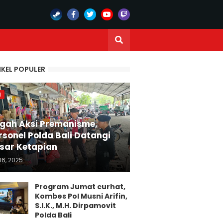
IKEL POPULER
I
gah Aksi Premanisme,
rsonel Polda Bali Datangi
sar Ketapian
16, 2025
Program Jumat curhat,
Kombes Pol Musni Arifin,
S.I.K., M.H. Dirpamovit
Polda Bali