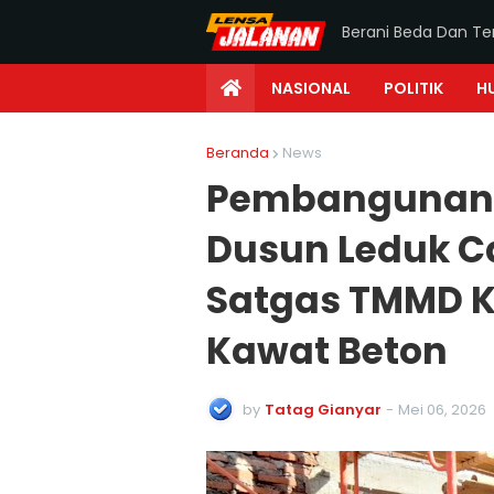
Berani Beda Dan T
NASIONAL
POLITIK
H
Beranda
News
Pembangunan 
Dusun Leduk Ca
Satgas TMMD 
Kawat Beton
by
Tatag Gianyar
-
Mei 06, 2026