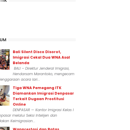
ITIK
KUM
Bali Silent Disco Disorot,
Imigrasi Cekal Dua WNA Asal
Belanda
BALI – Direktur Jenderal Imigrasi,
Hendarsam Marantoko, mengecam
enggaraan acara lari...
Tiga WNA Pemegang ITK
Diamankan Imigrasi Denpasar
Terkait Dugaan Prostitusi
Online
DENPASAR — Kantor Imigrasi Kelas I
npasar melalui Seksi Intelijen dan
akan Keimigrasian...
Wanprestasi dan Batas