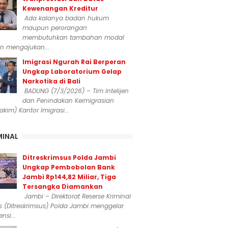
Kewenangan Kreditur
Ada kalanya badan hukum
maupun perorangan
membutuhkan tambahan modal
n mengajukan...
Imigrasi Ngurah Rai Berperan
Ungkap Laboratorium Gelap
Narkotika di Bali
BADUNG (7/3/2026) – Tim Intelijen
dan Penindakan Keimigrasian
dakim) Kantor Imigrasi...
MINAL
Ditreskrimsus Polda Jambi
Ungkap Pembobolan Bank
Jambi Rp144,82 Miliar, Tiga
Tersangka Diamankan
Jambi – Direktorat Reserse Kriminal
 (Ditreskrimsus) Polda Jambi menggelar
nsi...