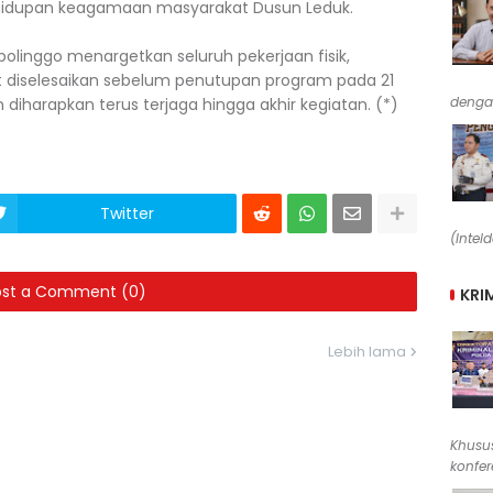
hidupan keagamaan masyarakat Dusun Leduk.
linggo menargetkan seluruh pekerjaan fisik,
t diselesaikan sebelum penutupan program pada 21
denga
 diharapkan terus terjaga hingga akhir kegiatan. (*)
Twitter
(Intel
ost a Comment (0)
KRI
Lebih lama
Khusus
konfere