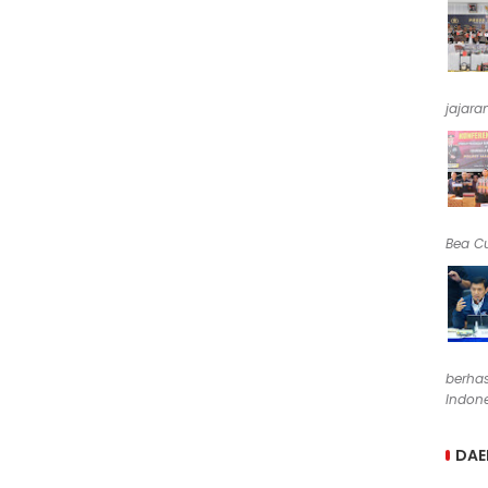
jajara
Bea Cu
berha
Indone
DAE