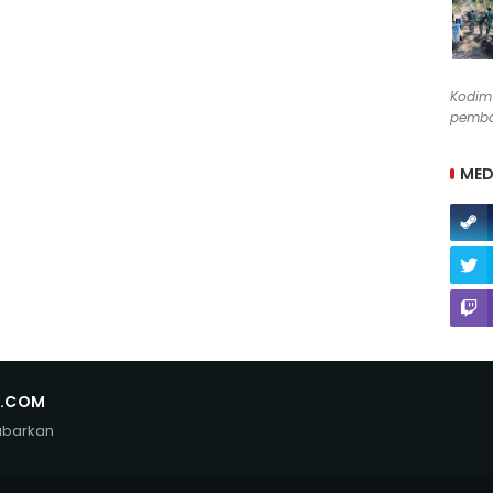
Kodim
pemban
MED
N.COM
abarkan