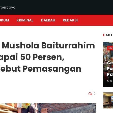
erpercaya
UKUM
KRIMINAL
DAERAH
REDAKSI
ART
Mushola Baiturrahim
BAL
pai 50 Persen,
Ce
Kebut Pemasangan
Pe
Pa
Mei 
0