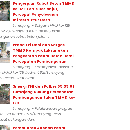
Pengerjaan Rabat Beton TMMD
ke-129 Terus Berlanjut,
Percepat Penyelesaian
Infrastruktur Desa
Lumajang – Satgas TMMD ke-129
 0821/Lumajang terus melanjutkan
ngunan rabat beton jalan...
Prada Tri Dani dan Satgas
TMMD Kompak Laksanakan
Pengecoran Rabat Beton Demi
Percepatan Pembangunan
Lumajang – Kekompakan personel
s TMMD ke-129 Kodim 0821/Lumajang
i terlihat saat Prada...
Sinergi TNI dan Polkes 05.09.02
Lumajang Dukung Percepatan
Pembangunan Jalan TMMD ke-
129
Lumajang – Pelaksanaan program
ke-129 Kodim 0821/Lumajang terus
pat dukungan dari...
Pembuatan Adonan Rabat