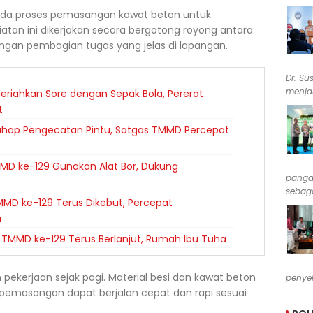
 pada proses pemasangan kawat beton untuk
tan ini dikerjakan secara bergotong royong antara
ngan pembagian tugas yang jelas di lapangan.
Dr. Su
menjab
riahkan Sore dengan Sepak Bola, Pererat
t
ahap Pengecatan Pintu, Satgas TMMD Percepat
MD ke-129 Gunakan Alat Bor, Dukung
pangan
sebaga
MD ke-129 Terus Dikebut, Percepat
a
TMMD ke-129 Terus Berlanjut, Rumah Ibu Tuha
ekerjaan sejak pagi. Material besi dan kawat beton
penyel
r pemasangan dapat berjalan cepat dan rapi sesuai