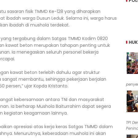
POL
atu sasaran fisik TMMD Ke-128 yang diharapkan
badah warga Dusun Leduk. Selama ini, warga harus
kan ibadah di mushola terdekat.
BW yang tergabung dalam Satgas TMMD Kodim 0820
HU
n kawat beton merupakan tahapan penting untuk
nan. Ia menegaskan seluruh personel bekerja
rcapai.
an kawat beton terlebih dahulu agar struktur
a sangat membantu, sehingga pekerjaan berjalan
penyel
 persen,” ujar Kopda Kristanto.
angat kebersamaan antara TNI dan masyarakat
an. Ia berharap Mushola Baiturrahim dapat segera
n kegiatan keagamaan lainnya.
TPI De
ikan apresiasi atas kerja keras Satgas TMMD dalam
Penind
yahnya. Menurutnya, keberadaan mushola ini akan