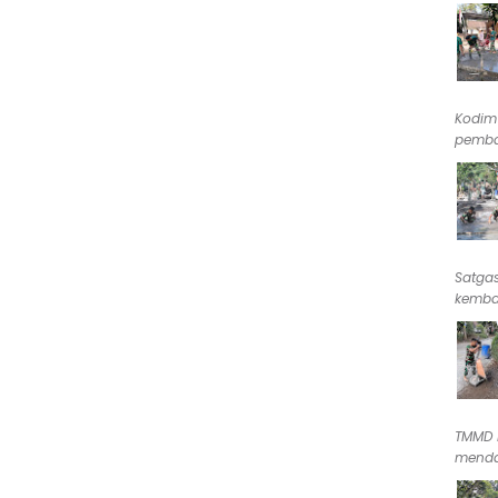
Kodim
pemba
Satga
kembal
TMMD 
menda