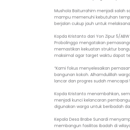
Mushola Baiturrahim menjadi salah s
mampu memenuhi kebutuhan tempat i
berjalan cukup jauh untuk melaksana
Kopda Kristanto dari Yon Zipur 5/A
Probolinggo mengatakan pemasanga
memastikan kekuatan struktur bangu
maksimal agar target waktu dapat te
“Kami fokus menyelesaikan pemasang
bangunan kokoh. Alhamdulillah warg
lancar dan progres sudah mencapai 50
Kopda Kristanto menambahkan, sem
menjadi kunci kelancaran pembangun
digunakan warga untuk beribadah da
Kepala Desa Brabe Sunardi menyampa
membangun fasilitas ibadah di wila