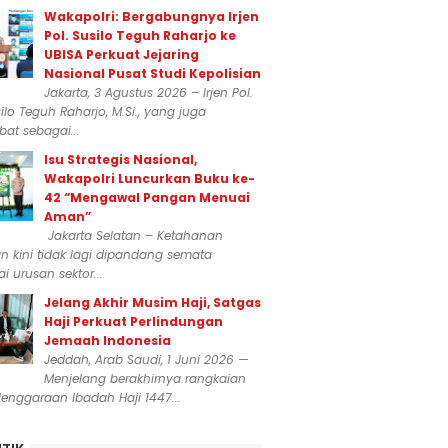
Wakapolri: Bergabungnya Irjen
Pol. Susilo Teguh Raharjo ke
UBISA Perkuat Jejaring
Nasional Pusat Studi Kepolisian
Jakarta, 3 Agustus 2026 – Irjen Pol.
silo Teguh Raharjo, M.Si., yang juga
at sebagai...
Isu Strategis Nasional,
Wakapolri Luncurkan Buku ke-
42 “Mengawal Pangan Menuai
Aman”
Jakarta Selatan – Ketahanan
 kini tidak lagi dipandang semata
i urusan sektor...
Jelang Akhir Musim Haji, Satgas
Haji Perkuat Perlindungan
Jemaah Indonesia
Jeddah, Arab Saudi, 1 Juni 2026 —
Menjelang berakhirnya rangkaian
enggaraan Ibadah Haji 1447...