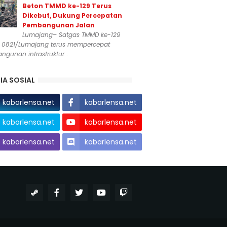
Beton TMMD ke-129 Terus
Dikebut, Dukung Percepatan
Pembangunan Jalan
Lumajang– Satgas TMMD ke-129
 0821/Lumajang terus mempercepat
gunan infrastruktur...
IA SOSIAL
kabarlensa.net
kabarlensa.net
kabarlensa.net
kabarlensa.net
kabarlensa.net
kabarlensa.net