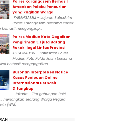
Polres Karangasem Berhasil
Amankan Pelaku Pencurian
yang Rugikan Warga
KARANGASEM – Jajaran Satreskrim
Polres Karangasem bersama Polsek
n berhasil mengungkap...
Polres Madiun Kota Gagalkan
Pengiriman 3,1 juta Batang
Rokok Ilegal Lintas Provinsi
KOTA MADIUN – Satreskrim Polres
Madiun Kota Polda Jatim bersama
kai berhasil menggagalkan...
Buronan Interpol Red Notice
Kasus Penipuan Online
Internasional Berhasil
Ditangkap
Jakarta – Tim gabungan Polri
sil menangkap seorang Warga Negara
sia (WNI)...
RAH