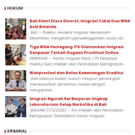
HUKUM
Bali Silent Disco Disorot, Imigrasi Cekal Dua WNA
Asal Belanda
BALI – Direktur Jenderal Imigrasi, Hendarsam
Marantoko, mengecam penyelenggaraan acara lari...
Tiga WNA Pemegang ITK Diamankan Imigrasi
Denpasar Terkait Dugaan Prostitusi Online
DENPASAR — Kantor Imigrasi Kelas I TPI Denpasar
melalui Seksi Intelijen dan Penindakan Keimigrasian...
Wanprestasi dan Batas Kewenangan Kreditur
Ada kalanya badan hukum maupun perorangan
membutuhkan tambahan modal dengan
mengajukan...
Imigrasi Ngurah Rai Berperan Ungkap
Laboratorium Gelap Narkotika di Bali
BADUNG (7/3/2026) – Tim Intelijen dan Penindakan
Keimigrasian (Inteldakim) Kantor Imigrasi...
KRIMINAL