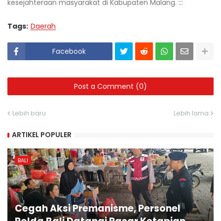
kesejahteraan masyarakat di Kabupaten Malang. :::
Tags:
Daerah
Facebook
Post a Comment (0)
Lebih baru
Lebih lama
ARTIKEL POPULER
BALI
Cegah Aksi Premanisme, Personel