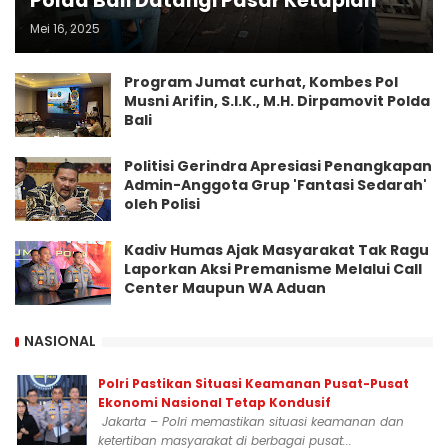
Polda Bali Datangi Pasar Ketapian
Mei 16, 2025
Program Jumat curhat, Kombes Pol
Musni Arifin, S.I.K., M.H. Dirpamovit Polda
Bali
Politisi Gerindra Apresiasi Penangkapan
Admin-Anggota Grup 'Fantasi Sedarah'
oleh Polisi
Kadiv Humas Ajak Masyarakat Tak Ragu
Laporkan Aksi Premanisme Melalui Call
Center Maupun WA Aduan
NASIONAL
Polri Pastikan Situasi Keamanan Pusat-Pusat
Ekonomi Nasional Tetap Kondusif
Jakarta – Polri memastikan situasi keamanan dan
ketertiban masyarakat di berbagai pusat...