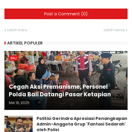
Post a Comment (0)
Lebih baru
Lebih lama
ARTIKEL POPULER
BALI
Cegah Aksi Premanisme, Personel
Polda Bali Datangi Pasar Ketapian
Mei 16, 2025
Politisi Gerindra Apresiasi Penangkapan
Admin-Anggota Grup 'Fantasi Sedarah'
oleh Polisi