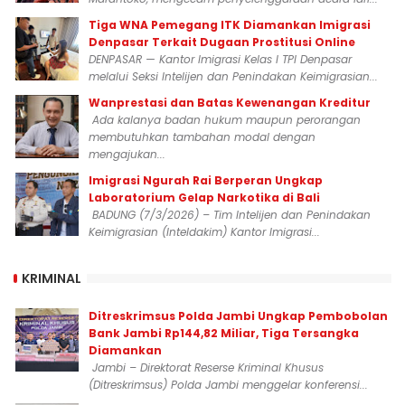
Tiga WNA Pemegang ITK Diamankan Imigrasi
Denpasar Terkait Dugaan Prostitusi Online
DENPASAR — Kantor Imigrasi Kelas I TPI Denpasar
melalui Seksi Intelijen dan Penindakan Keimigrasian...
Wanprestasi dan Batas Kewenangan Kreditur
Ada kalanya badan hukum maupun perorangan
membutuhkan tambahan modal dengan
mengajukan...
Imigrasi Ngurah Rai Berperan Ungkap
Laboratorium Gelap Narkotika di Bali
BADUNG (7/3/2026) – Tim Intelijen dan Penindakan
Keimigrasian (Inteldakim) Kantor Imigrasi...
KRIMINAL
Ditreskrimsus Polda Jambi Ungkap Pembobolan
Bank Jambi Rp144,82 Miliar, Tiga Tersangka
Diamankan
Jambi – Direktorat Reserse Kriminal Khusus
(Ditreskrimsus) Polda Jambi menggelar konferensi...