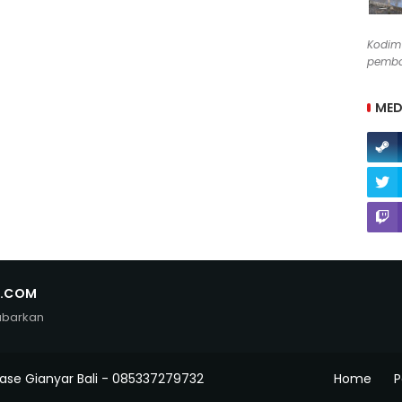
Kodim
pemba
MED
N.COM
abarkan
ase Gianyar Bali - 085337279732
Home
P