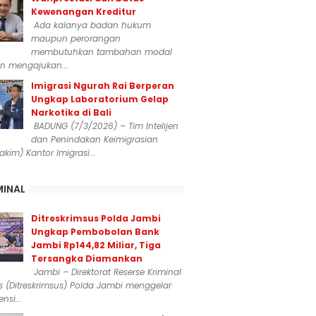
Kewenangan Kreditur
Ada kalanya badan hukum
maupun perorangan
membutuhkan tambahan modal
n mengajukan...
Imigrasi Ngurah Rai Berperan
Ungkap Laboratorium Gelap
Narkotika di Bali
BADUNG (7/3/2026) – Tim Intelijen
dan Penindakan Keimigrasian
dakim) Kantor Imigrasi...
MINAL
Ditreskrimsus Polda Jambi
Ungkap Pembobolan Bank
Jambi Rp144,82 Miliar, Tiga
Tersangka Diamankan
Jambi – Direktorat Reserse Kriminal
 (Ditreskrimsus) Polda Jambi menggelar
nsi...