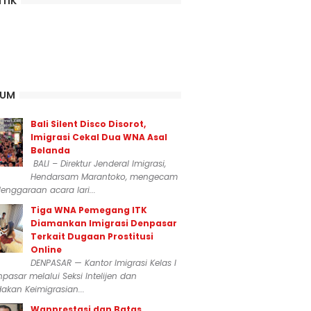
ITIK
KUM
Bali Silent Disco Disorot,
Imigrasi Cekal Dua WNA Asal
Belanda
BALI – Direktur Jenderal Imigrasi,
Hendarsam Marantoko, mengecam
enggaraan acara lari...
Tiga WNA Pemegang ITK
Diamankan Imigrasi Denpasar
Terkait Dugaan Prostitusi
Online
DENPASAR — Kantor Imigrasi Kelas I
npasar melalui Seksi Intelijen dan
akan Keimigrasian...
Wanprestasi dan Batas