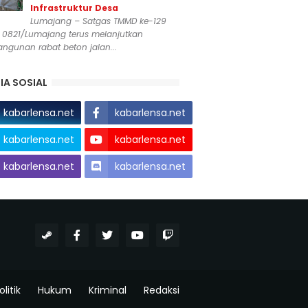
Infrastruktur Desa
Lumajang – Satgas TMMD ke-129
 0821/Lumajang terus melanjutkan
ngunan rabat beton jalan...
IA SOSIAL
kabarlensa.net
kabarlensa.net
kabarlensa.net
kabarlensa.net
kabarlensa.net
kabarlensa.net
olitik
Hukum
Kriminal
Redaksi