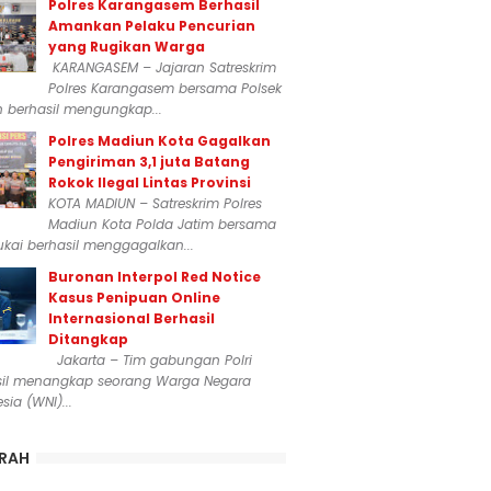
Polres Karangasem Berhasil
Amankan Pelaku Pencurian
yang Rugikan Warga
KARANGASEM – Jajaran Satreskrim
Polres Karangasem bersama Polsek
n berhasil mengungkap...
Polres Madiun Kota Gagalkan
Pengiriman 3,1 juta Batang
Rokok Ilegal Lintas Provinsi
KOTA MADIUN – Satreskrim Polres
Madiun Kota Polda Jatim bersama
kai berhasil menggagalkan...
Buronan Interpol Red Notice
Kasus Penipuan Online
Internasional Berhasil
Ditangkap
Jakarta – Tim gabungan Polri
sil menangkap seorang Warga Negara
sia (WNI)...
RAH