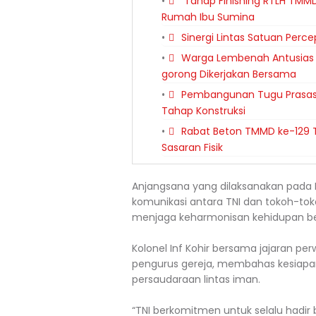
Tahap Finishing RTLH TMMD
Rumah Ibu Sumina
Sinergi Lintas Satuan Per
Warga Lembenah Antusias
gorong Dikerjakan Bersama
Pembangunan Tugu Prasasti
Tahap Konstruksi
Rabat Beton TMMD ke-129 T
Sasaran Fisik
Anjangsana yang dilaksanakan pada 
komunikasi antara TNI dan tokoh-tok
menjaga keharmonisan kehidupan b
Kolonel Inf Kohir bersama jajaran p
pengurus gereja, membahas kesiapa
persaudaraan lintas iman.
“TNI berkomitmen untuk selalu hadi