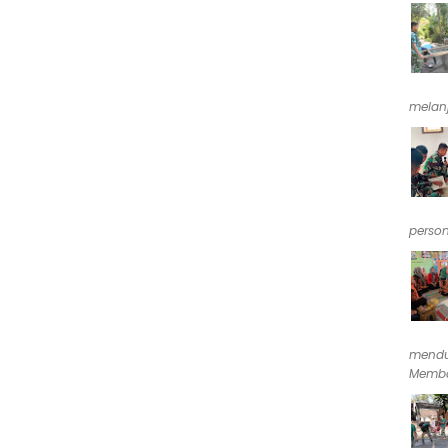
melan
person
mendu
Memba