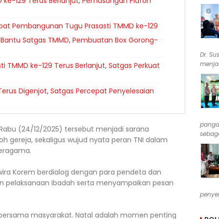
 ke-129 Terus Berlanjut, Pemasangan Plafon
cepat Pembangunan Tugu Prasasti TMMD ke-129
 Bantu Satgas TMMD, Pembuatan Box Gorong-
Dr. Su
menjab
 TMMD ke-129 Terus Berlanjut, Satgas Perkuat
erus Digenjot, Satgas Percepat Penyelesaian
pangan
Rabu (24/12/2025) tersebut menjadi sarana
sebaga
oh gereja, sekaligus wujud nyata peran TNI dalam
eragama.
erwira Korem berdialog dengan para pendeta dan
n pelaksanaan ibadah serta menyampaikan pesan
penyel
r bersama masyarakat. Natal adalah momen penting