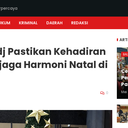
erpercaya
UKUM
KRIMINAL
DAERAH
REDAKSI
ART
j Pastikan Kehadiran
BAL
jaga Harmoni Natal di
Ce
Pe
Pa
Mei 
0