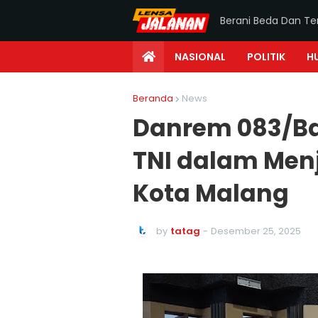
Berani Beda Dan T
NASIONAL
POLITIK
H
Beranda
News
Danrem 083/Bd
TNI dalam Men
Kota Malang
by
tatag
-
Desember 25, 2025