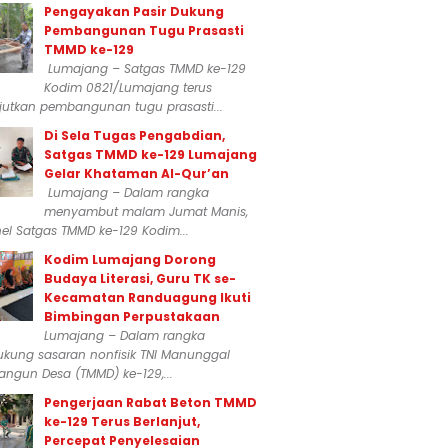
Pengayakan Pasir Dukung
Pembangunan Tugu Prasasti
TMMD ke-129
Lumajang – Satgas TMMD ke-129
Kodim 0821/Lumajang terus
jutkan pembangunan tugu prasasti...
Di Sela Tugas Pengabdian,
Satgas TMMD ke-129 Lumajang
Gelar Khataman Al-Qur’an
Lumajang – Dalam rangka
menyambut malam Jumat Manis,
el Satgas TMMD ke-129 Kodim...
Kodim Lumajang Dorong
Budaya Literasi, Guru TK se-
Kecamatan Randuagung Ikuti
Bimbingan Perpustakaan
Lumajang – Dalam rangka
kung sasaran nonfisik TNI Manunggal
ngun Desa (TMMD) ke-129,...
Pengerjaan Rabat Beton TMMD
ke-129 Terus Berlanjut,
Percepat Penyelesaian