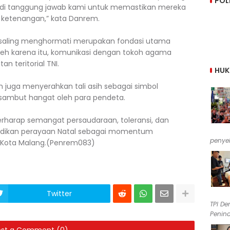
POL
jadi tanggung jawab kami untuk memastikan mereka
ketenangan,” kata Danrem.
 saling menghormati merupakan fondasi utama
eh karena itu, komunikasi dengan tokoh agama
n teritorial TNI.
HU
juga menyerahkan tali asih sebagai simbol
sambut hangat oleh para pendeta.
berharap semangat persaudaraan, toleransi, dan
jadikan perayaan Natal sebagai momentum
penyel
Kota Malang.(Penrem083)
Twitter
TPI De
Penind