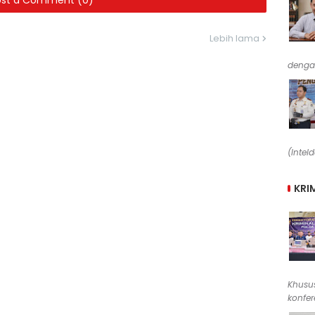
ost a Comment (0)
Lebih lama
denga
(Intel
KRI
Khusus
konfere