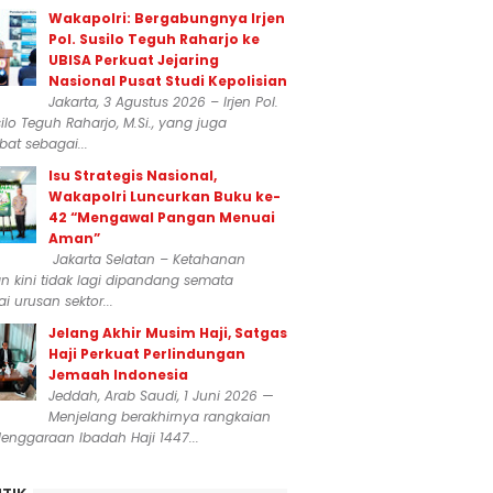
Wakapolri: Bergabungnya Irjen
Pol. Susilo Teguh Raharjo ke
UBISA Perkuat Jejaring
Nasional Pusat Studi Kepolisian
Jakarta, 3 Agustus 2026 – Irjen Pol.
silo Teguh Raharjo, M.Si., yang juga
at sebagai...
Isu Strategis Nasional,
Wakapolri Luncurkan Buku ke-
42 “Mengawal Pangan Menuai
Aman”
Jakarta Selatan – Ketahanan
 kini tidak lagi dipandang semata
i urusan sektor...
Jelang Akhir Musim Haji, Satgas
Haji Perkuat Perlindungan
Jemaah Indonesia
Jeddah, Arab Saudi, 1 Juni 2026 —
Menjelang berakhirnya rangkaian
enggaraan Ibadah Haji 1447...