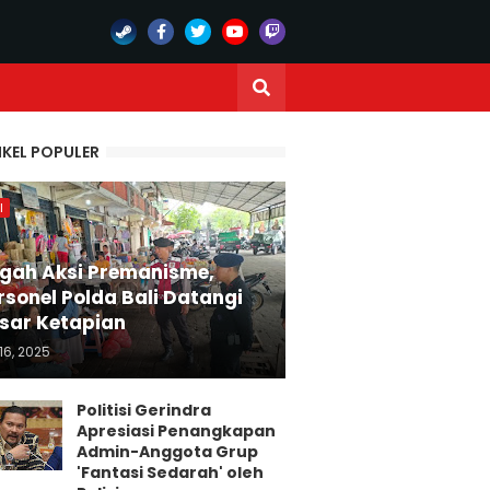
IKEL POPULER
I
gah Aksi Premanisme,
rsonel Polda Bali Datangi
sar Ketapian
16, 2025
Politisi Gerindra
Apresiasi Penangkapan
Admin-Anggota Grup
'Fantasi Sedarah' oleh