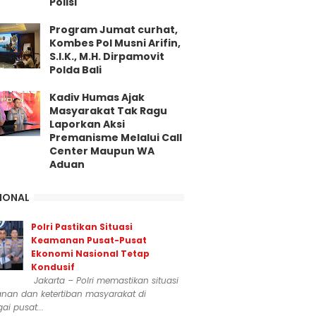
Polisi
Program Jumat curhat,
Kombes Pol Musni Arifin,
S.I.K., M.H. Dirpamovit
Polda Bali
Kadiv Humas Ajak
Masyarakat Tak Ragu
Laporkan Aksi
Premanisme Melalui Call
Center Maupun WA
Aduan
IONAL
Polri Pastikan Situasi
Keamanan Pusat-Pusat
Ekonomi Nasional Tetap
Kondusif
Jakarta – Polri memastikan situasi
nan dan ketertiban masyarakat di
ai pusat...