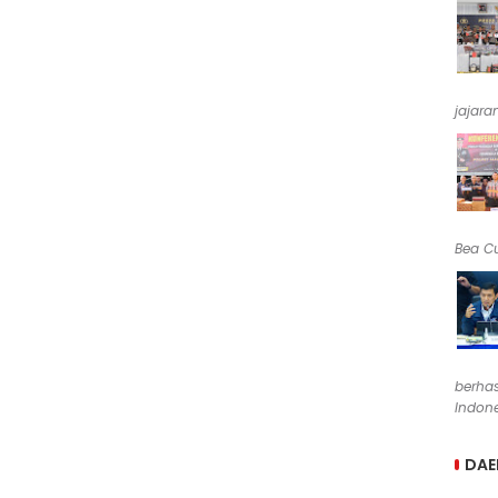
jajara
Bea Cu
berha
Indone
DAE